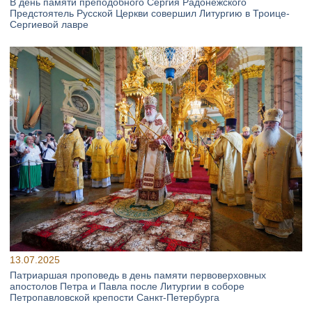
В день памяти преподобного Сергия Радонежского
Предстоятель Русской Церкви совершил Литургию в Троице-
Сергиевой лавре
13.07.2025
Патриаршая проповедь в день памяти первоверховных
апостолов Петра и Павла после Литургии в соборе
Петропавловской крепости Санкт-Петербурга