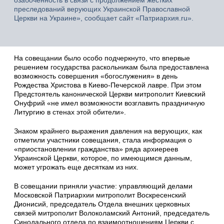
озабоченность в связи с продолжением жестких
преследований верующих Украинской Православной
Церкви на Украине», сообщает сайт «Патриархия.ru».
На совещании было особо подчеркнуто, что впервые
решением государства раскольникам была предоставлена
возможность совершения «богослужения» в день
Рождества Христова в Киево-Печерской лавре. При этом
Предстоятель канонической Церкви митрополит Киевский
Онуфрий «не имел возможности возглавить праздничную
Литургию в стенах этой обители».
Знаком крайнего выражения давления на верующих, как
отметили участники совещания, стала информация о
«приостановлении гражданства» ряда архиереев
Украинской Церкви, которое, по имеющимся данным,
может угрожать еще десяткам из них.
В совещании приняли участие: управляющий делами
Московской Патриархии митрополит Воскресенский
Дионисий, председатель Отдела внешних церковных
связей митрополит Волоколамский Антоний, председатель
Синодального отдела по взаимоотношениям Церкви с