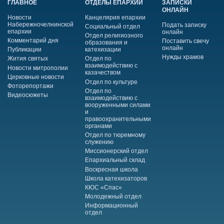
ГЛАВНОЕ
ОТДЕЛЫ ЕПАРХИИ
ЗАПИСКИ
ОНЛАЙН
Новости
Канцелярия епархии
Набережночелнинской
Подать записку
Социальный отдел
епархии
онлайн
Отдел религиозного
Комментарий дня
Поставить свечу
образования и
онлайн
Публикации
катехизации
Нужды храмов
Жития святых
Отдел по
взаимодействию с
Новости митрополии
казачеством
Церковные новости
Отдел по культуре
Фоторепортажи
Отдел по
Видеосюжеты
взаимодействию с
вооруженными силами
и
правоохранительными
органами
Отдел по тюремному
служению
Миссионерский отдел
Епархиальный склад
Воскресная школа
Школа катехизаторов
КЮС «Спас»
Молодежный отдел
Информационный
отдел