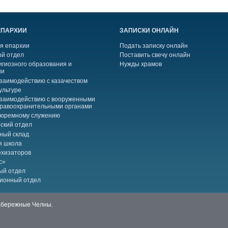
ЕПАРХИИ
ЗАПИСКИ ОНЛАЙН
я епархии
Подать записку онлайн
й отдел
Поставить свечу онлайн
игиозного образования и
Нужды храмов
ии
взаимодействию с казачеством
ультуре
взаимодействию с вооруженными
правоохранительными органами
тюремному служению
ский отдел
ный склад
я школа
ехизаторов
с»
ый отдел
ионный отдел
Набережные Челны.