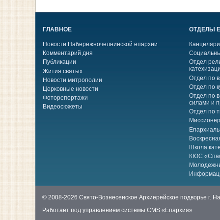
ГЛАВНОЕ
ОТДЕЛЫ 
Новости Набережночелнинской епархии
Канцеляри
Комментарий дня
Социальны
Публикации
Отдел рел
катехизац
Жития святых
Отдел по 
Новости митрополии
Отдел по к
Церковные новости
Отдел по 
Фоторепортажи
силами и 
Видеосюжеты
Отдел по 
Миссионер
Епархиаль
Воскресна
Школа кат
КЮС «Спа
Молодежн
Информац
© 2008-2026 Свято-Вознесенское Архиерейское подворье г. 
Работает под управлением системы
CMS «Епархия»