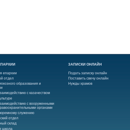
ЕПАРХИИ
ЗАПИСКИ ОНЛАЙН
я епархии
Подать записку онлайн
й отдел
Поставить свечу онлайн
игиозного образования и
Нужды храмов
ии
взаимодействию с казачеством
ультуре
взаимодействию с вооруженными
правоохранительными органами
тюремному служению
ский отдел
ный склад
я школа