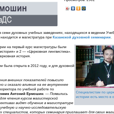
 в семи духовных учебных заведениях, находящихся в ведении Уче
 находится и магистратура при
Казанской духовной семинарии
.
арии на первый курс магистратуры были
история» и 2 — «Церковная лингвистика».
ерковная история.
и была открыта в 2012 году, и для духовной
ния внешних показателей повысило
но и оказало влияние на ее внутреннее
оректора по учебной работе по
Специалистам по цер
енник Антоний Ермошин
.
— Появились
истории есть место в
для чтения курсов магистерской
спективах видят обучение в магистратуре
х учебную и научно-исследовательскую
х специалистов, которых семинария приглашает для своих маг