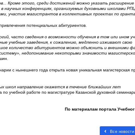
в... Кроме этого, среди достижений можно указать расширение
в научных конференциях, организуемых духовными школами РПЦ
ми, участие магистрантов в коллективных проектах по гранта
 привлечения потенциальных абитуриентов.
ий, часто сведения о возможности обучения в том или ином у
вные учебные заведения, к сожалению, медленно изживают свою
ьшое количество абитуриентов можно объяснить и внешними ф
 систему», недопонимание некоторыми значимости магистерск
шин.
инарии с нынешнего года открыта новая уникальная магистерская 
ных школ направление окажется в течение ближайших лет
 по учебной работе по магистратуре Казанской духовной семинар
По материалам портала Учебног
Все новости