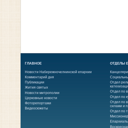
ГЛАВНОЕ
ОТДЕЛЫ 
Новости Набережночелнинской епархии
Канцеляри
Комментарий дня
Социальны
Публикации
Отдел рел
катехизац
Жития святых
Отдел по 
Новости митрополии
Отдел по к
Церковные новости
Отдел по 
Фоторепортажи
силами и 
Видеосюжеты
Отдел по 
Миссионер
Епархиаль
Воскресна