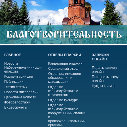
ГЛАВНОЕ
ОТДЕЛЫ ЕПАРХИИ
ЗАПИСКИ
ОНЛАЙН
Новости
Канцелярия епархии
Набережночелнинской
Подать записку
Социальный отдел
епархии
онлайн
Отдел религиозного
Комментарий дня
Поставить свечу
образования и
онлайн
Публикации
катехизации
Нужды храмов
Жития святых
Отдел по
взаимодействию с
Новости митрополии
казачеством
Церковные новости
Отдел по культуре
Фоторепортажи
Отдел по
Видеосюжеты
взаимодействию с
вооруженными силами
и
правоохранительными
органами