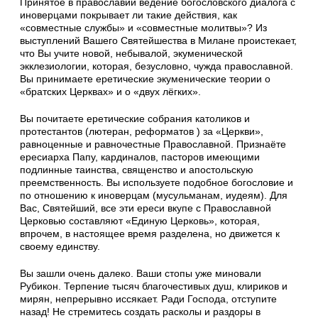
Принятое в православии ведение богословского диалога с
иноверцами покрывает ли такие действия, как
«совместные службы» и «совместные молитвы»? Из
выступлений Вашего Святейшества в Милане проистекает,
что Вы учите новой, небывалой, экуменической
экклезиологии, которая, безусловно, чужда православной.
Вы принимаете еретические экуменические теории о
«братских Церквах» и о «двух лёгких».
Вы почитаете еретические собрания католиков и
протестантов (лютеран, реформатов ) за «Церкви»,
равноценные и равночестные Православной. Признаёте
ересиарха Папу, кардиналов, пасторов имеющими
подлинные таинства, священство и апостольскую
преемственность. Вы используете подобное богословие и
по отношению к иноверцам (мусульманам, иудеям). Для
Вас, Святейший, все эти ереси вкупе с Православной
Церковью составляют «Единую Церковь», которая,
впрочем, в настоящее время разделена, но движется к
своему единству.
Вы зашли очень далеко. Ваши стопы уже миновали
Рубикон. Терпение тысяч благочестивых душ, клириков и
мирян, непрерывно иссякает. Ради Господа, отступите
назад! Не стремитесь создать расколы и раздоры в