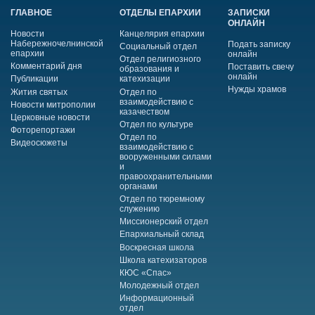
ГЛАВНОЕ
ОТДЕЛЫ ЕПАРХИИ
ЗАПИСКИ
ОНЛАЙН
Новости
Канцелярия епархии
Набережночелнинской
Подать записку
Социальный отдел
епархии
онлайн
Отдел религиозного
Комментарий дня
Поставить свечу
образования и
онлайн
Публикации
катехизации
Нужды храмов
Жития святых
Отдел по
взаимодействию с
Новости митрополии
казачеством
Церковные новости
Отдел по культуре
Фоторепортажи
Отдел по
Видеосюжеты
взаимодействию с
вооруженными силами
и
правоохранительными
органами
Отдел по тюремному
служению
Миссионерский отдел
Епархиальный склад
Воскресная школа
Школа катехизаторов
КЮС «Спас»
Молодежный отдел
Информационный
отдел