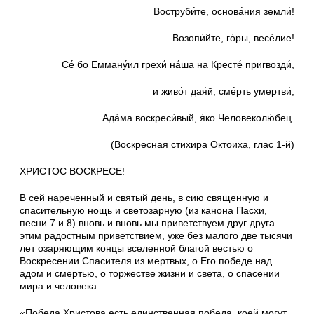
Воструби́те, основа́ния земли́!
Возопи́йте, го́ры, весе́лие!
Се́ бо Емману́ил грехи́ на́ша на Кресте́ пригвозди́,
и живо́т дая́й, сме́рть умертви́,
Ада́ма воскреси́вый, я́ко Человеколю́бец.
(Воскресная стихира Октоиха, глас 1-й)
ХРИСТОС ВОСКРЕСЕ!
В сей нареченный и святый день, в сию священную и
спасительную нощь и светозарную (из канона Пасхи,
песни 7 и 8) вновь и вновь мы приветствуем друг друга
этим радостным приветствием, уже без малого две тысячи
лет озаряющим концы вселенной благой вестью о
Воскресении Спасителя из мертвых, о Его победе над
адом и смертью, о торжестве жизни и света, о спасении
мира и человека.
«Победа Христова есть единственная победа, коей могут