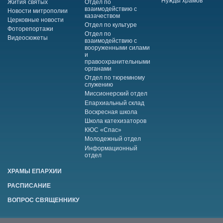
Нужды храмов
Жития святых
Отдел по
взаимодействию с
Новости митрополии
казачеством
Церковные новости
Отдел по культуре
Фоторепортажи
Отдел по
Видеосюжеты
взаимодействию с
вооруженными силами
и
правоохранительными
органами
Отдел по тюремному
служению
Миссионерский отдел
Епархиальный склад
Воскресная школа
Школа катехизаторов
КЮС «Спас»
Молодежный отдел
Информационный
отдел
ХРАМЫ ЕПАРХИИ
РАСПИСАНИЕ
ВОПРОС СВЯЩЕННИКУ