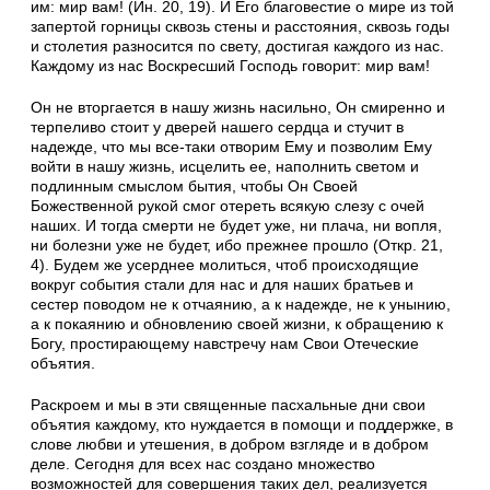
им: мир вам! (Ин. 20, 19). И Его благовестие о мире из той
запертой горницы сквозь стены и расстояния, сквозь годы
и столетия разносится по свету, достигая каждого из нас.
Каждому из нас Воскресший Господь говорит: мир вам!
Он не вторгается в нашу жизнь насильно, Он смиренно и
терпеливо стоит у дверей нашего сердца и стучит в
надежде, что мы все-таки отворим Ему и позволим Ему
войти в нашу жизнь, исцелить ее, наполнить светом и
подлинным смыслом бытия, чтобы Он Своей
Божественной рукой смог отереть всякую слезу с очей
наших. И тогда смерти не будет уже, ни плача, ни вопля,
ни болезни уже не будет, ибо прежнее прошло (Откр. 21,
4). Будем же усерднее молиться, чтоб происходящие
вокруг события стали для нас и для наших братьев и
сестер поводом не к отчаянию, а к надежде, не к унынию,
а к покаянию и обновлению своей жизни, к обращению к
Богу, простирающему навстречу нам Свои Отеческие
объятия.
Раскроем и мы в эти священные пасхальные дни свои
объятия каждому, кто нуждается в помощи и поддержке, в
слове любви и утешения, в добром взгляде и в добром
деле. Сегодня для всех нас создано множество
возможностей для совершения таких дел, реализуется