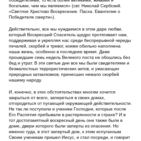
победителями, то есть более великими, живыми и
богатыми, чем мы являемся» (свт. Николай Сербский.
«Светлое Христово Воскресение. Пасха. Евангелие о
Победителе смерти»).
Действительно, все мы нуждаемся в этом даре любви,
который Воскресший Спаситель щедро протягивает нам,
поддерживая и укрепляя нас среди беспрерывной череды
печалей, скорбей и тревог, коими обильно наполнена
наша жизнь, особенно в последнее время. Даже
прошедшие семь недель Великого поста не обошлись без
бед и утрат. В эти святые дни все мы были свидетелями и
безжалостных террористических актов, и ужасающих
природных катаклизмов, принесших немало скорбей
нашему народу.
И, конечно, в этих обстоятельствах многим хочется
закрыться от всего, запереться в своих домах,
отгородиться от пугающей окружающей действительности.
Не так ли поступили и ученики Господни, которые после
Его Распятия пребывали в растерянности и страхе? И в
тот достопамятный воскресный день они также были в
доме, двери которого были заперты из опасения. Но
именно туда, в этот запертый дом, к этим испуганным
Своим ученикам пришел Иисус, и стал посреди, и говорит