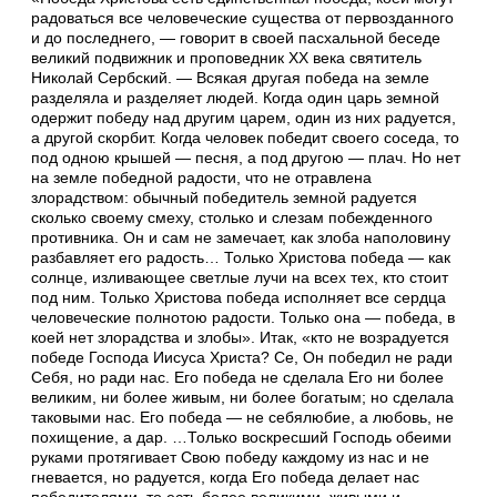
радоваться все человеческие существа от первозданного
и до последнего, — говорит в своей пасхальной беседе
великий подвижник и проповедник ХХ века святитель
Николай Сербский. — Всякая другая победа на земле
разделяла и разделяет людей. Когда один царь земной
одержит победу над другим царем, один из них радуется,
а другой скорбит. Когда человек победит своего соседа, то
под одною крышей — песня, а под другою — плач. Но нет
на земле победной радости, что не отравлена
злорадством: обычный победитель земной радуется
сколько своему смеху, столько и слезам побежденного
противника. Он и сам не замечает, как злоба наполовину
разбавляет его радость… Только Христова победа — как
солнце, изливающее светлые лучи на всех тех, кто стоит
под ним. Только Христова победа исполняет все сердца
человеческие полнотою радости. Только она — победа, в
коей нет злорадства и злобы». Итак, «кто не возрадуется
победе Господа Иисуса Христа? Се, Он победил не ради
Себя, но ради нас. Его победа не сделала Его ни более
великим, ни более живым, ни более богатым; но сделала
таковыми нас. Его победа — не себялюбие, а любовь, не
похищение, а дар. …Только воскресший Господь обеими
руками протягивает Свою победу каждому из нас и не
гневается, но радуется, когда Его победа делает нас