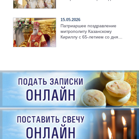
храме Казанской духовной
семинарии
15.05.2026
Патриаршее поздравление
митрополиту Казанскому
Кириллу с 65-летием со дня
рождения