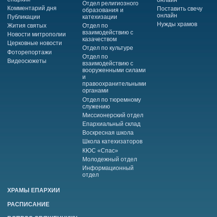
Отдел религиозного
Комментарий дня
Поставить свечу
образования и
онлайн
Публикации
катехизации
Нужды храмов
Жития святых
Отдел по
взаимодействию с
Новости митрополии
казачеством
Церковные новости
Отдел по культуре
Фоторепортажи
Отдел по
Видеосюжеты
взаимодействию с
вооруженными силами
и
правоохранительными
органами
Отдел по тюремному
служению
Миссионерский отдел
Епархиальный склад
Воскресная школа
Школа катехизаторов
КЮС «Спас»
Молодежный отдел
Информационный
отдел
ХРАМЫ ЕПАРХИИ
РАСПИСАНИЕ