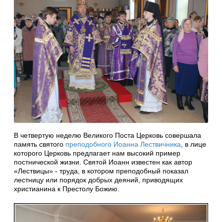
В четвертую неделю Великого Поста Церковь совершала
память святого
преподобного Иоанна Лествичника
, в лице
которого Церковь предлагает нам высокий пример
постнической жизни. Святой Иоанн известен как автор
«Лествицы» - труда, в котором преподобный показал
лестницу или порядок добрых деяний, приводящих
христианина к Престолу Божию.