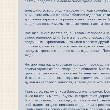
святой, предстоя в замечательном храме, освящённ
Большинство из стоящих в храме — люди семейные. У
о них, чего обычно желаем? Желаем здоровья, хоти
достойная зарплата, хорошее жильё, мир в семье. 
среди нас папы и мамы, которые желают детям пре
Вот здесь и скрывается одна из главных проблем н
второстепенное. Если бы мы в первую очередь забо
подлинными христианами, то жили в совсем другой 
спокойно, и мы не боялись отпускать детей в школу
предусмотрены в местах не столь отдалённых. Пото
люди.
Четыре года назад страшная трагедия произошла в К
случаи отражают происходящее в обществе. К сож
ценности ставятся во главу угла. Но ведь мы с вами
быстротечна. Человек рождается, стремительно про
думал ли человек о вечности, о своей душе хоть в 
Пример великомученицы Варвары очень важен. Если
было на своих местах. Будем же стремиться, дороги
благочестивыми, то Господь даст им всё необходимо
наблюдаем сегодня, является следствием агрессивн
сталкиваемся с огромным количеством проблем име