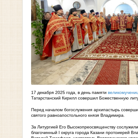
17 декабря 2025 года, в день памяти
великомучени
Татарстанский Кирилл совершил Божественную литу
Перед началом богослужения архипастырь соверши
святого равноапостольного князя Владимира.
За Литургией Его Высокопреосвященству сослужили
благочинный I округа города Казани протоиерей В
Виталий Тимофеев, настоятель Варваринского храм