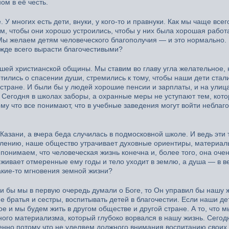
ом в её честь.
 многих есть дети, внуки, у кого-то и правнуки. Как мы чаще все
м, чтобы они хорошо устроились, чтобы у них была хорошая работ
Мы желаем детям человеческого благополучия — и это нормально. 
жде всего вырасти благочестивыми?
ашей христианской общины. Мы ставим во главу угла желательное, 
тились о спасении души, стремились к тому, чтобы наши дети стал
стране. И были бы у людей хорошие пенсии и зарплаты, и на улиц
. Сегодня в школах заборы, а охранные меры не уступают тем, кот
му что все понимают, что в учебные заведения могут войти небла
азани, а вчера беда случилась в подмосковной школе. И ведь эти 
алению, наше общество утрачивает духовные ориентиры, материа
 понимаем, что человеческая жизнь конечна и, более того, она оче
живает отмеренные ему годы и тело уходит в землю, а душа — в ве
какие-то мгновения земной жизни?
 бы мы в первую очередь думали о Боге, то Он управил бы нашу ж
е братья и сестры, воспитывать детей в благочестии. Если наши де
е и мы будем жить в другом обществе и другой стране. А то, что м
ого материализма, который глубоко ворвался в нашу жизнь. Сегод
нно потому что не уделяем должного внимания воспитанию своих 