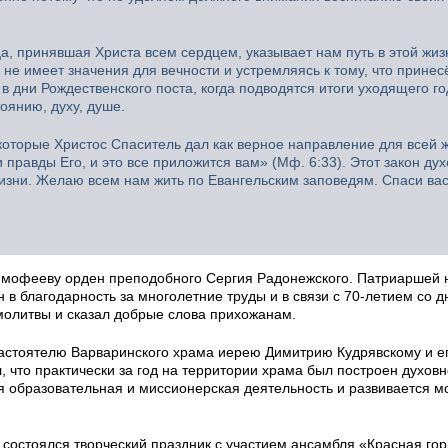
, принявшая Христа всем сердцем, указывает нам путь в этой жиз
то не имеет значения для вечности и устремляясь к тому, что принес
в дни Рождественского поста, когда подводятся итоги уходящего г
оянию, духу, душе.
которые Христос Спаситель дал как верное направление для всей 
правды Его, и это все приложится вам» (Мф. 6:33). Этот закон ду
изни. Желаю всем нам жить по Евангельским заповедям. Спаси вас
имофееву орден преподобного Сергия Радонежского. Патриаршей 
в благодарность за многолетние труды и в связи с 70-летием со д
молитвы и сказал добрые слова прихожанам.
настоятелю Варваринского храма иерею Димитрию Кудрявскому и е
 что практически за год на территории храма был построен духовн
ая образовательная и миссионерская деятельность и развивается 
состоялся творческий праздник с участием ансамбля «Красная гор