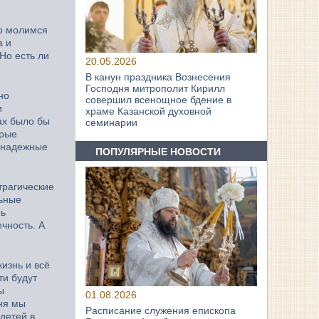
го молимся
а и
Но есть ли
20.05.2026
В канун праздника Вознесения
Господня митрополит Кирилл
но
совершил всенощное бдение в
и
храме Казанской духовной
ах было бы
семинарии
орые
гонадежные
ПОПУЛЯРНЫЕ НОВОСТИ
трагические
льные
нь
чность. А
изнь и всё
ти будут
ы
01.08.2026
ня мы
Расписание служения епископа
детей в