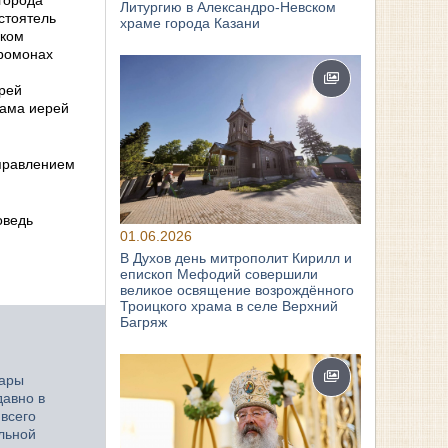
Литургию в Александро-Невском
стоятель
храме города Казани
ском
еромонах
ерей
рама иерей
правлением
оведь
01.06.2026
В Духов день митрополит Кирилл и
епископ Мефодий совершили
великое освящение возрождённого
Троицкого храма в селе Верхний
Багряж
вары
давно в
 всего
ельной