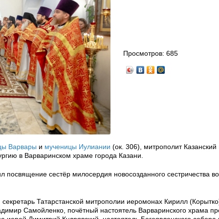
Просмотров:
685
цы Варвары
и
мученицы Иулиании
(ок. 306), митрополит Казанский
ргию в Варваринском храме города Казани.
л посвящение сестёр милосердия новосозданного сестричества в
 секретарь Татарстанской митрополии иеромонах Кирилл (Корытко
ладимир Самойленко, почётный настоятель Варваринского храма п
а иерей Димитрий Кудрявский, настоятель Богоявленского собора 