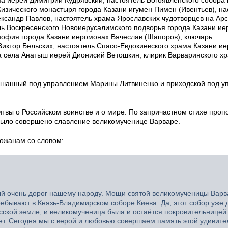
изического монастыря города Казани игумен Пимен (Ивентьев), на
ксандр Павлов, настоятель храма Ярославских чудотворцев на Ар
ь Воскресенского Новоиерусалимского подворья города Казани и
нофия города Казани иеромонах Вячеслав (Шапоров), ключарь
Виктор Бельских, настоятель Спасо-Евдокиевского храма Казани и
а села Анатыш иерей Дионисий Ветошкин, клирик Варваринского х
ешанный под управлением Марины Литвиненко и приходской под у
твы о Российском воинстве и о мире. По запричастном стихе проп
было совершено славление великомученице Варваре.
хожанам со словом:
ый очень дорог нашему народу. Мощи святой великомученицы Вар
ебывают в Князь-Владимирском соборе Киева. Да, этот собор уже 
усской земле, и великомученица была и остаётся покровительницей
тает. Сегодня мы с верой и любовью совершаем память этой удивит