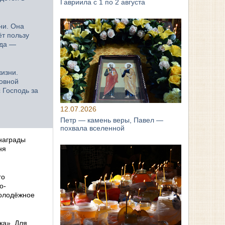
Гавриила с 1 по 2 августа
ни. Она
ёт пользу
ода —
жизни.
ховной
 Господь за
12.07.2026
Петр — камень веры, Павел —
похвала вселенной
награды
ня
го
о-
молодёжное
ка». Для