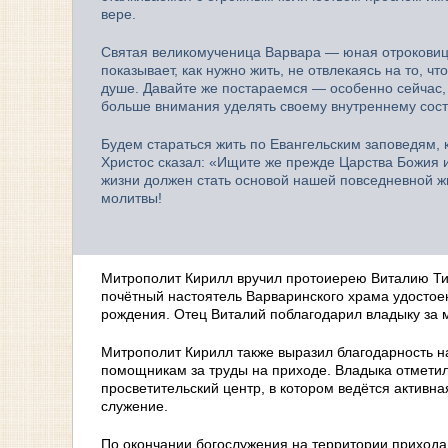
вере.
Святая великомученица Варвара — юная отроковица
показывает, как нужно жить, не отвлекаясь на то, ч
душе. Давайте же постараемся — особенно сейчас, 
больше внимания уделять своему внутреннему сост
Будем стараться жить по Евангельским заповедям, 
Христос сказал: «Ищите же прежде Царства Божия и 
жизни должен стать основой нашей повседневной ж
молитвы!
Митрополит Кирилл вручил протоиерею Виталию Т
почётный настоятель Варваринского храма удостоен 
рождения. Отец Виталий поблагодарил владыку за 
Митрополит Кирилл также выразил благодарность 
помощникам за труды на приходе. Владыка отметил,
просветительский центр, в котором ведётся активн
служение.
По окончании богослужения на территории прихода 