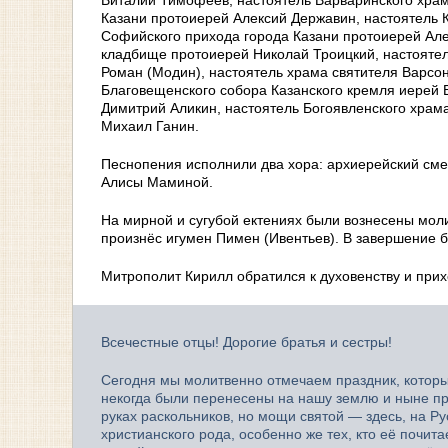
Казани протоиерей Алексий Державин, настоятель К
Софийского прихода города Казани протоиерей Але
кладбище протоиерей Николай Троицкий, настоятел
Роман (Модин), настоятель храма святителя Варсо
Благовещенского собора Казанского кремля иерей 
Димитрий Аликин, настоятель Богоявленского храм
Михаил Ганин.
Песнопения исполнили два хора: архиерейский см
Алисы Маминой.
На мирной и сугубой ектениях были вознесены моли
произнёс игумен Пимен (Ивентьев). В завершение 
Митрополит Кирилл обратился к духовенству и при
Всечестные отцы! Дорогие братья и сестры!
Сегодня мы молитвенно отмечаем праздник, котор
некогда были перенесены на нашу землю и ныне пр
руках раскольников, но мощи святой — здесь, на Р
христианского рода, особенно же тех, кто её почи