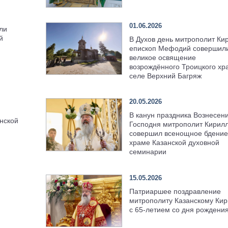
01.06.2026
ли
й
В Духов день митрополит Ки
епископ Мефодий совершил
великое освящение
возрождённого Троицкого хр
селе Верхний Багряж
20.05.2026
В канун праздника Вознесен
нской
Господня митрополит Кирил
совершил всенощное бдение
храме Казанской духовной
семинарии
15.05.2026
Патриаршее поздравление
митрополиту Казанскому Кир
с 65-летием со дня рождени