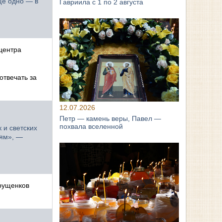
ще одно — в
Гавриила с 1 по 2 августа
 центра
отвечать за
12.07.2026
Петр — камень веры, Павел —
похвала вселенной
 и светских
ьям», —
трущенков