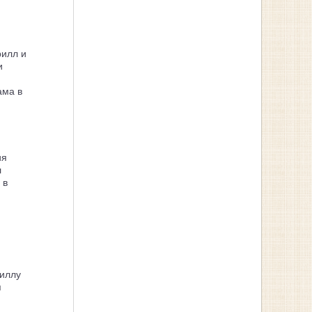
рилл и
и
ама в
ия
л
 в
иллу
я