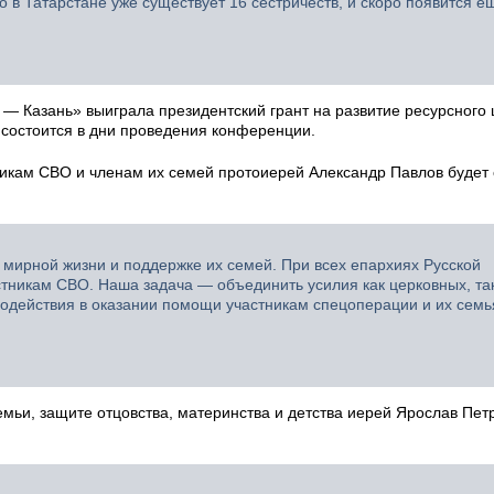
 в Татарстане уже существует 16 сестричеств, и скоро появится е
 — Казань» выиграла президентский грант на развитие ресурсного
состоится в дни проведения конференции.
кам СВО и членам их семей протоиерей Александр Павлов будет 
 мирной жизни и поддержке их семей. При всех епархиях Русской
никам СВО. Наша задача — объединить усилия как церковных, так
модействия в оказании помощи участникам спецоперации и их сем
емьи, защите отцовства, материнства и детства иерей Ярослав Пе