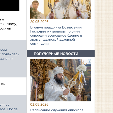
ием
20.05.2026
тринскому,
В канун праздника Вознесения
остями
Господня митрополит Кирилл
совершил всенощное бдение в
храме Казанской духовной
семинарии
всем
ПОПУЛЯРНЫЕ НОВОСТИ
с появилась
равления
ных
венное
01.08.2026
мое. После
Расписание служения епископа