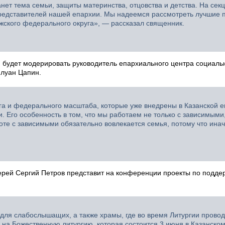
ет тема семьи, защиты материнства, отцовства и детства. На сек
представителей нашей епархии. Мы надеемся рассмотреть лучшие п
жского федерального округа», — рассказал священник.
 будет модерировать руководитель епархиального центра социаль
луан Цапин.
га и федерального масштаба, которые уже внедрены в Казанской е
. Его особенность в том, что мы работаем не только с зависимыми,
оте с зависимыми обязательно вовлекается семья, потому что ина
ерей Сергий Петров представит на конференции проекты по подде
для слабослышащих, а также храмы, где во время Литургии прово
на Божественную литургию, которая состоится 3 июня в Казанском