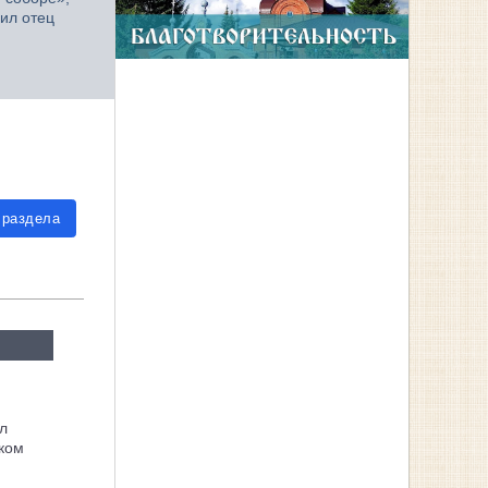
ил отец
 раздела
л
ком