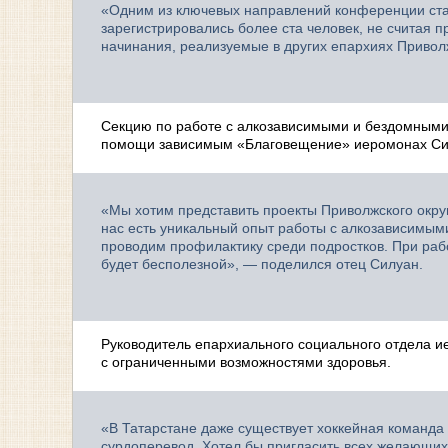
«Одним из ключевых направлений конференции стан
зарегистрировались более ста человек, не считая 
начинания, реализуемые в других епархиях Привол
Секцию по работе с алкозависимыми и бездомными
помощи зависимым «Благовещение» иеромонах Си
«Мы хотим представить проекты Приволжского окру
нас есть уникальный опыт работы с алкозависимыми
проводим профилактику среди подростков. При раб
будет бесполезной», — поделился отец Силуан.
Руководитель епархиального социального отдела и
с ограниченными возможностями здоровья.
«В Татарстане даже существует хоккейная команда 
сурдоперевод. Хотел бы пригласить всех желающих 