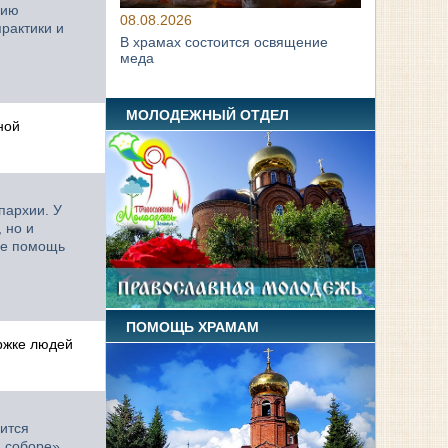
цию
08.08.2026
рактики и
В храмах состоится освящение
меда
МОЛОДЕЖНЫЙ ОТДЕЛ
ной
пархии. У
 но и
че помощь
ПОМОЩЬ ХРАМАМ
ржке людей
дится
 соборе»,