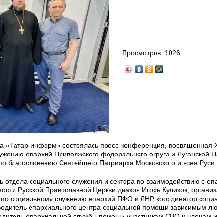
Просмотров:
1026
ва «Татар-информ» состоялась пресс-конференция, посвященная 
жению епархий Приволжского федерального округа и Луганской 
 по благословению Святейшего Патриарха Московского и всея Руси
ь отдела социального служения и сектора по взаимодействию с е
ости Русской Православной Церкви диакон Игорь Куликов; организ
по социальному служению епархий ПФО и ЛНР, координатор соци
ководитель епархиального центра социальной помощи зависимым л
одитель епархиальной службы помощи участникам СВО и членам и