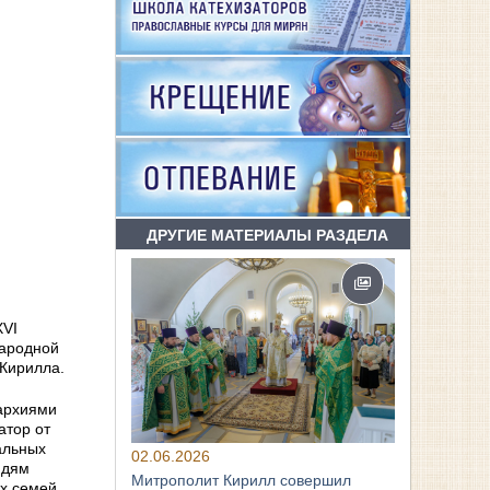
ДРУГИЕ МАТЕРИАЛЫ РАЗДЕЛА
XVI
Народной
 Кирилла.
пархиями
атор от
альных
02.06.2026
юдям
Митрополит Кирилл совершил
х семей