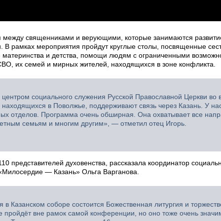
м между священниками и верующими, которые занимаются развит
и. В рамках мероприятия пройдут круглые столы, посвященные сес
 материнства и детства, помощи людям с ограниченными возможн
СВО, их семей и мирных жителей, находящихся в зоне конфликта.
я центром социального служения Русской Православной Церкви во 
 находящихся в Поволжье, поддерживают связь через Казань. У на
ных отделов. Программа очень обширная. Она охватывает все нап
етным семьям и многим другим», — отметил отец Игорь.
110 представителей духовенства, рассказала координатор социаль
 «Милосердие — Казань» Ольга Варганова.
я в Казанском соборе состоится Божественная литургия и торжест
 пройдёт вне рамок самой конференции, но оно тоже очень значи