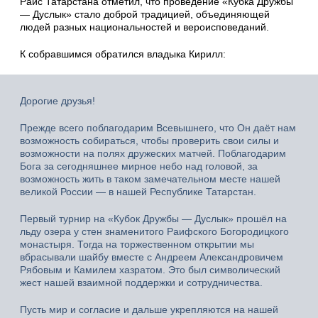
Раис Татарстана отметил, что проведение «Кубка Дружбы
— Дуслык» стало доброй традицией, объединяющей
людей разных национальностей и вероисповеданий.
К собравшимся обратился владыка Кирилл:
Дорогие друзья!
Прежде всего поблагодарим Всевышнего, что Он даёт нам
возможность собираться, чтобы проверить свои силы и
возможности на полях дружеских матчей. Поблагодарим
Бога за сегодняшнее мирное небо над головой, за
возможность жить в таком замечательном месте нашей
великой России — в нашей Республике Татарстан.
Первый турнир на «Кубок Дружбы — Дуслык» прошёл на
льду озера у стен знаменитого Раифского Богородицкого
монастыря. Тогда на торжественном открытии мы
вбрасывали шайбу вместе с Андреем Александровичем
Рябовым и Камилем хазратом. Это был символический
жест нашей взаимной поддержки и сотрудничества.
Пусть мир и согласие и дальше укрепляются на нашей