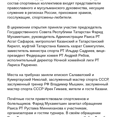
состав спортивных коллективов входят представители
православного и мусульманского духовенства, несущие
служение в регионах России, прихожане храмов,
госслужащие, спортсмены-любители.
В церемонии открытия приняли участие председатель
Государственного Совета Республики Татарстан Фарид
Мухаметшин, руководитель Администрации Раиса РТ
Асгат Сафаров, митрополит Казанский и Татарстанский
Кирилл, муфтий Татарстана Камиль хазрат Самигуллин,
заместитель министра спорта РТ Ильдар Садриев, вице-
президент Федерации хоккея РТ Андрей Рябов,
исполнительный директор Ночной хоккейной лиги РТ
Лариса Радченко.
Места на трибунах заняли епископ Салаватский и
Кумертауский Николай, заслуженный мастер спорта СССР,
заслуженный тренер РФ Владимир Мышкин, заслуженный
мастер спорта СССР Ирек Гимаев, жители и гости Казани.
Почётные гости приветствовали спортсменов и
болельщиков. Фарид Мухаметшин зачитал обращение
Раиса РТ Рустама Минниханова к участникам,
организаторам и гостям турнира. В своём обращении