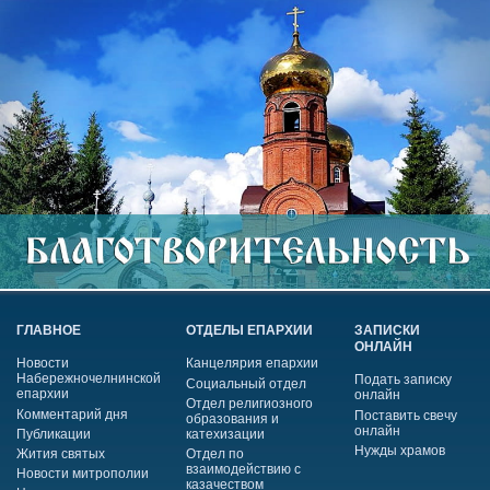
ГЛАВНОЕ
ОТДЕЛЫ ЕПАРХИИ
ЗАПИСКИ
ОНЛАЙН
Новости
Канцелярия епархии
Набережночелнинской
Подать записку
Социальный отдел
епархии
онлайн
Отдел религиозного
Комментарий дня
Поставить свечу
образования и
онлайн
Публикации
катехизации
Нужды храмов
Жития святых
Отдел по
взаимодействию с
Новости митрополии
казачеством