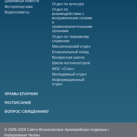
Церковные новости
Отдел по культуре
Фоторепортажи
Отдел по
Видеосюжеты
взаимодействию с
вооруженными силами
и
правоохранительными
органами
Отдел по тюремному
служению
Миссионерский отдел
Епархиальный склад
Воскресная школа
Школа катехизаторов
КЮС «Спас»
Молодежный отдел
Информационный
отдел
ХРАМЫ ЕПАРХИИ
РАСПИСАНИЕ
ВОПРОС СВЯЩЕННИКУ
© 2008-2026 Свято-Вознесенское Архиерейское подворье г.
Набережные Челны.