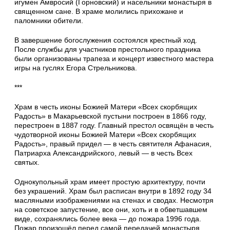
игумен Амвросий (Горновский) и насельники монастыря в
священном сане. В храме молились прихожане и
паломники обители.
В завершение богослужения состоялся крестный ход.
После службы для участников престольного праздника
были организованы трапеза и концерт известного мастера
игры на гуслях Егора Стрельникова.
***
Храм в честь иконы Божией Матери «Всех скорбящих
Радость» в Макарьевской пустыни построен в 1866 году,
перестроен в 1887 году. Главный престол освящён в честь
чудотворной иконы Божией Матери «Всех скорбящих
Радость», правый придел — в честь святителя Афанасия,
Патриарха Александрийского, левый — в честь Всех
святых.
Однокупольный храм имеет простую архитектуру, почти
без украшений. Храм был расписан внутри в 1892 году 34
масляными изображениями на стенах и сводах. Несмотря
на советское запустение, все они, хоть и в обветшавшем
виде, сохранялись более века — до пожара 1996 года.
Пожар произошёл перед самой передачей монастыря