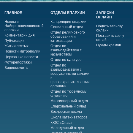
ГЛАВНОЕ
ОТДЕЛЫ ЕПАРХИИ
ЗАПИСКИ
ОНЛАЙН
Новости
Канцелярия епархии
Набережночелнинской
Подать записку
Социальный отдел
епархии
онлайн
Отдел религиозного
Комментарий дня
Поставить свечу
образования и
онлайн
Публикации
катехизации
Нужды храмов
Жития святых
Отдел по
взаимодействию с
Новости митрополии
казачеством
Церковные новости
Отдел по культуре
Фоторепортажи
Отдел по
Видеосюжеты
взаимодействию с
вооруженными силами
и
правоохранительными
органами
Отдел по тюремному
служению
Миссионерский отдел
Епархиальный склад
Воскресная школа
Школа катехизаторов
КЮС «Спас»
Молодежный отдел