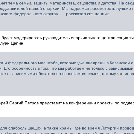
ет тема семьи, защиты материнства, отцовства и детства. На сек
представителей нашей епархии. Мы надеемся рассмотреть лучшие п
жского федерального округа», — рассказал священник.
 будет модерировать руководитель епархиального центра социаль
луан Цапин.
га и федерального масштаба, которые уже внедрены в Казанской е
. Его особенность в том, что мы работаем не только с зависимыми,
оте с зависимыми обязательно вовлекается семья, потому что ина
ерей Сергий Петров представит на конференции проекты по подде
для слабослышащих, а также храмы, где во время Литургии прово
на Божественную литургию, которая состоится 3 июня в Казанском