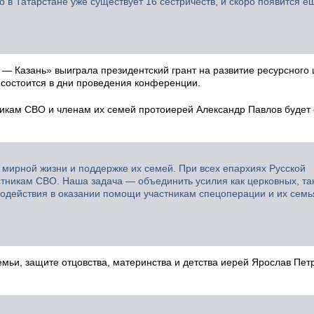
 в Татарстане уже существует 16 сестричеств, и скоро появится е
 — Казань» выиграла президентский грант на развитие ресурсного
состоится в дни проведения конференции.
кам СВО и членам их семей протоиерей Александр Павлов будет 
 мирной жизни и поддержке их семей. При всех епархиях Русской
никам СВО. Наша задача — объединить усилия как церковных, так
модействия в оказании помощи участникам спецоперации и их сем
емьи, защите отцовства, материнства и детства иерей Ярослав Пе