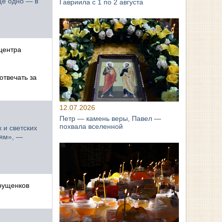
ще одно — в
Гавриила с 1 по 2 августа
 центра
отвечать за
12.07.2026
Петр — камень веры, Павел —
похвала вселенной
 и светских
ьям», —
трущенков