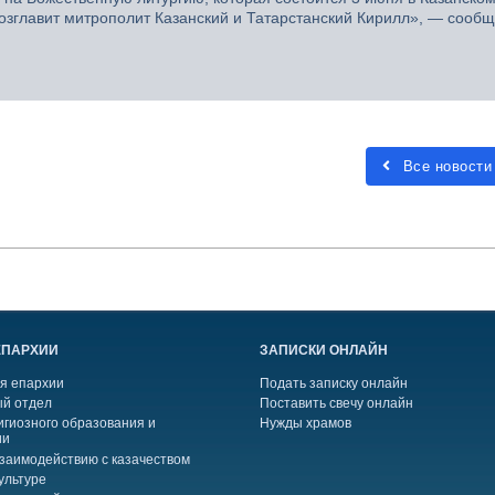
озглавит митрополит Казанский и Татарстанский Кирилл», — сообщ
Все новости
ЕПАРХИИ
ЗАПИСКИ ОНЛАЙН
я епархии
Подать записку онлайн
й отдел
Поставить свечу онлайн
игиозного образования и
Нужды храмов
ии
взаимодействию с казачеством
ультуре