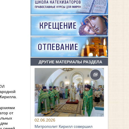
ДРУГИЕ МАТЕРИАЛЫ РАЗДЕЛА
XVI
Народной
 Кирилла.
пархиями
атор от
альных
02.06.2026
юдям
Митрополит Кирилл совершил
х семей