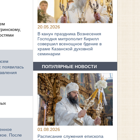
ием
20.05.2026
тринскому,
В канун праздника Вознесения
остями
Господня митрополит Кирилл
совершил всенощное бдение в
храме Казанской духовной
семинарии
всем
ПОПУЛЯРНЫЕ НОВОСТИ
с появилась
равления
ных
венное
01.08.2026
мое. После
Расписание служения епископа