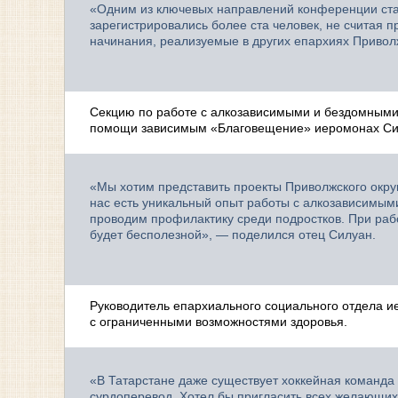
«Одним из ключевых направлений конференции стан
зарегистрировались более ста человек, не считая 
начинания, реализуемые в других епархиях Привол
Секцию по работе с алкозависимыми и бездомными
помощи зависимым «Благовещение» иеромонах Си
«Мы хотим представить проекты Приволжского окру
нас есть уникальный опыт работы с алкозависимыми
проводим профилактику среди подростков. При раб
будет бесполезной», — поделился отец Силуан.
Руководитель епархиального социального отдела и
с ограниченными возможностями здоровья.
«В Татарстане даже существует хоккейная команда 
сурдоперевод. Хотел бы пригласить всех желающих 