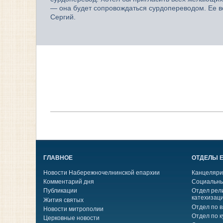
— она будет сопровождаться сурдопереводом. Ее в
Сергий.
ГЛАВНОЕ
ОТДЕЛЫ 
Новости Набережночелнинской епархии
Канцеляри
Комментарий дня
Социальны
Публикации
Отдел рел
катехизац
Жития святых
Отдел по 
Новости митрополии
Отдел по к
Церковные новости