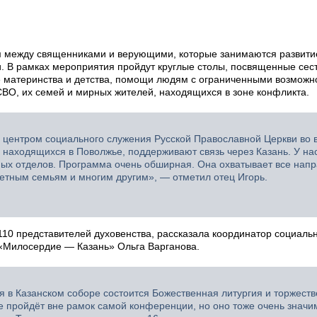
м между священниками и верующими, которые занимаются развит
и. В рамках мероприятия пройдут круглые столы, посвященные сес
 материнства и детства, помощи людям с ограниченными возможн
СВО, их семей и мирных жителей, находящихся в зоне конфликта.
я центром социального служения Русской Православной Церкви во 
 находящихся в Поволжье, поддерживают связь через Казань. У на
ных отделов. Программа очень обширная. Она охватывает все нап
етным семьям и многим другим», — отметил отец Игорь.
110 представителей духовенства, рассказала координатор социаль
 «Милосердие — Казань» Ольга Варганова.
я в Казанском соборе состоится Божественная литургия и торжест
 пройдёт вне рамок самой конференции, но оно тоже очень значи