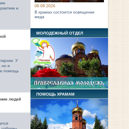
цию
08.08.2026
рактики и
В храмах состоится освящение
меда
МОЛОДЕЖНЫЙ ОТДЕЛ
ной
пархии. У
 но и
че помощь
ПОМОЩЬ ХРАМАМ
ржке людей
дится
 соборе»,