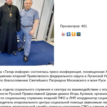
Просмотров:
401
ва «Татар-информ» состоялась пресс-конференция, посвященная 
жению епархий Приволжского федерального округа и Луганской 
 по благословению Святейшего Патриарха Московского и всея Руси
ь отдела социального служения и сектора по взаимодействию с е
ости Русской Православной Церкви диакон Игорь Куликов; организ
по социальному служению епархий ПФО и ЛНР, координатор соци
ководитель епархиального центра социальной помощи зависимым л
одитель епархиальной службы помощи участникам СВО и членам и