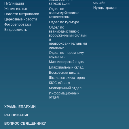
онлайн
Публикации
катехизации
Нужды храмов
Жития святых
Отдел по
взаимодействию с
Новости митрополии
казачеством
Церковные новости
Отдел по культуре
Фоторепортажи
Отдел по
Видеосюжеты
взаимодействию с
вооруженными силами
и
правоохранительными
органами
Отдел по тюремному
служению
Миссионерский отдел
Епархиальный склад
Воскресная школа
Школа катехизаторов
КЮС «Спас»
Молодежный отдел
Информационный
отдел
ХРАМЫ ЕПАРХИИ
РАСПИСАНИЕ
ВОПРОС СВЯЩЕННИКУ