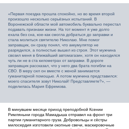
«Первая поездка прошла спокойно, но во время второй
произошло несколько серьёзных испытаний. В
Воронежской области мой автомобиль буквально перестал
подавать признаки жизни. На тот момент я уже долго
ехала без сна, кое-как смогла добраться до заправки и
стала молиться святителю Николаю. Мне помог
заправщик, он сразу понял, что аккумулятор не
разрядился, а полностью вышел из строя. Этот мужчина
свозил меня в ближайший автомагазин, хотя он находился
чуть ли не в ста километрах от заправки. В дороге
заправщик рассказал, что у него два брата погибли на
СВО. В меру сил он вместе с женой занимается
гуманитарной помощью. А потом мужчина представился:
моего спасителя зовут Николай! Представляете?», —
поделилась Мария Ефремова.
В минувшем месяце приход преподобной Ксении
Римляныни города Мамадыша отправил на фронт три
партии гуманитарного груза. Добровольцы и сёстры
милосердия изготовили окопные свечи, маскировочные