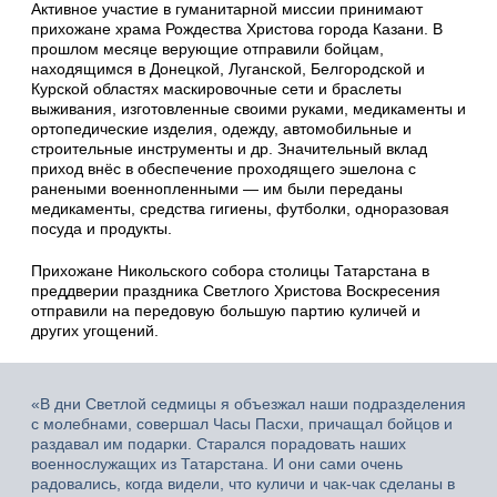
Активное участие в гуманитарной миссии принимают
прихожане храма Рождества Христова города Казани. В
прошлом месяце верующие отправили бойцам,
находящимся в Донецкой, Луганской, Белгородской и
Курской областях маскировочные сети и браслеты
выживания, изготовленные своими руками, медикаменты и
ортопедические изделия, одежду, автомобильные и
строительные инструменты и др. Значительный вклад
приход внёс в обеспечение проходящего эшелона с
ранеными военнопленными — им были переданы
медикаменты, средства гигиены, футболки, одноразовая
посуда и продукты.
Прихожане Никольского собора столицы Татарстана в
преддверии праздника Светлого Христова Воскресения
отправили на передовую большую партию куличей и
других угощений.
«В дни Светлой седмицы я объезжал наши подразделения
с молебнами, совершал Часы Пасхи, причащал бойцов и
раздавал им подарки. Старался порадовать наших
военнослужащих из Татарстана. И они сами очень
радовались, когда видели, что куличи и чак-чак сделаны в