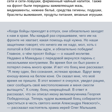
сети и сети-ловушки, фирменный чайный напиток. Также
на фронт были переданы заживляющая мазь,
медикаменты, нижнее бельё, средства гигиены, подушки,
браслеты выживания, продуты питания, вязаные игрушки.
«Когда бойцы приходят в отпуск, они обязательно заходят
к нам в храм. Мы каждый раз спрашиваем, чего им на
фронте не хватает, какая помощь ещё нужна. Но наши
защитники говорят, что ничего им не надо, мол, хоть с
лопатой в бой готовы идти, и обязательно победим!
Главное, о чём просят бойцы — о нашей молитве.
Недавно в Мамадыш с передовой вернулся парень с
несколькими контузиями. Во время боя он был ранен и
потерял очень много крови. И вот что боец мне рассказал:
"Я лежу один, без сознания, истекаю кровью. Вдруг вижу
юношу-воина на белом коне. Он сказал мне, что моё
время не пришло. В этот момент я очнулся, увидел рацию,
смог сообщить своё местоположение и меня смогли
вытащить". К слову, боец некрещёный. В ответ я
рассказал, что он описал икону великомученика Георгия
Победоносца. Теперь чудом выживший боец собирается
креститься в честь святого князя Александра Невского!»,
— рассказал настоятель храма иерей Олег Малышев.