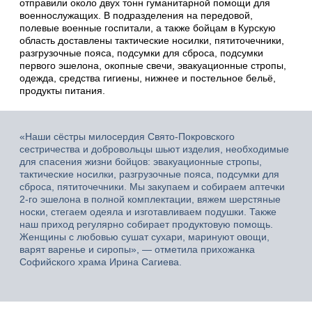
отправили около двух тонн гуманитарной помощи для
военнослужащих. В подразделения на передовой,
полевые военные госпитали, а также бойцам в Курскую
область доставлены тактические носилки, пятиточечники,
разгрузочные пояса, подсумки для сброса, подсумки
первого эшелона, окопные свечи, эвакуационные стропы,
одежда, средства гигиены, нижнее и постельное бельё,
продукты питания.
«Наши сёстры милосердия Свято-Покровского
сестричества и добровольцы шьют изделия, необходимые
для спасения жизни бойцов: эвакуационные стропы,
тактические носилки, разгрузочные пояса, подсумки для
сброса, пятиточечники. Мы закупаем и собираем аптечки
2-го эшелона в полной комплектации, вяжем шерстяные
носки, стегаем одеяла и изготавливаем подушки. Также
наш приход регулярно собирает продуктовую помощь.
Женщины с любовью сушат сухари, маринуют овощи,
варят варенье и сиропы», — отметила прихожанка
Софийского храма Ирина Сагиева.