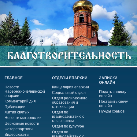
ГЛАВНОЕ
ОТДЕЛЫ ЕПАРХИИ
ЗАПИСКИ
ОНЛАЙН
Новости
Канцелярия епархии
Набережночелнинской
Подать записку
Социальный отдел
епархии
онлайн
Отдел религиозного
Комментарий дня
Поставить свечу
образования и
онлайн
Публикации
катехизации
Нужды храмов
Жития святых
Отдел по
взаимодействию с
Новости митрополии
казачеством
Церковные новости
Отдел по культуре
Фоторепортажи
Отдел по
Видеосюжеты
взаимодействию с