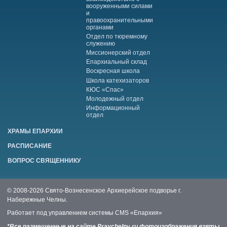
вооруженными силами
и
правоохранительными
органами
Отдел по тюремному
служению
Миссионерский отдел
Епархиальный склад
Воскресная школа
Школа катехизаторов
КЮС «Спас»
Молодежный отдел
Информационный
отдел
ХРАМЫ ЕПАРХИИ
РАСПИСАНИЕ
ВОПРОС СВЯЩЕННИКУ
© 2008-2026 Свято-Вознесенское Архиерейское подворье г.
Набережные Челны.
Работает под управлением системы
CMS «Епархия»
*Все размещенные на сайте Pravchelny.ru фотоизображения взяты