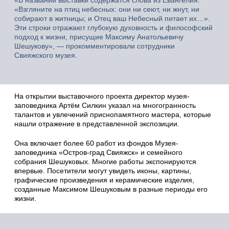
«В названии выставки содержатся слова из Евангелия:
«Взгляните на птиц небесных: они ни сеют, ни жнут, ни
собирают в житницы; и Отец ваш Небесный питает их…».
Эти строки отражают глубокую духовность и философский
подход к жизни, присущие Максиму Анатольевичу
Шешукову», — прокомментировали сотрудники
Свияжского музея.
На открытии выставочного проекта директор музея-
заповедника Артём Силкин указал на многогранность
талантов и увлечений приснопамятного мастера, которые
нашли отражение в представленной экспозиции.
Она включает более 60 работ из фондов Музея-
заповедника «Остров-град Свияжск» и семейного
собрания Шешуковых. Многие работы экспонируются
впервые. Посетители могут увидеть иконы, картины,
графические произведения и керамические изделия,
созданные Максимом Шешуковым в разные периоды его
жизни.