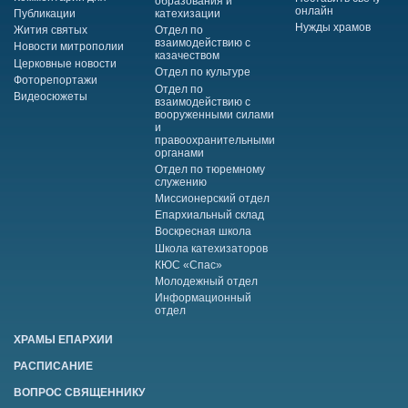
образования и
онлайн
Публикации
катехизации
Нужды храмов
Жития святых
Отдел по
взаимодействию с
Новости митрополии
казачеством
Церковные новости
Отдел по культуре
Фоторепортажи
Отдел по
Видеосюжеты
взаимодействию с
вооруженными силами
и
правоохранительными
органами
Отдел по тюремному
служению
Миссионерский отдел
Епархиальный склад
Воскресная школа
Школа катехизаторов
КЮС «Спас»
Молодежный отдел
Информационный
отдел
ХРАМЫ ЕПАРХИИ
РАСПИСАНИЕ
ВОПРОС СВЯЩЕННИКУ