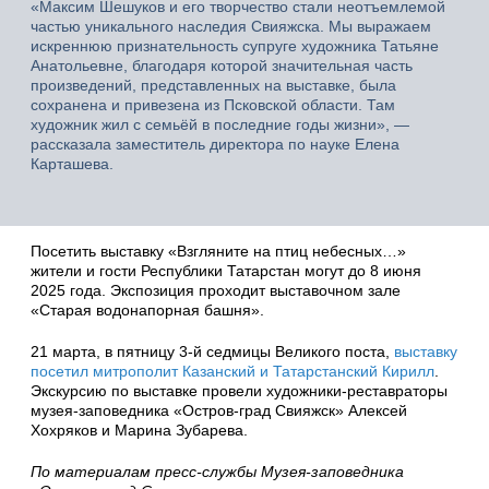
«Максим Шешуков и его творчество стали неотъемлемой
частью уникального наследия Свияжска. Мы выражаем
искреннюю признательность супруге художника Татьяне
Анатольевне, благодаря которой значительная часть
произведений, представленных на выставке, была
сохранена и привезена из Псковской области. Там
художник жил с семьёй в последние годы жизни», —
рассказала заместитель директора по науке Елена
Карташева.
Посетить выставку «Взгляните на птиц небесных…»
жители и гости Республики Татарстан могут до 8 июня
2025 года. Экспозиция проходит выставочном зале
«Старая водонапорная башня».
21 марта, в пятницу 3-й седмицы Великого поста,
выставку
посетил митрополит Казанский и Татарстанский Кирилл
.
Экскурсию по выставке провели художники-реставраторы
музея-заповедника «Остров-град Свияжск» Алексей
Хохряков и Марина Зубарева.
По материалам пресс-службы Музея-заповедника