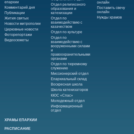
епархии
онлайн
Отдел религиозного
Комментарий дня
Поставить свечу
образования и
онлайн
Публикации
катехизации
Нужды храмов
Жития святых
Отдел по
взаимодействию с
Новости митрополии
казачеством
Церковные новости
Отдел по культуре
Фоторепортажи
Отдел по
Видеосюжеты
взаимодействию с
вооруженными силами
и
правоохранительными
органами
Отдел по тюремному
служению
Миссионерский отдел
Епархиальный склад
Воскресная школа
Школа катехизаторов
КЮС «Спас»
Молодежный отдел
Информационный
отдел
ХРАМЫ ЕПАРХИИ
РАСПИСАНИЕ