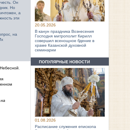
честь. Он
дник. Но
ичтожен, а
жность эти
20.05.2026
В канун праздника Вознесения
опрос, на
Господня митрополит Кирилл
Их
совершил всенощное бдение в
храме Казанской духовной
семинарии
ПОПУЛЯРНЫЕ НОВОСТИ
 Небесной.
ия
оенном
 на
01.08.2026
Расписание служения епископа