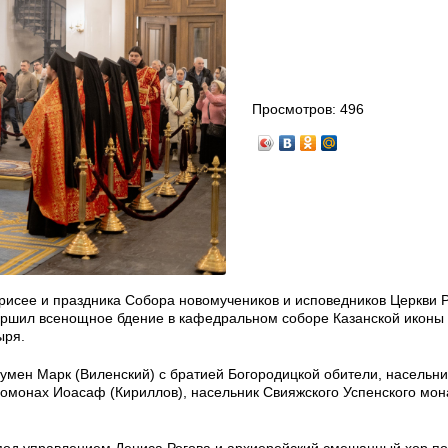
Просмотров:
496
рисее и праздника Собора новомучеников и исповедников Церкви Р
вершил всенощное бдение в кафедральном соборе Казанской иконы
ыря.
умен Марк (Виленский) с братией Богородицкой обители, насельни
ромонах Иоасаф (Кириллов), насельник Свияжского Успенского мо
под управлением Дениса Рогова и архиерейский смешанный хор п