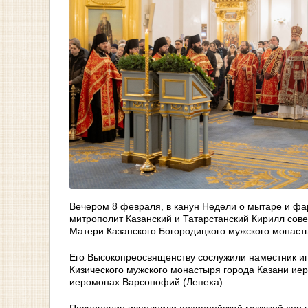
Вечером 8 февраля, в канун Недели о мытаре и фа
митрополит Казанский и Татарстанский Кирилл со
Матери Казанского Богородицкого мужского монаст
Его Высокопреосвященству сослужили наместник иг
Кизического мужского монастыря города Казани ие
иеромонах Варсонофий (Лепеха).
Песнопения исполнили архиерейский мужской хор 