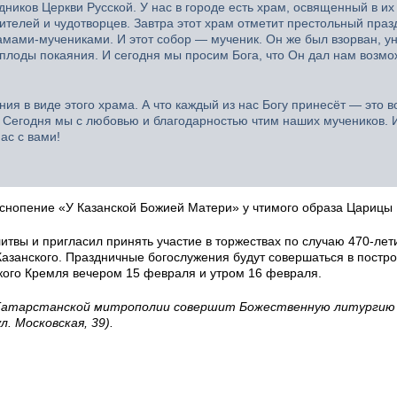
ников Церкви Русской. У нас в городе есть храм, освященный в их 
ителей и чудотворцев. Завтра этот храм отметит престольный праз
мами-мучениками. И этот собор — мученик. Он же был взорван, ун
 плоды покаяния. И сегодня мы просим Бога, что Он дал нам возмо
я в виде этого храма. А что каждый из нас Богу принесёт — это в
. Сегодня мы с любовью и благодарностью чтим наших мучеников. 
ас с вами!
снопение «У Казанской Божией Матери» у чтимого образа Царицы
твы и пригласил принять участие в торжествах по случаю 470-лет
Казанского. Праздничные богослужения будут совершаться в постр
кого Кремля вечером 15 февраля и утром 16 февраля.
а Татарстанской митрополии совершит Божественную литургию
. Московская, 39).