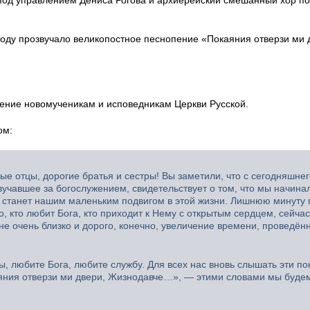
году прозвучало великопостное песнопение «Покаяния отверзи ми 
ение новомученикам и исповедникам Церкви Русской.
ом:
ые отцы, дорогие братья и сестры! Вы заметили, что с сегодняшне
вучавшее за богослужением, свидетельствует о том, что мы начина
ва станет нашим маленьким подвигом в этой жизни. Лишнюю минуту 
, кто любит Бога, кто приходит к Нему с открытым сердцем, сейчас
 не очень близко и дорого, конечно, увеличение времени, проведённ
ы, любите Бога, любите службу. Для всех нас вновь слышать эти п
яния отверзи ми двери, Жизнодавче…», — этими словами мы буде