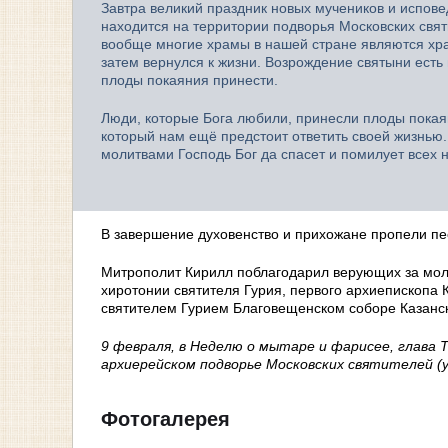
Завтра великий праздник новых мучеников и исповед
находится на территории подворья Московских свят
вообще многие храмы в нашей стране являются хра
затем вернулся к жизни. Возрождение святыни есть
плоды покаяния принести.
Люди, которые Бога любили, принесли плоды покаяни
который нам ещё предстоит ответить своей жизнью
молитвами Господь Бог да спасет и помилует всех н
В завершение духовенство и прихожане пропели пе
Митрополит Кирилл поблагодарил верующих за моли
хиротонии святителя Гурия, первого архиепископа 
святителем Гурием Благовещенском соборе Казанс
9 февраля, в Неделю о мытаре и фарисее, глав
архиерейском подворье Московских святителей (ул
Фотогалерея