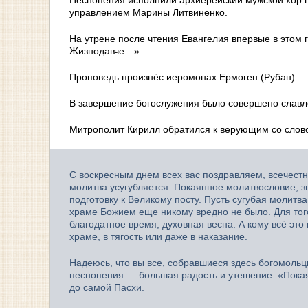
управлением Марины Литвиненко.
На утрене после чтения Евангелия впервые в этом 
Жизнодавче…».
Проповедь произнёс иеромонах Ермоген (Рубан).
В завершение богослужения было совершено славл
Митрополит Кирилл обратился к верующим со слов
С воскресным днем всех вас поздравляем, всечестн
молитва усугубляется. Покаянное молитвословие, з
подготовку к Великому посту. Пусть сугубая молит
храме Божием еще никому вредно не было. Для того
благодатное время, духовная весна. А кому всё это
храме, в тягость или даже в наказание.
Надеюсь, что вы все, собравшиеся здесь богомольц
песнопения — большая радость и утешение. «Пока
до самой Пасхи.