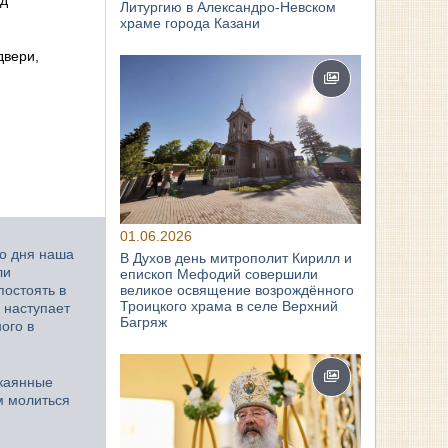
Литургию в Александро-Невском
храме города Казани
двери,
01.06.2026
го дня наша
В Духов день митрополит Кирилл и
ли
епископ Мефодий совершили
великое освящение возрождённого
постоять в
Троицкого храма в селе Верхний
 наступает
Багряж
ого в
окаянные
м молиться