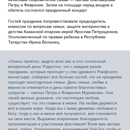
Петру и Февронии. Затем на площади перед входом в
обитель состоялся праздничный концерт.
Гостей праздника поприветствовали председатель
комиссии по вопросам семьи, защите материнства и
детства Казанской епархии иерей Ярослав Петрущенков,
Уполномоченный по правам ребенка в Республике
Татарстан Ирина Волынец.
«Очень приятно, видеть всех вас в этот солнечный
воскресный день! Радостно, что с каждым разом
праздники, которые проходят у стен древнего Раифского
монастыря, собирают всё больше гостей, что на праздники
приходят многодетные семьи. День семьи, любви и
верности отмечается в день памяти благочестивых
супругов — святых Петра и Февронии Муромских. Они
своей жизнью доказали, что настоящая любовь
существует, что это главное в жизни. На любви держится
всё в нашем мире. Когда мы с вами движимы любовью к
Богу, тогда у нас в жизни всё получается, всё становится
на свои места. Выражаю искреннюю благодарность
организаторам и участникам фестиваля! Всем вам желаю
мира, добра, благополучия, вдохновения! Дай Бог, чтобы в