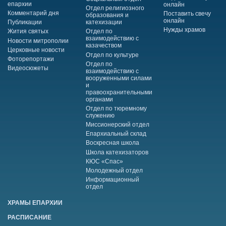
епархии
онлайн
Отдел религиозного
Комментарий дня
Поставить свечу
образования и
онлайн
Публикации
катехизации
Нужды храмов
Жития святых
Отдел по
взаимодействию с
Новости митрополии
казачеством
Церковные новости
Отдел по культуре
Фоторепортажи
Отдел по
Видеосюжеты
взаимодействию с
вооруженными силами
и
правоохранительными
органами
Отдел по тюремному
служению
Миссионерский отдел
Епархиальный склад
Воскресная школа
Школа катехизаторов
КЮС «Спас»
Молодежный отдел
Информационный
отдел
ХРАМЫ ЕПАРХИИ
РАСПИСАНИЕ