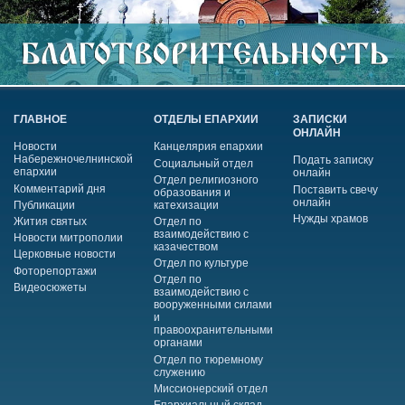
ГЛАВНОЕ
ОТДЕЛЫ ЕПАРХИИ
ЗАПИСКИ
ОНЛАЙН
Новости
Канцелярия епархии
Набережночелнинской
Подать записку
Социальный отдел
епархии
онлайн
Отдел религиозного
Комментарий дня
Поставить свечу
образования и
онлайн
Публикации
катехизации
Нужды храмов
Жития святых
Отдел по
взаимодействию с
Новости митрополии
казачеством
Церковные новости
Отдел по культуре
Фоторепортажи
Отдел по
Видеосюжеты
взаимодействию с
вооруженными силами
и
правоохранительными
органами
Отдел по тюремному
служению
Миссионерский отдел
Епархиальный склад