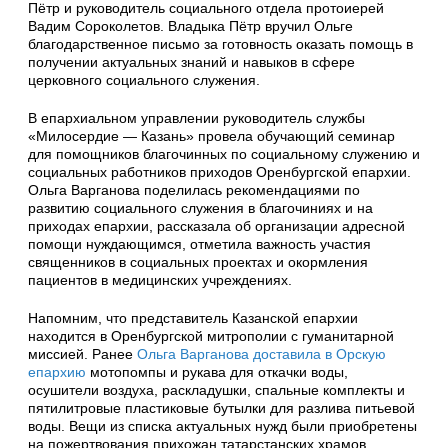
Пётр и руководитель социального отдела протоиерей
Вадим Сороколетов. Владыка Пётр вручил Ольге
благодарственное письмо за готовность оказать помощь в
получении актуальных знаний и навыков в сфере
церковного социального служения.
В епархиальном управлении руководитель службы
«Милосердие — Казань» провела обучающий семинар
для помощников благочинных по социальному служению и
социальных работников приходов Оренбургской епархии.
Ольга Варганова поделилась рекомендациями по
развитию социального служения в благочиниях и на
приходах епархии, рассказала об организации адресной
помощи нуждающимся, отметила важность участия
священников в социальных проектах и окормления
пациентов в медицинских учреждениях.
Напомним, что представитель Казанской епархии
находится в Оренбургской митрополии с гуманитарной
миссией. Ранее
Ольга Варганова доставила в Орскую
епархию
мотопомпы и рукава для откачки воды,
осушители воздуха, раскладушки, спальные комплекты и
пятилитровые пластиковые бутылки для разлива питьевой
воды. Вещи из списка актуальных нужд были приобретены
на пожертвования прихожан татарстанских храмов.