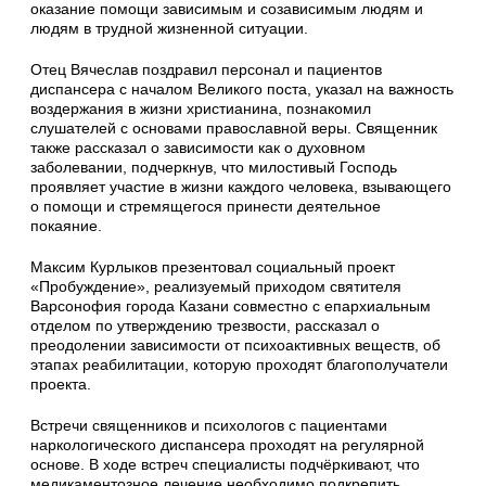
оказание помощи зависимым и созависимым людям и
людям в трудной жизненной ситуации.
Отец Вячеслав поздравил персонал и пациентов
диспансера с началом Великого поста, указал на важность
воздержания в жизни христианина, познакомил
слушателей с основами православной веры. Священник
также рассказал о зависимости как о духовном
заболевании, подчеркнув, что милостивый Господь
проявляет участие в жизни каждого человека, взывающего
о помощи и стремящегося принести деятельное
покаяние.
Максим Курлыков презентовал социальный проект
«Пробуждение», реализуемый приходом святителя
Варсонофия города Казани совместно с епархиальным
отделом по утверждению трезвости, рассказал о
преодолении зависимости от психоактивных веществ, об
этапах реабилитации, которую проходят благополучатели
проекта.
Встречи священников и психологов с пациентами
наркологического диспансера проходят на регулярной
основе. В ходе встреч специалисты подчёркивают, что
медикаментозное лечение необходимо подкрепить