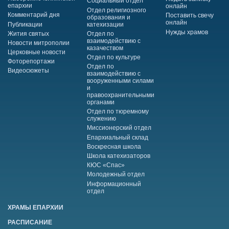
Социальный отдел
епархии
онлайн
Отдел религиозного
Комментарий дня
Поставить свечу
образования и
онлайн
Публикации
катехизации
Нужды храмов
Жития святых
Отдел по
взаимодействию с
Новости митрополии
казачеством
Церковные новости
Отдел по культуре
Фоторепортажи
Отдел по
Видеосюжеты
взаимодействию с
вооруженными силами
и
правоохранительными
органами
Отдел по тюремному
служению
Миссионерский отдел
Епархиальный склад
Воскресная школа
Школа катехизаторов
КЮС «Спас»
Молодежный отдел
Информационный
отдел
ХРАМЫ ЕПАРХИИ
РАСПИСАНИЕ