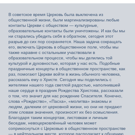
В советское время Церковь была выключена из
общественной жизни, были маргинализированы любые
контакты Церкви с обществом — культурные,
образовательные контакты были уничтожены. И как бы мы
ни старались убедить себя в обратном, сегодня этот
разрыв до сих пор сохраняется. Наша задача сокращать
его, включать Церковь в общественное поле, чтобы мы
также наравне с остальными участвовали в
образовательном процессе, чтобы мы делились той
культурой и духовностью, которая у нас есть. Подобные
праздничные концерты в общественном пространстве, как
раз, помогают Церкви войти в жизнь обычного человека,
рассказать ему о Христе. Сегодня мы поделились с
жителями нашего года светлой радостью, наполнившей
наше сердце в праздник Рождества Христова, рассказали
о том, что значит для нас рождение Спасителя. Конечно,
слова «Рождество», «Пасха», «молитва» знакомы и
людям, далеким от церковной жизни, но они не придают
этим словам значения, произносят их без осмысления.
Благодаря таким концертам, листовкам и личным
беседам, невоцерковлённый человек может
соприкоснуться с Церковью в общественном пространстве
— в нейтральном месте, которое располагает к общению