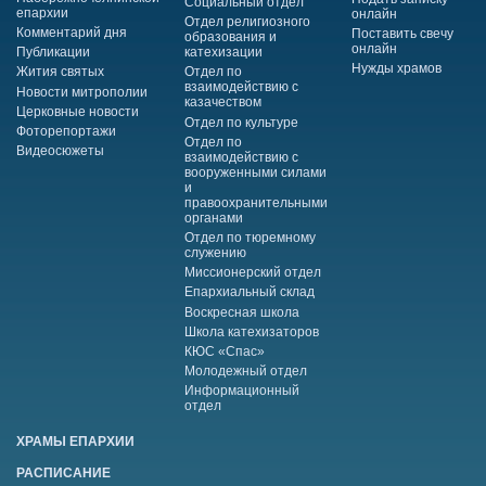
Социальный отдел
епархии
онлайн
Отдел религиозного
Комментарий дня
Поставить свечу
образования и
онлайн
Публикации
катехизации
Нужды храмов
Жития святых
Отдел по
взаимодействию с
Новости митрополии
казачеством
Церковные новости
Отдел по культуре
Фоторепортажи
Отдел по
Видеосюжеты
взаимодействию с
вооруженными силами
и
правоохранительными
органами
Отдел по тюремному
служению
Миссионерский отдел
Епархиальный склад
Воскресная школа
Школа катехизаторов
КЮС «Спас»
Молодежный отдел
Информационный
отдел
ХРАМЫ ЕПАРХИИ
РАСПИСАНИЕ