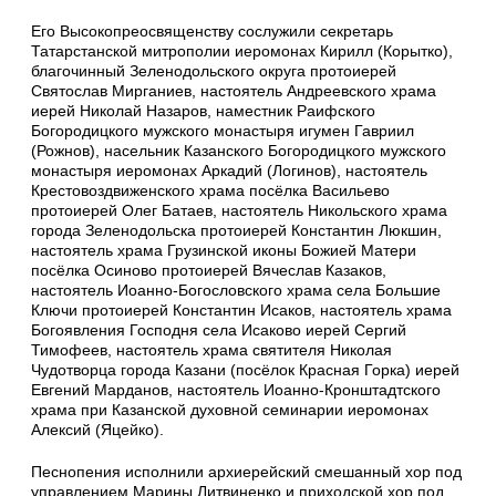
Его Высокопреосвященству сослужили секретарь
Татарстанской митрополии иеромонах Кирилл (Корытко),
благочинный Зеленодольского округа протоиерей
Святослав Мирганиев, настоятель Андреевского храма
иерей Николай Назаров, наместник Раифского
Богородицкого мужского монастыря игумен Гавриил
(Рожнов), насельник Казанского Богородицкого мужского
монастыря иеромонах Аркадий (Логинов), настоятель
Крестовоздвиженского храма посёлка Васильево
протоиерей Олег Батаев, настоятель Никольского храма
города Зеленодольска протоиерей Константин Люкшин,
настоятель храма Грузинской иконы Божией Матери
посёлка Осиново протоиерей Вячеслав Казаков,
настоятель Иоанно-Богословского храма села Большие
Ключи протоиерей Константин Исаков, настоятель храма
Богоявления Господня села Исаково иерей Сергий
Тимофеев, настоятель храма святителя Николая
Чудотворца города Казани (посёлок Красная Горка) иерей
Евгений Марданов, настоятель Иоанно-Кронштадтского
храма при Казанской духовной семинарии иеромонах
Алексий (Яцейко).
Песнопения исполнили архиерейский смешанный хор под
управлением Марины Литвиненко и приходской хор под