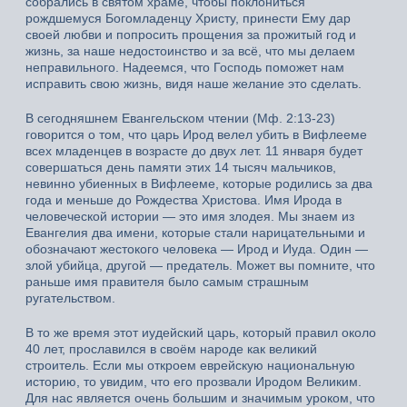
собрались в святом храме, чтобы поклониться
рождшемуся Богомладенцу Христу, принести Ему дар
своей любви и попросить прощения за прожитый год и
жизнь, за наше недостоинство и за всё, что мы делаем
неправильного. Надеемся, что Господь поможет нам
исправить свою жизнь, видя наше желание это сделать.
В сегодняшнем Евангельском чтении (Мф. 2:13-23)
говорится о том, что царь Ирод велел убить в Вифлееме
всех младенцев в возрасте до двух лет. 11 января будет
совершаться день памяти этих 14 тысяч мальчиков,
невинно убиенных в Вифлееме, которые родились за два
года и меньше до Рождества Христова. Имя Ирода в
человеческой истории — это имя злодея. Мы знаем из
Евангелия два имени, которые стали нарицательными и
обозначают жестокого человека — Ирод и Иуда. Один —
злой убийца, другой — предатель. Может вы помните, что
раньше имя правителя было самым страшным
ругательством.
В то же время этот иудейский царь, который правил около
40 лет, прославился в своём народе как великий
строитель. Если мы откроем еврейскую национальную
историю, то увидим, что его прозвали Иродом Великим.
Для нас является очень большим и значимым уроком, что