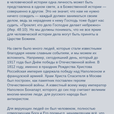
в человеческой истории одна личность может быть
представлена в одном свете, а в Божественной истории —
совершенно в другом. Это не значит, что нам не нужно
ничего созидать — каждый должен заниматься своим
делом, ведь за нерадение к нему Господь тоже будет нас
судить. «Проклят, кто дело Господне делает небрежно»
(Иер. 48:10). Но мы должны понимать, что не все яркие
для человеческой истории дела могут быть приняты в
Царстве Божием.
На свете было много людей, которые стали известными
благодаря неким славным событиям, и мы можем их
вспомнить. Например, сегодняшний день, который до
1917 года был Днём победы в Отечественной войне. В
1812 году, именно в праздник Рождества Христова
Российская империя одержала победу над Наполеоном и
французской армией. Храм Христа Спасителя в Москве
был построен, как памятник поставлен героям
Отечественной войны. А известный всему миру император
Наполеон Бонапарт, которого до сих пор считают великим
многие-многие люди, для русского народа был
антихристом.
Для верующих людей он был человеком, полностью
отвергающим Бога и Его промысл, ненавидящим всё, что