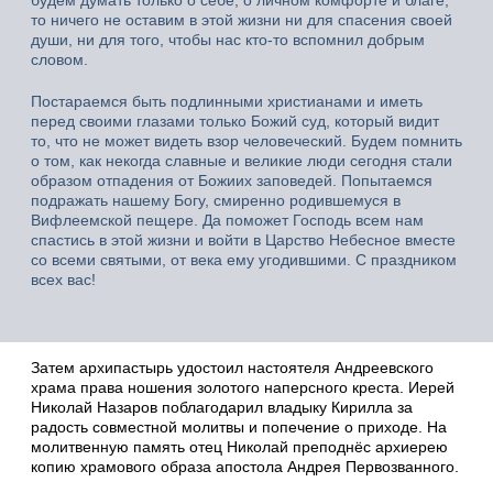
то ничего не оставим в этой жизни ни для спасения своей
души, ни для того, чтобы нас кто-то вспомнил добрым
словом.
Постараемся быть подлинными христианами и иметь
перед своими глазами только Божий суд, который видит
то, что не может видеть взор человеческий. Будем помнить
о том, как некогда славные и великие люди сегодня стали
образом отпадения от Божиих заповедей. Попытаемся
подражать нашему Богу, смиренно родившемуся в
Вифлеемской пещере. Да поможет Господь всем нам
спастись в этой жизни и войти в Царство Небесное вместе
со всеми святыми, от века ему угодившими. С праздником
всех вас!
Затем архипастырь удостоил настоятеля Андреевского
храма права ношения золотого наперсного креста. Иерей
Николай Назаров поблагодарил владыку Кирилла за
радость совместной молитвы и попечение о приходе. На
молитвенную память отец Николай преподнёс архиерею
копию храмового образа апостола Андрея Первозванного.