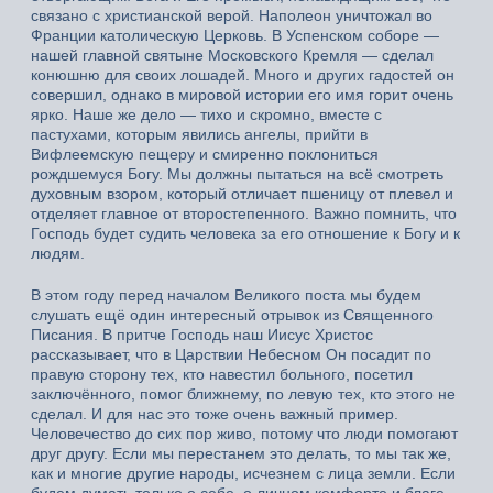
связано с христианской верой. Наполеон уничтожал во
Франции католическую Церковь. В Успенском соборе —
нашей главной святыне Московского Кремля — сделал
конюшню для своих лошадей. Много и других гадостей он
совершил, однако в мировой истории его имя горит очень
ярко. Наше же дело — тихо и скромно, вместе с
пастухами, которым явились ангелы, прийти в
Вифлеемскую пещеру и смиренно поклониться
рождшемуся Богу. Мы должны пытаться на всё смотреть
духовным взором, который отличает пшеницу от плевел и
отделяет главное от второстепенного. Важно помнить, что
Господь будет судить человека за его отношение к Богу и к
людям.
В этом году перед началом Великого поста мы будем
слушать ещё один интересный отрывок из Священного
Писания. В притче Господь наш Иисус Христос
рассказывает, что в Царствии Небесном Он посадит по
правую сторону тех, кто навестил больного, посетил
заключённого, помог ближнему, по левую тех, кто этого не
сделал. И для нас это тоже очень важный пример.
Человечество до сих пор живо, потому что люди помогают
друг другу. Если мы перестанем это делать, то мы так же,
как и многие другие народы, исчезнем с лица земли. Если
будем думать только о себе, о личном комфорте и благе,