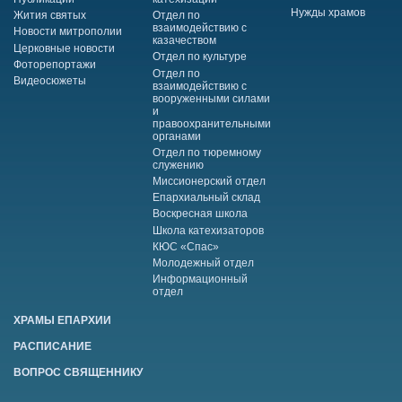
Нужды храмов
Жития святых
Отдел по
взаимодействию с
Новости митрополии
казачеством
Церковные новости
Отдел по культуре
Фоторепортажи
Отдел по
Видеосюжеты
взаимодействию с
вооруженными силами
и
правоохранительными
органами
Отдел по тюремному
служению
Миссионерский отдел
Епархиальный склад
Воскресная школа
Школа катехизаторов
КЮС «Спас»
Молодежный отдел
Информационный
отдел
ХРАМЫ ЕПАРХИИ
РАСПИСАНИЕ
ВОПРОС СВЯЩЕННИКУ