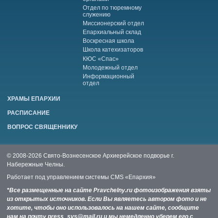
Отдел по тюремному
служению
Миссионерский отдел
Епархиальный склад
Воскресная школа
Школа катехизаторов
КЮС «Спас»
Молодежный отдел
Информационный
отдел
ХРАМЫ ЕПАРХИИ
РАСПИСАНИЕ
ВОПРОС СВЯЩЕННИКУ
© 2008-2026 Свято-Вознесенское Архиерейское подворье г.
Набережные Челны.
Работает под управлением системы
CMS «Епархия»
*Все размещенные на сайте Pravchelny.ru фотоизображения взяты
из открытых источников. Если Вы являетесь автором фото и не
хотите, чтобы оно использовалось на нашем сайте, сообщите
нам на почту press_svs@mail.ru и мы немедленно уберем его с