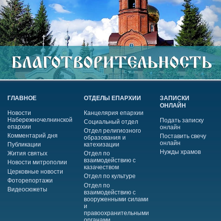
ГЛАВНОЕ
ОТДЕЛЫ ЕПАРХИИ
ЗАПИСКИ
ОНЛАЙН
Новости
Канцелярия епархии
Набережночелнинской
Подать записку
Социальный отдел
епархии
онлайн
Отдел религиозного
Комментарий дня
Поставить свечу
образования и
онлайн
Публикации
катехизации
Нужды храмов
Жития святых
Отдел по
взаимодействию с
Новости митрополии
казачеством
Церковные новости
Отдел по культуре
Фоторепортажи
Отдел по
Видеосюжеты
взаимодействию с
вооруженными силами
и
правоохранительными
органами