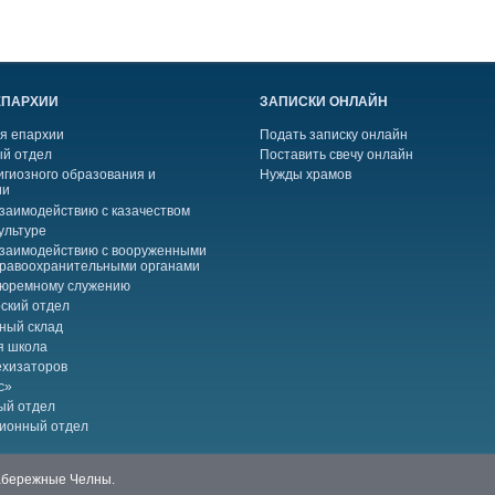
ЕПАРХИИ
ЗАПИСКИ ОНЛАЙН
я епархии
Подать записку онлайн
й отдел
Поставить свечу онлайн
игиозного образования и
Нужды храмов
ии
взаимодействию с казачеством
ультуре
взаимодействию с вооруженными
правоохранительными органами
тюремному служению
ский отдел
ный склад
я школа
ехизаторов
с»
ый отдел
ионный отдел
Набережные Челны.