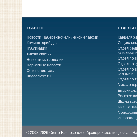
ГЛАВНОЕ
ОТДЕЛЫ 
Новости Набережночелнинской епархии
Канцеляри
Комментарий дня
Социальны
Публикации
Отдел рел
катехизац
Жития святых
Отдел по 
Новости митрополии
Отдел по к
Церковные новости
Отдел по 
Фоторепортажи
силами и 
Видеосюжеты
Отдел по 
Миссионер
Епархиаль
Воскресна
Школа кат
КЮС «Спа
Молодежн
Информац
© 2008-2026 Свято-Вознесенское Архиерейское подворье г. 