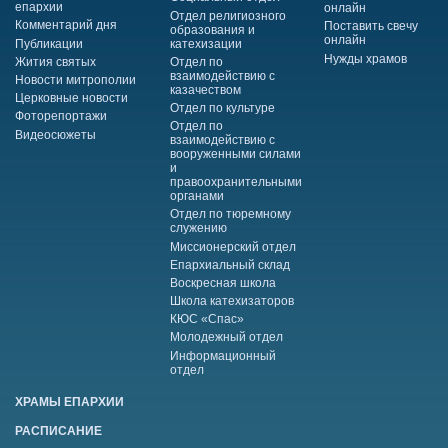
епархии
онлайн
Отдел религиозного
Комментарий дня
Поставить свечу
образования и
онлайн
Публикации
катехизации
Нужды храмов
Жития святых
Отдел по
взаимодействию с
Новости митрополии
казачеством
Церковные новости
Отдел по культуре
Фоторепортажи
Отдел по
Видеосюжеты
взаимодействию с
вооруженными силами
и
правоохранительными
органами
Отдел по тюремному
служению
Миссионерский отдел
Епархиальный склад
Воскресная школа
Школа катехизаторов
КЮС «Спас»
Молодежный отдел
Информационный
отдел
ХРАМЫ ЕПАРХИИ
РАСПИСАНИЕ