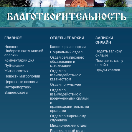
ГЛАВНОЕ
ОТДЕЛЫ ЕПАРХИИ
ЗАПИСКИ
ОНЛАЙН
Новости
Канцелярия епархии
Набережночелнинской
Подать записку
Социальный отдел
епархии
онлайн
Отдел религиозного
Комментарий дня
Поставить свечу
образования и
онлайн
Публикации
катехизации
Нужды храмов
Жития святых
Отдел по
взаимодействию с
Новости митрополии
казачеством
Церковные новости
Отдел по культуре
Фоторепортажи
Отдел по
Видеосюжеты
взаимодействию с
вооруженными силами
и
правоохранительными
органами
Отдел по тюремному
служению
Миссионерский отдел
Епархиальный склад