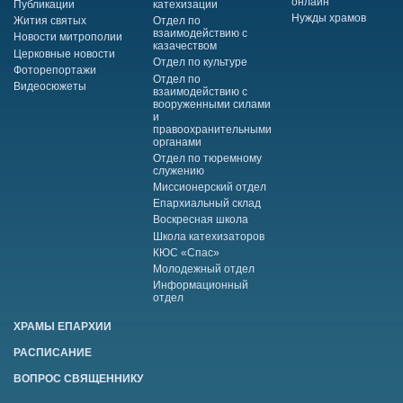
онлайн
Публикации
катехизации
Нужды храмов
Жития святых
Отдел по
взаимодействию с
Новости митрополии
казачеством
Церковные новости
Отдел по культуре
Фоторепортажи
Отдел по
Видеосюжеты
взаимодействию с
вооруженными силами
и
правоохранительными
органами
Отдел по тюремному
служению
Миссионерский отдел
Епархиальный склад
Воскресная школа
Школа катехизаторов
КЮС «Спас»
Молодежный отдел
Информационный
отдел
ХРАМЫ ЕПАРХИИ
РАСПИСАНИЕ
ВОПРОС СВЯЩЕННИКУ