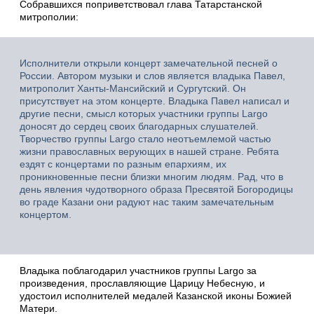
Собравшихся поприветствовал глава Татарстанской
митрополии:
Исполнители открыли концерт замечательной песней о
России. Автором музыки и слов является владыка Павел,
митрополит Ханты-Мансийский и Сургутский. Он
присутствует на этом концерте. Владыка Павел написал и
другие песни, смысл которых участники группы Largo
доносят до сердец своих благодарных слушателей.
Творчество группы Largo стало неотъемлемой частью
жизни православных верующих в нашей стране. Ребята
ездят с концертами по разным епархиям, их
проникновенные песни близки многим людям. Рад, что в
день явления чудотворного образа Пресвятой Богородицы
во граде Казани они радуют нас таким замечательным
концертом.
Владыка поблагодарил участников группы Largo за
произведения, прославляющие Царицу Небесную, и
удостоил исполнителей медалей Казанской иконы Божией
Матери.