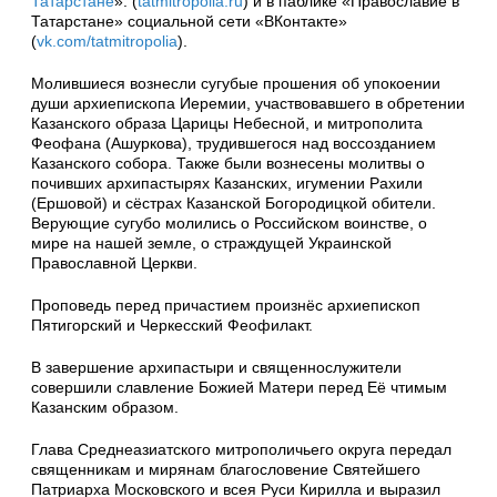
Татарстане
». (
tatmitropolia.ru
) и в паблике «Православие в
Татарстане» социальной сети «ВКонтакте»
(
vk.com/tatmitropolia
).
Молившиеся вознесли сугубые прошения об упокоении
души архиепископа Иеремии, участвовавшего в обретении
Казанского образа Царицы Небесной, и митрополита
Феофана (Ашуркова), трудившегося над воссозданием
Казанского собора. Также были вознесены молитвы о
почивших архипастырях Казанских, игумении Рахили
(Ершовой) и сёстрах Казанской Богородицкой обители.
Верующие сугубо молились о Российском воинстве, о
мире на нашей земле, о страждущей Украинской
Православной Церкви.
Проповедь перед причастием произнёс архиепископ
Пятигорский и Черкесский Феофилакт.
В завершение архипастыри и священнослужители
совершили славление Божией Матери перед Её чтимым
Казанским образом.
Глава Среднеазиатского митрополичьего округа передал
священникам и мирянам благословение Святейшего
Патриарха Московского и всея Руси Кирилла и выразил