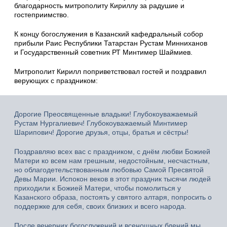
благодарность митрополиту Кириллу за радушие и
гостеприимство.
К концу богослужения в Казанский кафедральный собор
прибыли Раис Республики Татарстан Рустам Минниханов
и Государственный советник РТ Минтимер Шаймиев.
Митрополит Кирилл поприветствовал гостей и поздравил
верующих с праздником:
Дорогие Преосвященные владыки! Глубокоуважаемый
Рустам Нургалиевич! Глубокоуважаемый Минтимер
Шарипович! Дорогие друзья, отцы, братья и сёстры!
Поздравляю всех вас с праздником, с днём любви Божией
Матери ко всем нам грешным, недостойным, несчастным,
но облагодетельствованным любовью Самой Пресвятой
Девы Марии. Испокон веков в этот праздник тысячи людей
приходили к Божией Матери, чтобы помолиться у
Казанского образа, постоять у святого алтаря, попросить о
поддержке для себя, своих близких и всего народа.
После вечерних богослужений и всенощных бдений мы