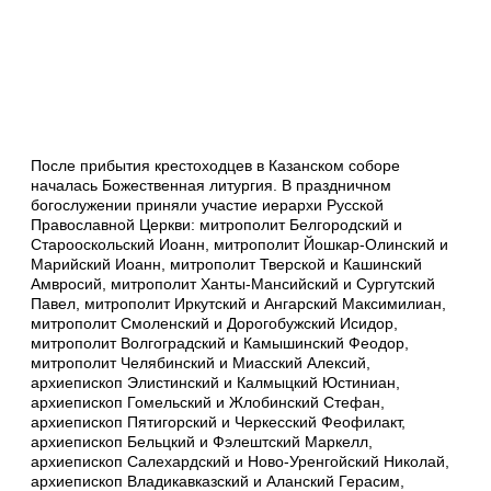
После прибытия крестоходцев в Казанском соборе
началась Божественная литургия. В праздничном
богослужении приняли участие иерархи Русской
Православной Церкви: митрополит Белгородский и
Старооскольский Иоанн, митрополит Йошкар-Олинский и
Марийский Иоанн, митрополит Тверской и Кашинский
Амвросий, митрополит Ханты-Мансийский и Сургутский
Павел, митрополит Иркутский и Ангарский Максимилиан,
митрополит Смоленский и Дорогобужский Исидор,
митрополит Волгоградский и Камышинский Феодор,
митрополит Челябинский и Миасский Алексий,
архиепископ Элистинский и Калмыцкий Юстиниан,
архиепископ Гомельский и Жлобинский Стефан,
архиепископ Пятигорский и Черкесский Феофилакт,
архиепископ Бельцкий и Фэлештский Маркелл,
архиепископ Салехардский и Ново-Уренгойский Николай,
архиепископ Владикавказский и Аланский Герасим,