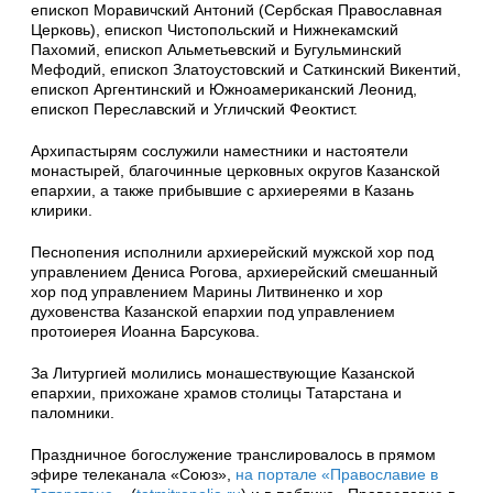
епископ Моравичский Антоний (Сербская Православная
Церковь), епископ Чистопольский и Нижнекамский
Пахомий, епископ Альметьевский и Бугульминский
Мефодий, епископ Златоустовский и Саткинский Викентий,
епископ Аргентинский и Южноамериканский Леонид,
епископ Переславский и Угличский Феоктист.
Архипастырям сослужили наместники и настоятели
монастырей, благочинные церковных округов Казанской
епархии, а также прибывшие с архиереями в Казань
клирики.
Песнопения исполнили архиерейский мужской хор под
управлением Дениса Рогова, архиерейский смешанный
хор под управлением Марины Литвиненко и хор
духовенства Казанской епархии под управлением
протоиерея Иоанна Барсукова.
За Литургией молились монашествующие Казанской
епархии, прихожане храмов столицы Татарстана и
паломники.
Праздничное богослужение транслировалось в прямом
эфире телеканала «Союз»,
на портале «Православие в