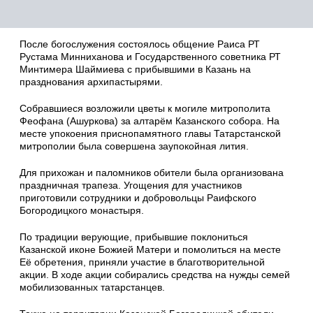
После богослужения состоялось общение Раиса РТ
Рустама Минниханова и Государственного советника РТ
Минтимера Шаймиева с прибывшими в Казань на
празднования архипастырями.
Собравшиеся возложили цветы к могиле митрополита
Феофана (Ашуркова) за алтарём Казанского собора. На
месте упокоения приснопамятного главы Татарстанской
митрополии была совершена заупокойная лития.
Для прихожан и паломников обители была организована
праздничная трапеза. Угощения для участников
приготовили сотрудники и добровольцы Раифского
Богородицкого монастыря.
По традиции верующие, прибывшие поклониться
Казанской иконе Божией Матери и помолиться на месте
Её обретения, приняли участие в благотворительной
акции. В ходе акции собирались средства на нужды семей
мобилизованных татарстанцев.