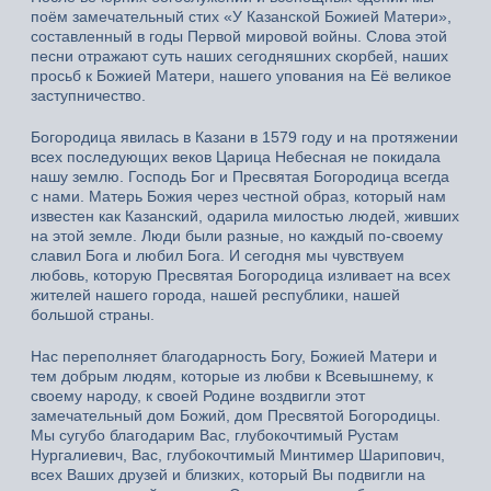
поём замечательный стих «У Казанской Божией Матери»,
составленный в годы Первой мировой войны. Слова этой
песни отражают суть наших сегодняшних скорбей, наших
просьб к Божией Матери, нашего упования на Её великое
заступничество.
Богородица явилась в Казани в 1579 году и на протяжении
всех последующих веков Царица Небесная не покидала
нашу землю. Господь Бог и Пресвятая Богородица всегда
с нами. Матерь Божия через честной образ, который нам
известен как Казанский, одарила милостью людей, живших
на этой земле. Люди были разные, но каждый по-своему
славил Бога и любил Бога. И сегодня мы чувствуем
любовь, которую Пресвятая Богородица изливает на всех
жителей нашего города, нашей республики, нашей
большой страны.
Нас переполняет благодарность Богу, Божией Матери и
тем добрым людям, которые из любви к Всевышнему, к
своему народу, к своей Родине воздвигли этот
замечательный дом Божий, дом Пресвятой Богородицы.
Мы сугубо благодарим Вас, глубокочтимый Рустам
Нургалиевич, Вас, глубокочтимый Минтимер Шарипович,
всех Ваших друзей и близких, который Вы подвигли на