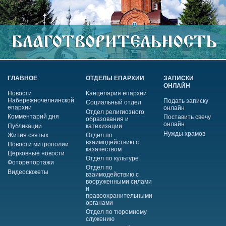
ГЛАВНОЕ
ОТДЕЛЫ ЕПАРХИИ
ЗАПИСКИ
ОНЛАЙН
Новости
Канцелярия епархии
Набережночелнинской
Подать записку
Социальный отдел
епархии
онлайн
Отдел религиозного
Комментарий дня
Поставить свечу
образования и
онлайн
Публикации
катехизации
Нужды храмов
Жития святых
Отдел по
взаимодействию с
Новости митрополии
казачеством
Церковные новости
Отдел по культуре
Фоторепортажи
Отдел по
Видеосюжеты
взаимодействию с
вооруженными силами
и
правоохранительными
органами
Отдел по тюремному
служению