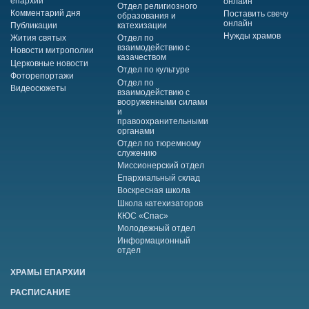
епархии
онлайн
Отдел религиозного
Комментарий дня
Поставить свечу
образования и
онлайн
Публикации
катехизации
Нужды храмов
Жития святых
Отдел по
взаимодействию с
Новости митрополии
казачеством
Церковные новости
Отдел по культуре
Фоторепортажи
Отдел по
Видеосюжеты
взаимодействию с
вооруженными силами
и
правоохранительными
органами
Отдел по тюремному
служению
Миссионерский отдел
Епархиальный склад
Воскресная школа
Школа катехизаторов
КЮС «Спас»
Молодежный отдел
Информационный
отдел
ХРАМЫ ЕПАРХИИ
РАСПИСАНИЕ