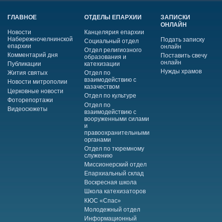
ГЛАВНОЕ
ОТДЕЛЫ ЕПАРХИИ
ЗАПИСКИ
ОНЛАЙН
Новости
Канцелярия епархии
Набережночелнинской
Подать записку
Социальный отдел
епархии
онлайн
Отдел религиозного
Комментарий дня
Поставить свечу
образования и
онлайн
Публикации
катехизации
Нужды храмов
Жития святых
Отдел по
взаимодействию с
Новости митрополии
казачеством
Церковные новости
Отдел по культуре
Фоторепортажи
Отдел по
Видеосюжеты
взаимодействию с
вооруженными силами
и
правоохранительными
органами
Отдел по тюремному
служению
Миссионерский отдел
Епархиальный склад
Воскресная школа
Школа катехизаторов
КЮС «Спас»
Молодежный отдел
Информационный