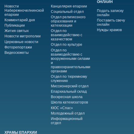
ОНЛАЙН
Новости
Канцелярия епархии
Набережночелнинской
Подать записку
Социальный отдел
епархии
онлайн
Отдел религиозного
Комментарий дня
Поставить свечу
образования и
онлайн
Публикации
катехизации
Нужды храмов
Жития святых
Отдел по
взаимодействию с
Новости митрополии
казачеством
Церковные новости
Отдел по культуре
Фоторепортажи
Отдел по
Видеосюжеты
взаимодействию с
вооруженными силами
и
правоохранительными
органами
Отдел по тюремному
служению
Миссионерский отдел
Епархиальный склад
Воскресная школа
Школа катехизаторов
КЮС «Спас»
Молодежный отдел
Информационный
отдел
ХРАМЫ ЕПАРХИИ