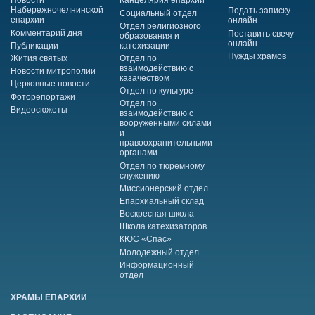
Новости
Канцелярия епархии
Набережночелнинской
Подать записку
Социальный отдел
епархии
онлайн
Отдел религиозного
Комментарий дня
Поставить свечу
образования и
онлайн
Публикации
катехизации
Нужды храмов
Жития святых
Отдел по
взаимодействию с
Новости митрополии
казачеством
Церковные новости
Отдел по культуре
Фоторепортажи
Отдел по
Видеосюжеты
взаимодействию с
вооруженными силами
и
правоохранительными
органами
Отдел по тюремному
служению
Миссионерский отдел
Епархиальный склад
Воскресная школа
Школа катехизаторов
КЮС «Спас»
Молодежный отдел
Информационный
отдел
ХРАМЫ ЕПАРХИИ