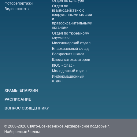
Отдел по культуре
Фоторепортажи
Отдел по
Видеосюжеты
взаимодействию с
вооруженными силами
и
правоохранительными
органами
Отдел по тюремному
служению
Миссионерский отдел
Епархиальный склад
Воскресная школа
Школа катехизаторов
КЮС «Спас»
Молодежный отдел
Информационный
отдел
ХРАМЫ ЕПАРХИИ
РАСПИСАНИЕ
ВОПРОС СВЯЩЕННИКУ
© 2008-2026 Свято-Вознесенское Архиерейское подворье г.
Набережные Челны.