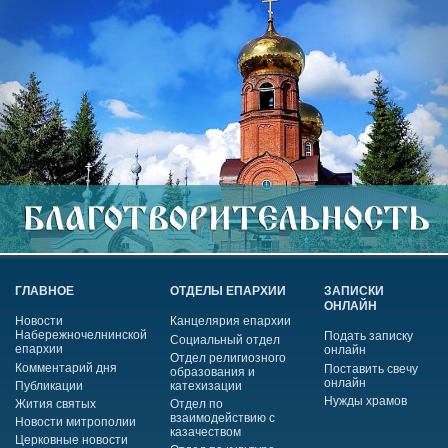
ГЛАВНОЕ
ОТДЕЛЫ ЕПАРХИИ
ЗАПИСКИ
ОНЛАЙН
Новости
Канцелярия епархии
Набережночелнинской
Подать записку
Социальный отдел
епархии
онлайн
Отдел религиозного
Комментарий дня
Поставить свечу
образования и
онлайн
Публикации
катехизации
Нужды храмов
Жития святых
Отдел по
взаимодействию с
Новости митрополии
казачеством
Церковные новости