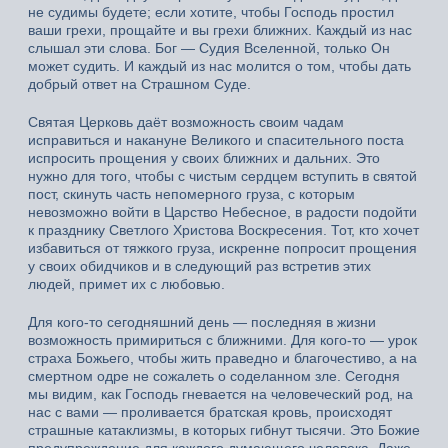
не судимы будете; если хотите, чтобы Господь простил
ваши грехи, прощайте и вы грехи ближних. Каждый из нас
слышал эти слова. Бог — Судия Вселенной, только Он
может судить. И каждый из нас молится о том, чтобы дать
добрый ответ на Страшном Суде.
Святая Церковь даёт возможность своим чадам
исправиться и накануне Великого и спасительного поста
испросить прощения у своих ближних и дальних. Это
нужно для того, чтобы с чистым сердцем вступить в святой
пост, скинуть часть непомерного груза, с которым
невозможно войти в Царство Небесное, в радости подойти
к празднику Светлого Христова Воскресения. Тот, кто хочет
избавиться от тяжкого груза, искренне попросит прощения
у своих обидчиков и в следующий раз встретив этих
людей, примет их с любовью.
Для кого-то сегодняшний день — последняя в жизни
возможность примириться с ближними. Для кого-то — урок
страха Божьего, чтобы жить праведно и благочестиво, а на
смертном одре не сожалеть о соделанном зле. Сегодня
мы видим, как Господь гневается на человеческий род, на
нас с вами — проливается братская кровь, происходят
страшные катаклизмы, в которых гибнут тысячи. Это Божие