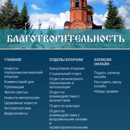
ГЛАВНОЕ
ОТДЕЛЫ ЕПАРХИИ
ЗАПИСКИ
ОНЛАЙН
Новости
Канцелярия епархии
Набережночелнинской
Подать записку
Социальный отдел
епархии
онлайн
Отдел религиозного
Комментарий дня
Поставить свечу
образования и
онлайн
Публикации
катехизации
Нужды храмов
Жития святых
Отдел по
взаимодействию с
Новости митрополии
казачеством
Церковные новости
Отдел по культуре
Фоторепортажи
Отдел по
Видеосюжеты
взаимодействию с
вооруженными силами
и
правоохранительными