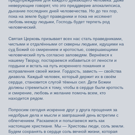
предупреждение для каждого думающего человека. Даже
неверующие говорят, что это преддверие апокалипсиса,
дыхание последних дней человечества. Но до тех пор,
пока на земле будут праведники и пока не иссякнет
любовь между людьми, Господь будет терпеть род
человеческий.
Святая Церковь призывает всех нас стать праведниками,
чистыми и отдалёнными от скверны людьми, идущими на
суд Божий со смирением и кротостью, совершающими
человеческий путь согласно заповедям. Вернёмся к
нашему Творцу, постараемся избавиться от лености и
гордыни и встать на путь искреннего покаяния и
исправления своей жизни. Гордость, зависть — свойства
диавола. Каждый человек, который держит их в своём
сердце, становится слугой тёмных сил. Дети Божии
должны стремиться к тому, чтобы в сердце были кротость
и смирение, любовь и желание помочь всем, кто
находится рядом.
Попросим сегодня искренне друг у друга прощения за
недобрые дела и мысли и завтрашний день встретим с
облегчением. Раскаемся и попытаемся жить как
настоящие христиане. Мы — Христовы люди, соль земли.
Будем сохранять в сердце соль вечной жизни, которая