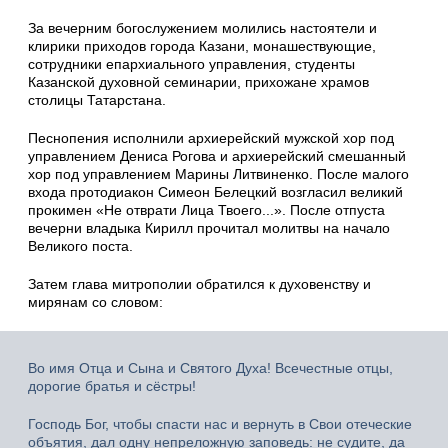
За вечерним богослужением молились настоятели и
клирики приходов города Казани, монашествующие,
сотрудники епархиального управления, студенты
Казанской духовной семинарии, прихожане храмов
столицы Татарстана.
Песнопения исполнили архиерейский мужской хор под
управлением Дениса Рогова и архиерейский смешанный
хор под управлением Марины Литвиненко. После малого
входа протодиакон Симеон Белецкий возгласил великий
прокимен «Не отврати Лица Твоего...». После отпуста
вечерни владыка Кирилл прочитал молитвы на начало
Великого поста.
Затем глава митрополии обратился к духовенству и
мирянам со словом:
Во имя Отца и Сына и Святого Духа! Всечестные отцы,
дорогие братья и сёстры!
Господь Бог, чтобы спасти нас и вернуть в Свои отеческие
объятия, дал одну непреложную заповедь: не судите, да