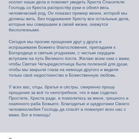
осолит наши дела и поможет увидеть Христа Спасителя.
Господь со Креста распростёр руки и обнял весь
человеческий род, Он показал пример жизни, которой мы
должны жить. Без подражания Христу все остальные дела,
которые мы совершаем в своей жизни, окажутся
бесполезными.
Сегодня мы просим прощения друг у друга и
испрашиваем Божиего благословения, припадаем к
Богородице и святым угодникам, с чистым сердцем
вступаем на путь Великого поста. Желаю всем нам с вами,
чтобы Святая Четыредесятница была полезной для души,
чтобы мы закрыли глаза на немощи другого и видели
только своё недостоинство и Божественную любовь.
У всех вас, отцы, братья и сёстры, смиренно прошу
прощения за всё то непотребное, что я вам соделал.
Простите, Христа ради, и помолитесь за меня, грешного и
окаянного раба Божьего. Благодатью и щедротами Своего
человеколюбия Господь да спасёт и помилует всех нас с
вами. Бог в помощь!