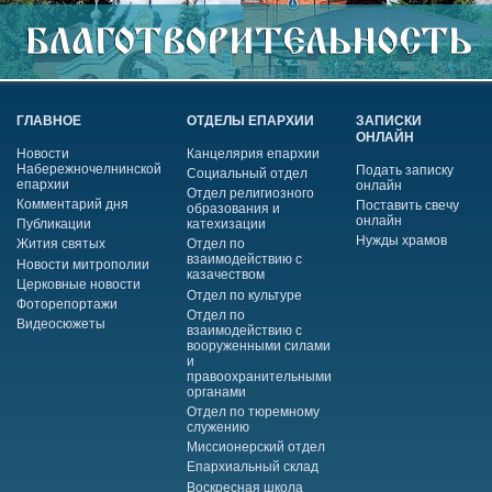
ГЛАВНОЕ
ОТДЕЛЫ ЕПАРХИИ
ЗАПИСКИ
ОНЛАЙН
Новости
Канцелярия епархии
Набережночелнинской
Подать записку
Социальный отдел
епархии
онлайн
Отдел религиозного
Комментарий дня
Поставить свечу
образования и
онлайн
Публикации
катехизации
Нужды храмов
Жития святых
Отдел по
взаимодействию с
Новости митрополии
казачеством
Церковные новости
Отдел по культуре
Фоторепортажи
Отдел по
Видеосюжеты
взаимодействию с
вооруженными силами
и
правоохранительными
органами
Отдел по тюремному
служению
Миссионерский отдел
Епархиальный склад
Воскресная школа