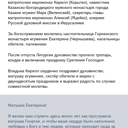
митрополии иеромонах Кирилл (Корытко), наместник
Казанско-Богородицкого мужского монастыря города
Казани игумен Марк (Виленский), секретарь главы
митрополии иеромонах Алексий (Яцейко), клирики
Русской духовной миссии в Иерусалиме.
За богослужением молились настоятельница Горненского
монастыря игумения Екатерина (Чернышева), насельницы
обители, паломники.
После отпуста Литургии духовенство пропело тропарь,
кондак и величание празднику Сретения Господня.
Владыка Кирилл сердечно поздравил духовенство,
матушку игумению, сестёр обители и мирян с
двунадесятым праздником и выразил радость по случаю
совместной молитвы.
Матушка Екатерина!
Я желаю вам служить здесь много лет, как прослужила
матушка Георгия, и чтобы ваше сердце было наполнено
любовью к Богу и тем людям, которые приходят сюда за