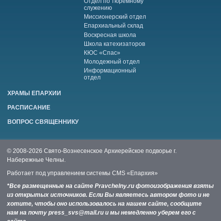
Отдел по тюремному
служению
Миссионерский отдел
Епархиальный склад
Воскресная школа
Школа катехизаторов
КЮС «Спас»
Молодежный отдел
Информационный
отдел
ХРАМЫ ЕПАРХИИ
РАСПИСАНИЕ
ВОПРОС СВЯЩЕННИКУ
© 2008-2026 Свято-Вознесенское Архиерейское подворье г.
Набережные Челны.
Работает под управлением системы
CMS «Епархия»
*Все размещенные на сайте Pravchelny.ru фотоизображения взяты
из открытых источников. Если Вы являетесь автором фото и не
хотите, чтобы оно использовалось на нашем сайте, сообщите
нам на почту press_svs@mail.ru и мы немедленно уберем его с