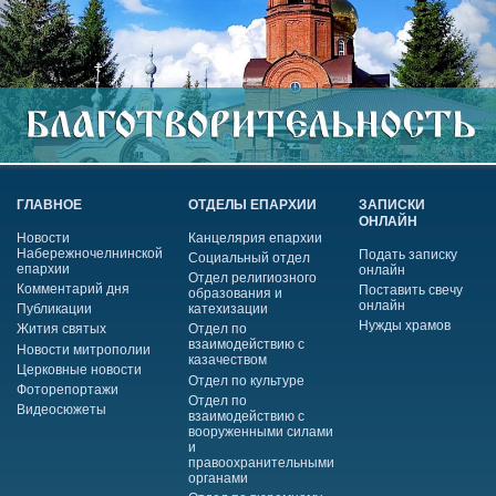
ГЛАВНОЕ
ОТДЕЛЫ ЕПАРХИИ
ЗАПИСКИ
ОНЛАЙН
Новости
Канцелярия епархии
Набережночелнинской
Подать записку
Социальный отдел
епархии
онлайн
Отдел религиозного
Комментарий дня
Поставить свечу
образования и
онлайн
Публикации
катехизации
Нужды храмов
Жития святых
Отдел по
взаимодействию с
Новости митрополии
казачеством
Церковные новости
Отдел по культуре
Фоторепортажи
Отдел по
Видеосюжеты
взаимодействию с
вооруженными силами
и
правоохранительными
органами