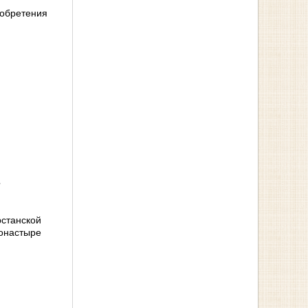
 обретения
а
рстанской
онастыре