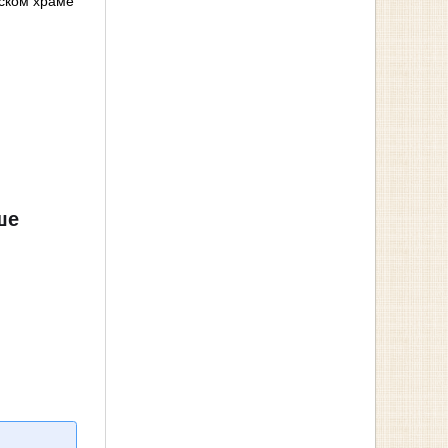
ском храме
ше