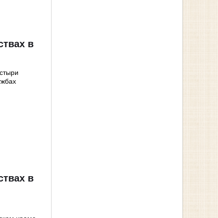
ствах в
астыри
ужбах
ствах в