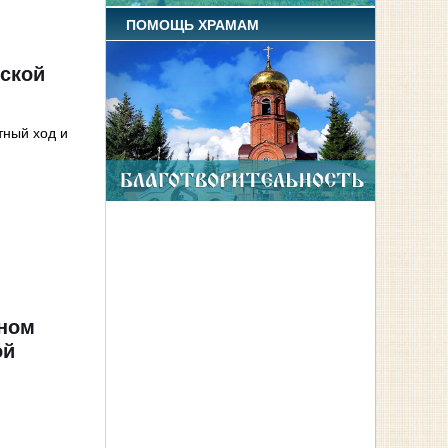
ПОМОЩЬ ХРАМАМ
нской
ный ход и
рном
ой