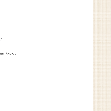
е
лит Кирилл