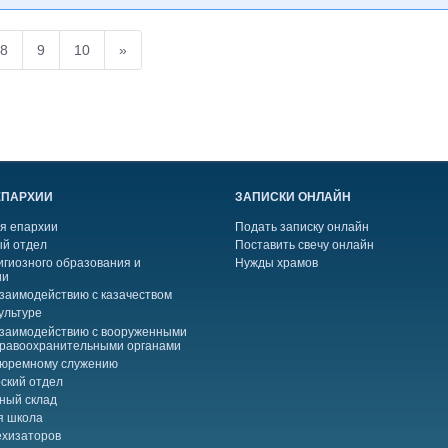
8
9
10
»
ЕПАРХИИ
ЗАПИСКИ ОНЛАЙН
я епархии
Подать записку онлайн
й отдел
Поставить свечу онлайн
игиозного образования и
Нужды храмов
ии
взаимодействию с казачеством
ультуре
взаимодействию с вооруженными
правоохранительными органами
тюремному служению
ский отдел
ный склад
я школа
ехизаторов