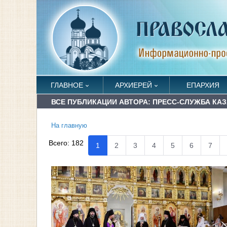
ГЛАВНОЕ
АРХИЕРЕЙ
ЕПАРХИЯ
ВСЕ ПУБЛИКАЦИИ АВТОРА: ПРЕСС-СЛУЖБА КА
На главную
Всего:
182
1
2
3
4
5
6
7