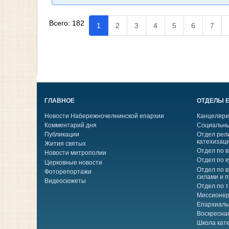
Всего:
182
1
2
3
4
5
6
7
ГЛАВНОЕ
ОТДЕЛЫ 
Новости Набережночелнинской епархии
Канцеляри
Комментарий дня
Социальны
Публикации
Отдел рел
катехизац
Жития святых
Отдел по 
Новости митрополии
Отдел по к
Церковные новости
Отдел по 
Фоторепортажи
силами и 
Видеосюжеты
Отдел по 
Миссионер
Епархиаль
Воскресна
Школа кат