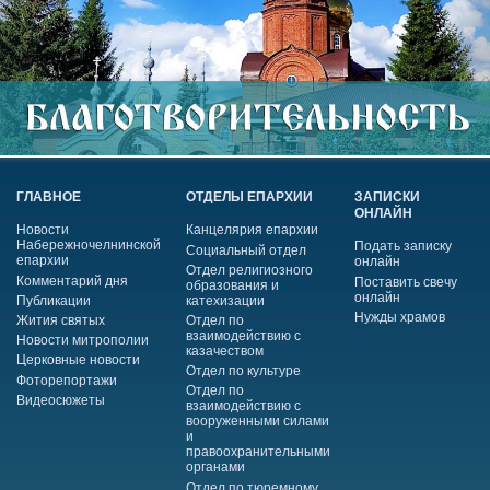
ГЛАВНОЕ
ОТДЕЛЫ ЕПАРХИИ
ЗАПИСКИ
ОНЛАЙН
Новости
Канцелярия епархии
Набережночелнинской
Подать записку
Социальный отдел
епархии
онлайн
Отдел религиозного
Комментарий дня
Поставить свечу
образования и
онлайн
Публикации
катехизации
Нужды храмов
Жития святых
Отдел по
взаимодействию с
Новости митрополии
казачеством
Церковные новости
Отдел по культуре
Фоторепортажи
Отдел по
Видеосюжеты
взаимодействию с
вооруженными силами
и
правоохранительными
органами
Отдел по тюремному