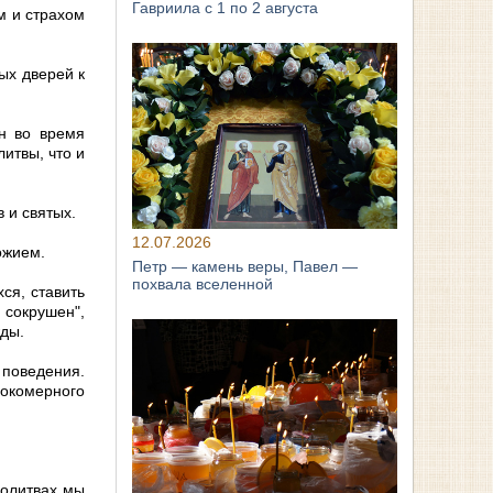
Гавриила с 1 по 2 августа
м и страхом
ых дверей к
н во время
итвы, что и
 и святых.
12.07.2026
ожием.
Петр — камень веры, Павел —
похвала вселенной
ся, ставить
 сокрушен",
жды.
поведения.
окомерного
молитвах мы