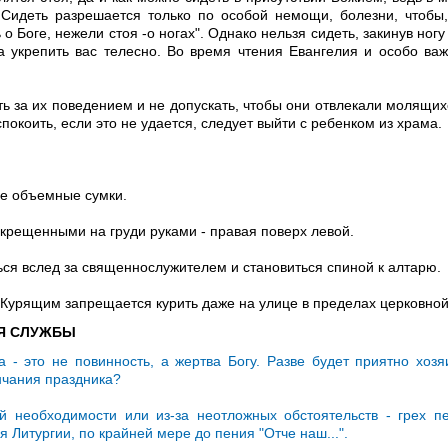
Сидеть разрешается только по особой немощи, болезни, чтобы,
 Боге, нежели стоя -о ногах". Однако нельзя сидеть, закинув ногу
га укрепить вас телесно. Во время чтения Евангелия и особо ва
ь за их поведением и не допускать, чтобы они отвлекали молящих
окоить, если это не удается, следует выйти с ребенком из храма.
не объемные сумки.
крещенными на груди руками - правая поверх левой.
ься вслед за священнослужителем и становиться спиной к алтарю.
 Курящим запрещается курить даже на улице в пределах церковной
ИЯ СЛУЖБЫ
 - это не повинность, а жертва Богу. Разве будет приятно хозя
нчания праздника?
й необходимости или из-за неотложных обстоятельств - грех п
 Литургии, по крайней мере до пения "Отче наш...".