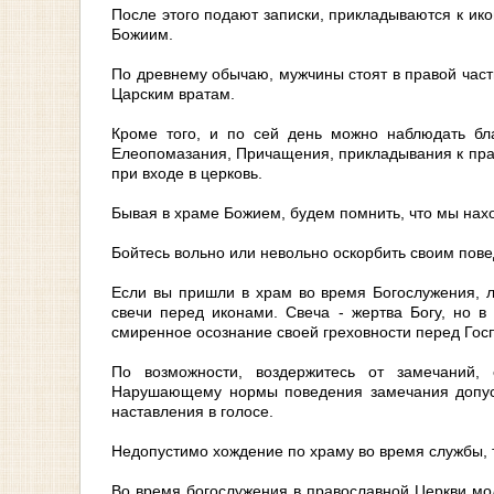
После этого подают записки, прикладываются к ико
Божиим.
По древнему обычаю, мужчины стоят в правой част
Царским вратам.
Кроме того, и по сей день можно наблюдать бл
Елеопомазания, Причащения, прикладывания к празд
при входе в церковь.
Бывая в храме Божием, будем помнить, что мы нахо
Бойтесь вольно или невольно оскорбить своим пов
Если вы пришли в храм во время Богослужения, лу
свечи перед иконами. Свеча - жертва Богу, но в
смиренное осознание своей греховности перед Гос
По возможности, воздержитесь от замечаний, 
Нарушающему нормы поведения замечания допуст
наставления в голосе.
Недопустимо хождение по храму во время службы, 
Во время богослужения в православной Церкви мол