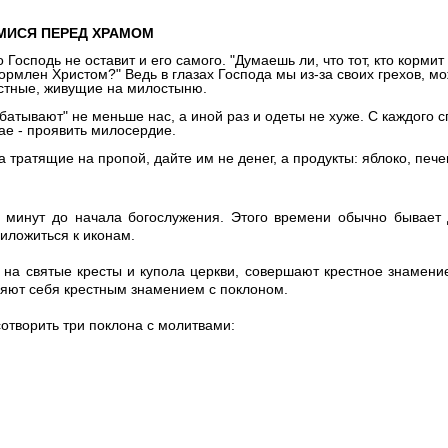
МИСЯ ПЕРЕД ХРАМОМ
осподь не оставит и его самого. "Думаешь ли, что тот, кто кормит 
акормлен Христом?" Ведь в глазах Господа мы из-за своих грехов, мо
астные, живущие на милостыню.
батывают" не меньше нас, а иной раз и одеты не хуже. С каждого 
ае - проявить милосердие.
 тратящие на пропой, дайте им не денег, а продукты: яблоко, пече
ь минут до начала богослужения. Этого времени обычно бывает 
риложиться к иконам.
я на святые кресты и купола церкви, совершают крестное знамени
няют себя крестным знамением с поклоном.
сотворить три поклона с молитвами: