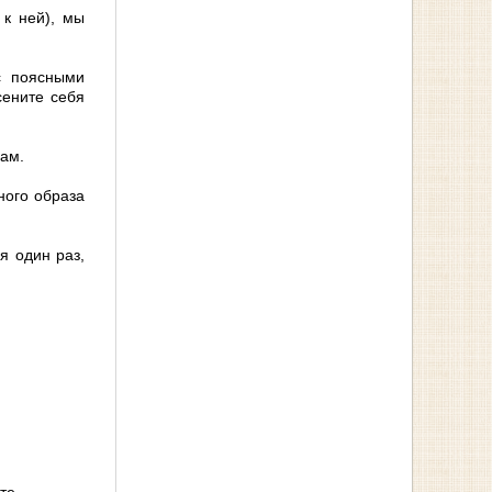
 к ней), мы
с поясными
сените себя
щам.
ного образа
я один раз,