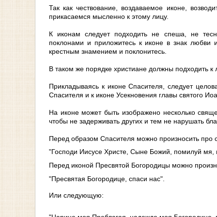
Так как чествование, воздаваемое иконе, возвод
прикасаемся мысленно к этому лицу.
К иконам следует подходить не спеша, не тесн
поклонами и приложитесь к иконе в знак любви и
крестным знамением и поклонитесь.
В таком же порядке христиане должны подходить к
Прикладываясь к иконе Спасителя, следует целова
Спасителя и к иконе Усекновения главы святого Иоа
На иконе может быть изображено несколько свяще
чтобы не задерживать других и тем не нарушать бла
Перед образом Спасителя можно произносить про 
"Господи Иисусе Христе, Сыне Божий, помилуй мя, 
Перед иконой Пресвятой Богородицы можно произно
"Пресвятая Богородице, спаси нас".
Или следующую: