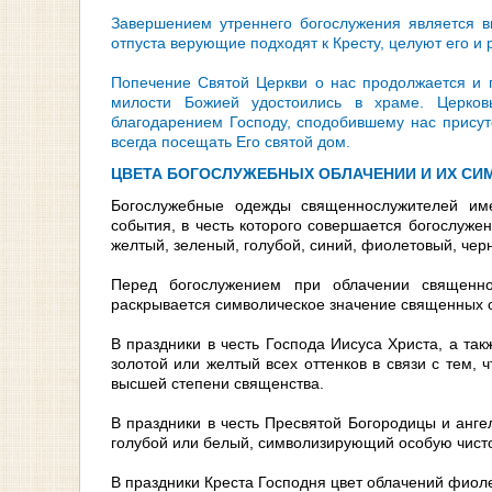
Завершением утреннего богослужения является в
отпуста верующие подходят к Кресту, целуют его и
Попечение Святой Церкви о нас продолжается и п
милости Божией удостоились в храме. Церков
благодарением Господу, сподобившему нас присут
всегда посещать Его святой дом.
ЦВЕТА БОГОСЛУЖЕБНЫХ ОБЛАЧЕНИИ И ИХ СИ
Богослужебные одежды священнослужителей име
события, в честь которого совершается богослуже
желтый, зеленый, голубой, синий, фиолетовый, чер
Перед богослужением при облачении священно
раскрывается символическое значение священных 
В праздники в честь Господа Иисуса Христа, а так
золотой или желтый всех оттенков в связи с тем, 
высшей степени священства.
В праздники в честь Пресвятой Богородицы и ангел
голубой или белый, символизирующий особую чисто
В праздники Креста Господня цвет облачений фиол