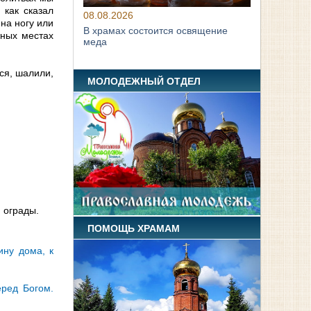
 как сказал
08.08.2026
 на ногу или
В храмах состоится освящение
жных местах
меда
ся, шалили,
МОЛОДЕЖНЫЙ ОТДЕЛ
 ограды.
ПОМОЩЬ ХРАМАМ
ину дома, к
еред Богом.