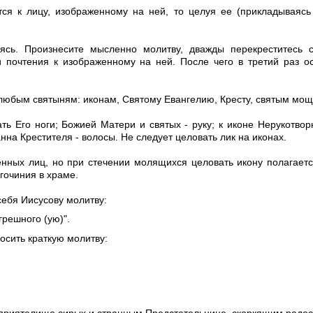
ится к лицу, изображенному на ней, то целуя ее (прикладываясь
ясь. Произнесите мысленно молитву, дважды перекреститесь 
 почтения к изображенному на ней. После чего в третий раз о
 любым святыням: иконам, Святому Евангелию, Кресту, святым мо
ть Его ноги; Божией Матери и святых - руку; к иконе Нерукотвор
нна Крестителя - волосы. Не следует целовать лик на иконах.
нных лиц, но при стечении молящихся целовать икону полагаетс
гочиния в храме.
себя Иисусову молитву:
грешного (ую)".
сить краткую молитву: