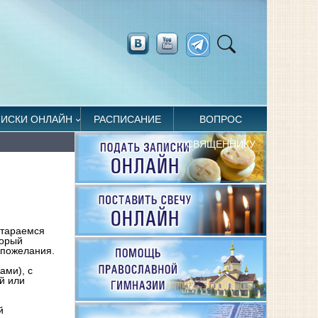
ПИСКИ ОНЛАЙН
РАСПИСАНИЕ
ВОПРОС
СВЯЩЕННИКУ
 стараемся
торый
 пожелания.
ами), с
й или
й