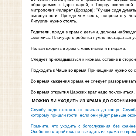
обращаемся к Царю царей, к Творцу вселенной. 
митрополит Филарет (Дроздов): "Лучше сидя думать о
вытянув ноги. Прежде чем сесть, попросите у Бо
Литургии нужно стоять.
Родители, придя в храм с детьми, должны наблюдат
смеялись. Плачущего ребенка нужно постараться усп
Нельзя входить в храм с животными и птицами.
Следует прикладываться к иконам, оставив в сторо
Подходить к Чаше во время Причащения нужно со с
Во время каждения храма не следует разворачиват
Во время открытия Царских врат надо поклониться.
МОЖНО ЛИ УХОДИТЬ ИЗ ХРАМА ДО ОКОНЧАН
Службу надо отстоять от начала до конца. Служба
которому пришли гости, если они уйдут раньше око
Помните, что уходить с богослужения без крайне
Особенно старайтесь не выходить из храма во время