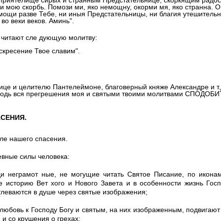
 приятелище сирых и странным Предстательнице, скоркящим радос
 мою скорбь. Помози ми, яко немощну, окорми мя, яко странна. 
омощи разве Тебе, ни иныя Предстательницы, ни благия утешитель
во веки веков. Аминь".
читают сле дующую молитву:
скресение Твое славим".
це и целителю Пантелеймоне, благоверный княже Александре и т.
сподь вся прегрешения моя и святыми твоими молитвами СПОДОБИ
АСЕНИЯ.
ле нашего спасения.
евные силы человека:
ди неграмот ные, не могущие читать Святое Писание, по икон
е историю Вет хого и Нового Завета и в особенности жизнь Гос
тлеваются в душе через святые изображения;
любовь к Господу Богу и святым, на них изображенным, подвигают 
и со крушения о грехах;