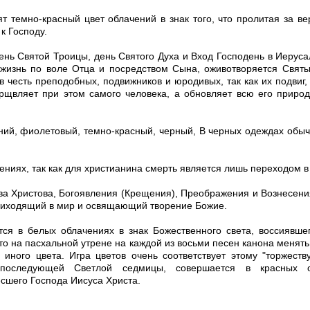
т темно-красный цвет облачений в знак того, что пролитая за ве
к Господу.
ень Святой Троицы, день Святого Духа и Вход Господень в Иерусал
 жизнь по воле Отца и посредством Сына, оживотворяется Свят
 честь преподобных, подвижников и юродивых, так как их подвиг
ерщвляет при этом самого человека, а обновляет всю его природ
ний, фиолетовый, темно-красный, черный, В черных одеждах обыч
ениях, так как для христианина смерть является лишь переходом в
ва Христова, Богоявления (Крещения), Преображения и Вознесени
приходящий в мир и освящающий творение Божие.
тся в белых облачениях в знак Божественного света, воссиявше
о на пасхальной утрене на каждой из восьми песен канона менять
иного цвета. Игра цветов очень соответствует этому "торжеству
 последующей Светлой седмицы, совершается в красных о
сшего Господа Иисуса Христа.