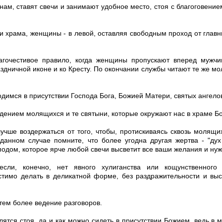
нам, ставят свечи и занимают удобное место, стоя с благоговение
и храма, женщины - в левой, оставляя свободным проход от главн
агочестивое правило, когда женщины пропускают вперед мужчи
ничной иконе и ко Кресту. По окончании службы читают те же мол
димся в присутствии Господа Бога, Божией Матери, святых ангелов
едением молящихся и те святыни, которые окружают нас в храме Б
чше воздержаться от того, чтобы, протискиваясь сквозь молящих
 данном случае помните, что более угодна другая жертва - "дух
подом, которое ярче любой свечи высветит все ваши желания и ну
если, конечно, нет явного хулиганства или кощунственного 
имо делать в деликатной форме, без раздражительности и выс
тем более ведение разговоров.
ятся стоя, да и как можно сидеть в присутствии Божием, ведь в 