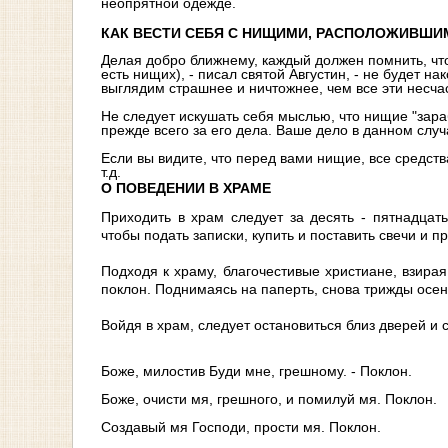
неопрятной одежде.
КАК ВЕСТИ СЕБЯ С НИЩИМИ, РАСПОЛОЖИВШИ
Делая добро ближнему, каждый должен помнить, что Г
есть нищих), - писал святой Августин, - не будет н
выглядим страшнее и ничтожнее, чем все эти несч
Не следует искушать себя мыслью, что нищие "зара
прежде всего за его дела. Ваше дело в данном случ
Если вы видите, что перед вами нищие, все средства
т.д.
О ПОВЕДЕНИИ В ХРАМЕ
Приходить в храм следует за десять - пятнадцат
чтобы подать записки, купить и поставить свечи и п
Подходя к храму, благочестивые христиане, взира
поклон. Поднимаясь на паперть, снова трижды осе
Войдя в храм, следует остановиться близ дверей и 
Боже, милостив Буди мне, грешному. - Поклон.
Боже, очисти мя, грешного, и помилуй мя. Поклон.
Создавый мя Господи, прости мя. Поклон.