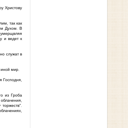
ру Христову
им, так как
ым Духом. В
, умерщвляя
у и ведет к
но служат в
 иной мир.
я Господня,
го из Гроба
 облачения,
 торжеств".
блачениях,