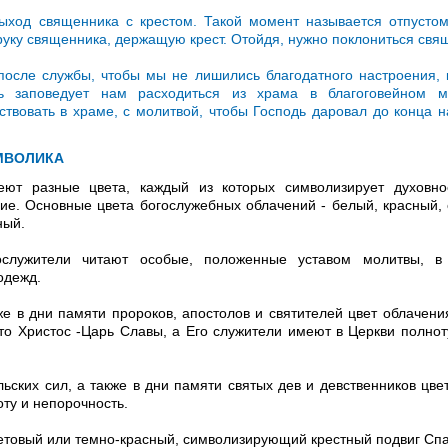
ыход священника с крестом. Такой момент называется отпусто
 руку священника, держащую крест. Отойдя, нужно поклониться свя
осле службы, чтобы мы не лишились благодатного настроения, 
ь заповедует нам расходиться из храма в благоговейном м
ствовать в храме, с молитвой, чтобы Господь даровал до конца 
МВОЛИКА
ют разные цвета, каждый из которых символизирует духовно
ние. Основные цвета богослужебных облачений - белый, красный,
ный.
служители читают особые, положенные уставом молитвы, в
одежд.
же в дни памяти пророков, апостолов и святителей цвет облачения
что Христос -Царь Славы, а Его служители имеют в Церкви полнот
ьских сил, а также в дни памяти святых дев и девственников цве
ту и непорочность.
етовый или темно-красный, символизирующий крестный подвиг Спа