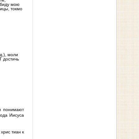
те,
Обиду мою
ницы, токмо
д.), моли
Т достичь
ам понимают
пода Иисуса
хрис тиан к