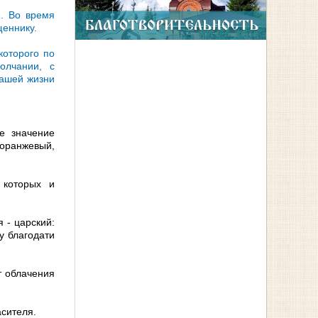
м. Во время
щеннику.
которого по
олчании, с
нашей жизни
е значение
 оранжевый,
 которых и
 - царский:
у благодати
т облачения
сителя.