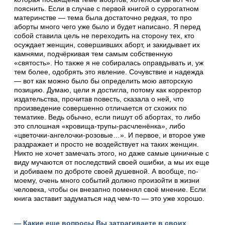
пояснить. Если в случае с первой книгой о суррогатном
материнстве — тема была достаточно редкая, то про
аборты много чего уже было и будет написано. Я перед
собой ставила цель не переходить на сторону тех, кто
осуждает женщин, совершивших аборт, и закидывает их
камнями, подчёркивая тем самым собственную
«святость». Но также я не собиралась оправдывать и, уж
тем более, одобрять это явление. Сочувствие и надежда
— вот как можно было бы определить мою авторскую
позицию. Думаю, цели я достигла, потому как корректор
издательства, прочитав повесть, сказала о ней, что
произведение совершенно отличается от схожих по
тематике. Ведь обычно, если пишут об абортах, то либо
это сплошная «кровища-трупы-расчленёнка», либо
«цветочки-ангелочки-розовые…». И первое, и второе уже
раздражает и просто не воздействует на таких женщин.
Никто не хочет замечать этого, но даже самые циничные с
виду мучаются от последствий своей ошибки, а мы их еще
и добиваем по доброте своей душевной. А вообще, по-
моему, очень много событий должно произойти в жизни
человека, чтобы он внезапно поменял своё мнение. Если
книга заставит задуматься над чем-то — это уже хорошо.
— Какие еще вопросы Вы затрагиваете в своих