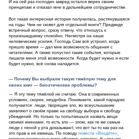
И на сей раз господин завред остался верен своим
принципам и отказал мне в дальнейшем сотрудничестве.
Вот такая интересная история получилась, растянувшаяся
на годы. Чем не сюжет для отдельной книги? Предвидя
встречный вопрос, сразу отвечу, что отношусь к
произошедшему спокойно. Несмотря на наши
человеческие усилия, Господь Сам всё устроил, когда
пришло время — дал мне возможность общения с
читателями. А также попустил такие события, которые
лишили меня этой возможности. Когда будет нужно и если
будет нужно, всё снова наладится.
— Почему Вы выбрали такую тяжёлую тему для
своих книг — биоэтические проблемы?
— Я эту тему тяжёлой не считаю. Она в современных
условиях, скорее, неудобна. Понимаете, какой парадокс
получается: люди, творящие зло, во всеуслышание
заявляют о своём праве на свободу выбора и свободу
убеждений. Но только ты попытаешься назвать вещи
своими именами, то есть зло — злом, как те же самые
люди с пеной у рта доказывают, что вот ты-то как раз на
это прав и не имеешь. По поводу
повести «Входите»
,
которая посвящена теме абортов, хотелось бы вот что