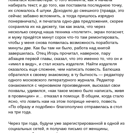
набирать текст, и до того, как поставила последнюю точку,
их сломалось 4 штуки. Доходило до смешного (правда, это
сейчас забавно вспомнить, а тогда пришлось изрядно
понервничать), я печатала одно-два предложения, скорее
сохраняла их на дискету, так как знала, что через
несколько секунд наша техника «полетит», экран погаснет,
и мужу придётся минут сорок что-то там ремонтировать,
чтобы у меня снова появилась возможность поработать
минуты две. Как бы там ни было, работа над книгой
завершилась. Отец Игорь прочитал, наверное, пару
абзацев первой главы, сказал, что это именно то, что он и
«имел в виду», и стал искать издателя. Найти издателя
оказалось еще сложнее, чем написать повесть. Батюшка
обратился к своему знакомому, в ту бытность — редактору
одного московского литературного журнала. Редактор
ознакомился с черновиком произведения, высказал свои
похвалы, удивился, «как такое можно было написать, живя
в провинции» и… отказал в помощи. В общем, когда стало
ясно, что ловить нам на этом поприще нечего, повесть
«По образу и подобию» благополучно отправилась в стол
на три года.
Через три года, будучи уже зарегистрированной в одной из
социальных сетей, я получаю письмо от женщины,