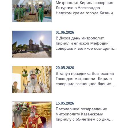
Митрополит Кирилл совершил
Литургию в Александро-
Невском храме города Казани
01.06.2026
В Духов день митрополит
Кирилл и епископ Мефодий
совершили великое освящение
возрождённого Троицкого
храма в селе Верхний Багряж
20.05.2026
В канун праздника Вознесения
Господня митрополит Кирилл
совершил всенощное бдение в
храме Казанской духовной
семинарии
15.05.2026
Патриаршее поздравление
митрополиту Казанскому
Кириллу с 65-летием со дня
рождения