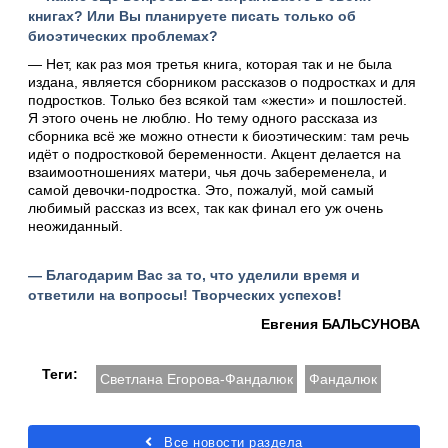
книгах? Или Вы планируете писать только об
биоэтических проблемах?
— Нет, как раз моя третья книга, которая так и не была
издана, является сборником рассказов о подростках и для
подростков. Только без всякой там «жести» и пошлостей.
Я этого очень не люблю. Но тему одного рассказа из
сборника всё же можно отнести к биоэтическим: там речь
идёт о подростковой беременности. Акцент делается на
взаимоотношениях матери, чья дочь забеременела, и
самой девочки-подростка. Это, пожалуй, мой самый
любимый рассказ из всех, так как финал его уж очень
неожиданный.
— Благодарим Вас за то, что уделили время и
ответили на вопросы! Творческих успехов!
Евгения БАЛЬСУНОВА
Теги:
Светлана Егорова-Фандалюк
Фандалюк
Все новости раздела