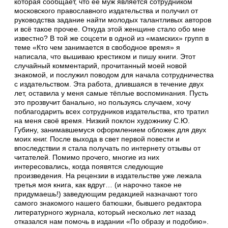
которая сообщает, что её муж является сотрудником
московского православного издательства и получил от
руководства задание найти молодых талантливых авторов
и всё такое прочее. Откуда этой женщине стало обо мне
известно? В той же соцсети в одной из «мамских» групп в
теме «Кто чем занимается в свободное время» я
написала, что вышиваю крестиком и пишу книги. Этот
случайный комментарий, прочитанный моей новой
знакомой, и послужил поводом для начала сотрудничества
с издательством. Эта работа, длившаяся в течение двух
лет, оставила у меня самые тёплые воспоминания. Пусть
это прозвучит банально, но пользуясь случаем, хочу
поблагодарить всех сотрудников издательства, кто тратил
на меня своё время. Низкий поклон художнику С.Ю.
Губину, занимавшемуся оформлением обложек для двух
моих книг. После выхода в свет первой повести и
впоследствии я стала получать по интернету отзывы от
читателей. Помимо прочего, многие из них
интересовались, когда появятся следующие
произведения. На рецензии в издательстве уже лежала
третья моя книга, как вдруг… (и нарочно такое не
придумаешь!) заведующим редакцией назначают того
самого знакомого нашего батюшки, бывшего редактора
литературного журнала, который несколько лет назад
отказался нам помочь в издании «По образу и подобию».