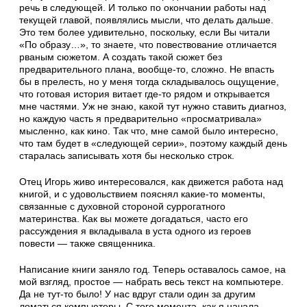
речь в следующей. И только по окончании работы над
текущей главой, появлялись мысли, что делать дальше.
Это тем более удивительно, поскольку, если Вы читали
«По образу…», то знаете, что повествование отличается
рваным сюжетом. А создать такой сюжет без
предварительного плана, вообще-то, сложно. Не впасть
бы в прелесть, но у меня тогда складывалось ощущение,
что готовая история витает где-то рядом и открывается
мне частями. Уж не знаю, какой тут нужно ставить диагноз,
но каждую часть я предварительно «просматривала»
мысленно, как кино. Так что, мне самой было интересно,
что там будет в «следующей серии», поэтому каждый день
старалась записывать хотя бы несколько строк.
Отец Игорь живо интересовался, как движется работа над
книгой, и с удовольствием пояснял какие-то моменты,
связанные с духовной стороной суррогатного
материнства. Как вы можете догадаться, часто его
рассуждения я вкладывала в уста одного из героев
повести — также священника.
Написание книги заняло год. Теперь оставалось самое, на
мой взгляд, простое — набрать весь текст на компьютере.
Да не тут-то было! У нас вдруг стали один за другим
ломаться компьютеры. С того момента, как я начала