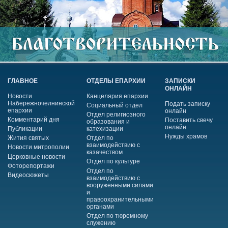
ГЛАВНОЕ
ОТДЕЛЫ ЕПАРХИИ
ЗАПИСКИ
ОНЛАЙН
Новости
Канцелярия епархии
Набережночелнинской
Подать записку
Социальный отдел
епархии
онлайн
Отдел религиозного
Комментарий дня
Поставить свечу
образования и
онлайн
Публикации
катехизации
Нужды храмов
Жития святых
Отдел по
взаимодействию с
Новости митрополии
казачеством
Церковные новости
Отдел по культуре
Фоторепортажи
Отдел по
Видеосюжеты
взаимодействию с
вооруженными силами
и
правоохранительными
органами
Отдел по тюремному
служению