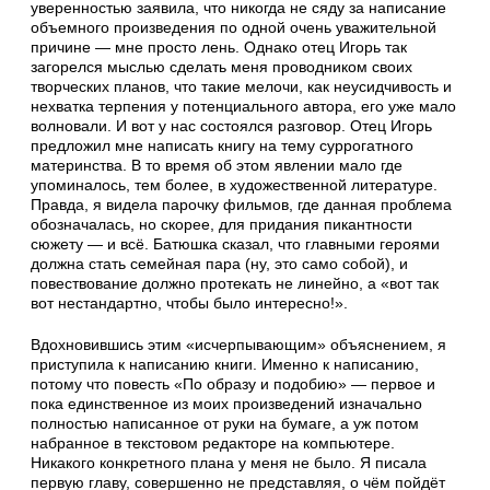
уверенностью заявила, что никогда не сяду за написание
объемного произведения по одной очень уважительной
причине — мне просто лень. Однако отец Игорь так
загорелся мыслью сделать меня проводником своих
творческих планов, что такие мелочи, как неусидчивость и
нехватка терпения у потенциального автора, его уже мало
волновали. И вот у нас состоялся разговор. Отец Игорь
предложил мне написать книгу на тему суррогатного
материнства. В то время об этом явлении мало где
упоминалось, тем более, в художественной литературе.
Правда, я видела парочку фильмов, где данная проблема
обозначалась, но скорее, для придания пикантности
сюжету — и всё. Батюшка сказал, что главными героями
должна стать семейная пара (ну, это само собой), и
повествование должно протекать не линейно, а «вот так
вот нестандартно, чтобы было интересно!».
Вдохновившись этим «исчерпывающим» объяснением, я
приступила к написанию книги. Именно к написанию,
потому что повесть «По образу и подобию» — первое и
пока единственное из моих произведений изначально
полностью написанное от руки на бумаге, а уж потом
набранное в текстовом редакторе на компьютере.
Никакого конкретного плана у меня не было. Я писала
первую главу, совершенно не представляя, о чём пойдёт