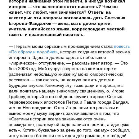
истории написания этой повести, а иногда возникал
интерес — что за человек этот писатель? Чем он
живет, что любит, чем занимается? Ответы на
некоторые эти вопросы согласилась дать Светлана
Егорова-Фандалюк — жена, мать двоих детей,
учитель английского языка, корреспондент местной
газеты и православный писатель.
— Первым моим серьёзным произведением стала
повесть
«По образу и подобию»
, история создания которой весьма
интересна. Здесь я должна сделать небольшое
«лирическое» отступление, — рассказывает автор. — Это
был 2006 год. Мой супруг сверстал на компьютере и
распечатал небольшую книжечку моих юмористических
рассказов — так сказать, на долгую память детям и
будущим внукам. Книжечку эту, тоже ради интереса, мы
дали почитать нашему знакомому священнику, о. Игорю
Грибову, который и по сей день служит в храме Святых
первоверховных апостолов Петра и Павла города Валдая,
что на Новгородчине. Отец Игорь почитал рассказы и
вынес моему мужу вердикт, заключавшийся в том, что
«Светины истории всегда заканчиваются очень
неожиданно, поэтому ей надо написать роман, а идея уже
есть». Кстати, буквально за день до того, как муж сообщил,
что у нашего батюшки есть идея для романа, я с твёрдой