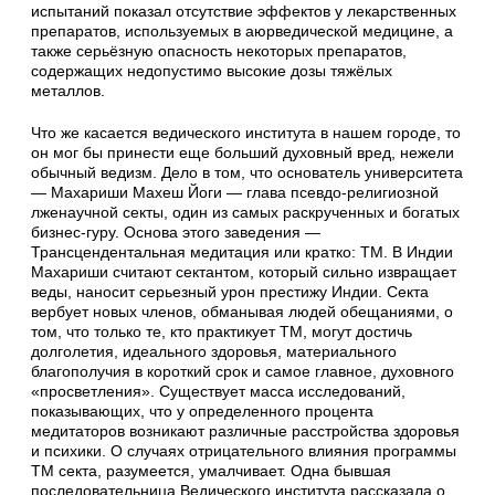
испытаний показал отсутствие эффектов у лекарственных
препаратов, используемых в аюрведической медицине, а
также серьёзную опасность некоторых препаратов,
содержащих недопустимо высокие дозы тяжёлых
металлов.
Что же касается ведического института в нашем городе, то
он мог бы принести еще больший духовный вред, нежели
обычный ведизм. Дело в том, что основатель университета
— Махариши Махеш Йоги — глава псевдо-религиозной
лженаучной секты, один из самых раскрученных и богатых
бизнес-гуру. Основа этого заведения —
Трансцендентальная медитация или кратко: ТМ. В Индии
Махариши считают сектантом, который сильно извращает
веды, наносит серьезный урон престижу Индии. Секта
вербует новых членов, обманывая людей обещаниями, о
том, что только те, кто практикует ТМ, могут достичь
долголетия, идеального здоровья, материального
благополучия в короткий срок и самое главное, духовного
«просветления». Существует масса исследований,
показывающих, что у определенного процента
медитаторов возникают различные расстройства здоровья
и психики. О случаях отрицательного влияния программы
ТМ секта, разумеется, умалчивает. Одна бывшая
последовательница Ведического института рассказала о