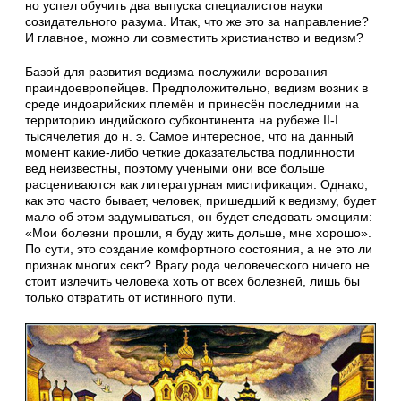
но успел обучить два выпуска специалистов науки
созидательного разума. Итак, что же это за направление?
И главное, можно ли совместить христианство и ведизм?
Базой для развития ведизма послужили верования
праиндоевропейцев. Предположительно, ведизм возник в
среде индоарийских племён и принесён последними на
территорию индийского субконтинента на рубеже II-I
тысячелетия до н. э. Самое интересное, что на данный
момент какие-либо четкие доказательства подлинности
вед неизвестны, поэтому учеными они все больше
расцениваются как литературная мистификация. Однако,
как это часто бывает, человек, пришедший к ведизму, будет
мало об этом задумываться, он будет следовать эмоциям:
«Мои болезни прошли, я буду жить дольше, мне хорошо».
По сути, это создание комфортного состояния, а не это ли
признак многих сект? Врагу рода человеческого ничего не
стоит излечить человека хоть от всех болезней, лишь бы
только отвратить от истинного пути.