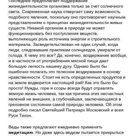
Последнее предполагает поддержание
жизнедеятельности организма только за счет солнечного
света. Современная наука отвергает саму возможность
подобного явления, поскольку оно противоречит научным
представлениям о принципах жизнедеятельности живых
существ. Никакой организм в природе не может
функционировать без поступления веществ,
выполняющих роль источника энергии и строительного
материала. Засвидетельствован не один случай, когда
люди, следовавшие практикам солнцеедов, умирали от
голода. К чему это все? Да, конечно, воздержание вообще,
и в частности от употребления мясной пищи дает
большую легкость нашему духу. Однако было бы
ошибочно полагать это телесное воздержание в основу
нравственности. Стоит не есть определенных продуктов и
на земле водворится настоящий рай! Как это было бы
просто! Нужды, горе и ссоры всегда будут отравлять
земную жизнь человека, так как причина этих несчастных
явлений не внешняя, а глубочайшая, заключающаяся в
греховном состоянии самой природы человека. Об этом
подробно писал Святейший Патриарх Московский и всея
Руси Тихон.
Веды также предлагают ежедневно применять
медитацию
. Но даже здесь ведизм пытается прикрыться