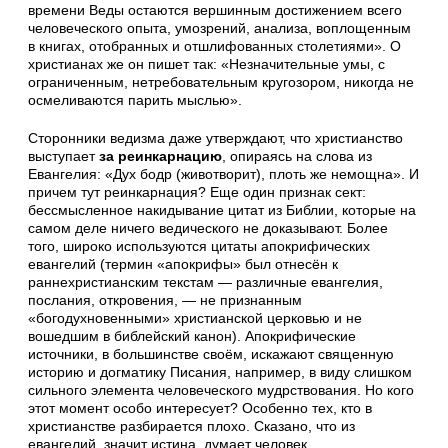
времени Веды остаются вершинным достижением всего
человеческого опыта, умозрений, анализа, воплощенным
в книгах, отобранных и отшлифованных столетиями». О
христианах же он пишет так: «Незначительные умы, с
ограниченным, нетребовательным кругозором, никогда не
осмеливаются парить мыслью».
Сторонники ведизма даже утверждают, что христианство
выступает
за реинкарнацию
, опираясь на слова из
Евангелия: «Дух бодр (животворит), плоть же немощна». И
причем тут реинкарнация? Еще один признак сект:
бессмысленное накидывание цитат из Библии, которые на
самом деле ничего ведического не доказывают. Более
того, широко используются цитаты апокрифических
евангелий (термин «апокрифы» был отнесён к
раннехристианским текстам — различные евангелия,
послания, откровения, — не признанным
«богодухновенными» христианской церковью и не
вошедшим в библейский канон). Апокрифические
источники, в большинстве своём, искажают священную
историю и догматику Писания, например, в виду слишком
сильного элемента человеческого мудрствования. Но кого
этот момент особо интересует? Особенно тех, кто в
христианстве разбирается плохо. Сказано, что из
евангелий, значит истина, думает человек.