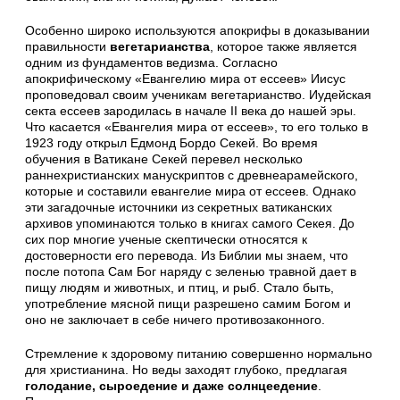
Особенно широко используются апокрифы в доказывании
правильности
вегетарианства
, которое также является
одним из фундаментов ведизма. Согласно
апокрифическому «Евангелию мира от ессеев» Иисус
проповедовал своим ученикам вегетарианство. Иудейская
секта ессеев зародилась в начале II века до нашей эры.
Что касается «Евангелия мира от ессеев», то его только в
1923 году открыл Едмонд Бордо Секей. Во время
обучения в Ватикане Секей перевел несколько
раннехристианских манускриптов с древнеарамейского,
которые и составили евангелие мира от ессеев. Однако
эти загадочные источники из секретных ватиканских
архивов упоминаются только в книгах самого Секея. До
сих пор многие ученые скептически относятся к
достоверности его перевода. Из Библии мы знаем, что
после потопа Сам Бог наряду с зеленью травной дает в
пищу людям и животных, и птиц, и рыб. Стало быть,
употребление мясной пищи разрешено самим Богом и
оно не заключает в себе ничего противозаконного.
Стремление к здоровому питанию совершенно нормально
для христианина. Но веды заходят глубоко, предлагая
голодание, сыроедение и даже солнцеедение
.