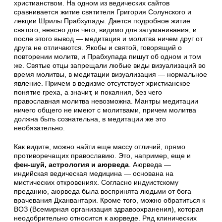
христианством. На одном из ведических сайтов
сравнивается житие святителя Григория Солунского и
лекции Шрилы Прабхупады. Дается подробное житие
святого, неясно для чего, видимо для затуманивания, и
после этого вывод — медитация и молитва ничем друг от
друга не отличаются. Якобы и святой, говорящий о
повторении молитв, и Прабхупада пишут об одном и том
же. Святые отцы запрещали любые виды визуализаций во
время молитвы, в медитации визуализация — нормальное
явление. Причем в ведизме отсутствует христианское
понятие греха, а значит, и покаяния, без чего
православная молитва невозможна. Мантры медитации
ничего общего не имеют с молитвами, причем молитва
должна быть сознательна, в медитации же это
необязательно.
Как видите, можно найти еще массу отличий, прямо
противоречащих православию. Это, например, еще и
фен-шуй, астрология и аюрведа
. Аюрведа —
индийская ведическая медицина — основана на
мистических откровениях. Согласно индуистскому
преданию, аюрведа была воспринята людьми от бога
врачевания Дханвантари. Кроме того, можно обратиться к
ВОЗ (Всемирная организация здравоохранения), которая
неодобрительно относится к аюрведе. Ряд клинических