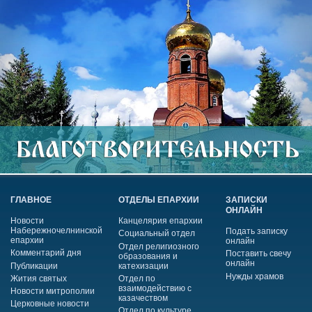
ГЛАВНОЕ
ОТДЕЛЫ ЕПАРХИИ
ЗАПИСКИ
ОНЛАЙН
Новости
Канцелярия епархии
Набережночелнинской
Подать записку
Социальный отдел
епархии
онлайн
Отдел религиозного
Комментарий дня
Поставить свечу
образования и
онлайн
Публикации
катехизации
Нужды храмов
Жития святых
Отдел по
взаимодействию с
Новости митрополии
казачеством
Церковные новости
Отдел по культуре