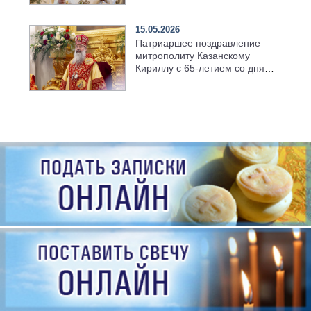
семинарии
15.05.2026
Патриаршее поздравление
митрополиту Казанскому
Кириллу с 65-летием со дня
рождения