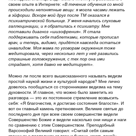
своем опыте в Интернете:
«В течение обучения со мной
происходили непонятные вещи: я могла часами лежать
в эйфории. Вскоре мой друг после ТМ оказался в
психиатрической больнице. У меня начались слуховые
галлюцинации, и я обратилась к психиатру. Мне
поставили диагноз «шизофрения». Я стала
поддерживать себя таблетками, которые прописал
врач, и теперь, видимо, придётся навсегда остаться
инвалидом. Моя мама по уговорам окружения тоже
медитировала, через несколько лет у неё развились
страшные головокружения, с тех пор она ими
страдает, хотя давно не медитирует».
Можно ли после всего вышесказанного называть ведизм
простой наукой жизни и культурой народов? Мне лично
довелось пообщаться со сторонниками ведизма на тему
духовности. И главное, что можно было заметить из
разговора — это их постоянное стремление возвысить
себя: «Я благочестив, я достигаю состояния благости». И
вот он главный камень преткновения. Великие святые до
последнего дня при всем своем совершенстве видели
Совершенство Божие и видели насколько они нищи и наги
по сравнению с этим Совершенством. Преподобный
Варсонофий Великий говорил: «Считай себя самым