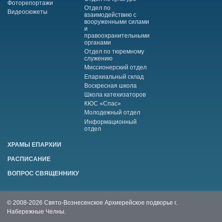
Фоторепортажи
Отдел по
Видеосюжеты
взаимодействию с
вооруженными силами
и
правоохранительными
органами
Отдел по тюремному
служению
Миссионерский отдел
Епархиальный склад
Воскресная школа
Школа катехизаторов
КЮС «Спас»
Молодежный отдел
Информационный
отдел
ХРАМЫ ЕПАРХИИ
РАСПИСАНИЕ
ВОПРОС СВЯЩЕННИКУ
© 2008-2026 Свято-Вознесенское Архиерейское подворье г.
Набережные Челны.