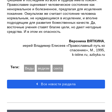
грешным и последним из всех и будешь иметь покой».
Православие оценивает человеческое состояние как
ненормальное и болезненное, предлагая для исцеления
покаяние. Оккультизм же считает состояние человека
нормальным, не нуждающимся в исцелении, и вполне
подходящим для развития божественных качеств. Да,
восточные учения ставят благие цели, но дают негодные
средства. И в этом их опасность.
Вероника ВЯТКИНА
,
иерей Владимир Елисеев «Православный путь ко
спасению», М., 1995,
k-istine.ru, azbyka.ru
Теги:
Веды
ведизм
секта
Все новости раздела