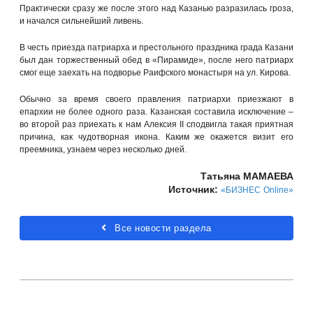
Практически сразу же после этого над Казанью разразилась гроза,
и начался сильнейший ливень.
В честь приезда патриарха и престольного праздника града Казани
был дан торжественный обед в «Пирамиде», после него патриарх
смог еще заехать на подворье Раифского монастыря на ул. Кирова.
Обычно за время своего правления патриархи приезжают в
епархии не более одного раза. Казанская составила исключение –
во второй раз приехать к нам Алексия II сподвигла такая приятная
причина, как чудотворная икона. Каким же окажется визит его
преемника, узнаем через несколько дней.
Татьяна МАМАЕВА
Источник:
«БИЗНЕС
Online»
Все новости раздела