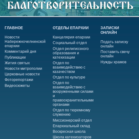
ГЛАВНОЕ
ОТДЕЛЫ ЕПАРХИИ
ЗАПИСКИ
ОНЛАЙН
Новости
Канцелярия епархии
Набережночелнинской
Подать записку
Социальный отдел
епархии
онлайн
Отдел религиозного
Комментарий дня
Поставить свечу
образования и
онлайн
Публикации
катехизации
Нужды храмов
Жития святых
Отдел по
взаимодействию с
Новости митрополии
казачеством
Церковные новости
Отдел по культуре
Фоторепортажи
Отдел по
Видеосюжеты
взаимодействию с
вооруженными силами
и
правоохранительными
органами
Отдел по тюремному
служению
Миссионерский отдел
Епархиальный склад
Воскресная школа
Школа катехизаторов