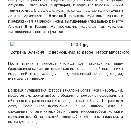
окружила и патриарха, и архиерея, и муфтия с муллами. К ним
тянули руки за благословлением, что священнослужители от души и
Арсений
делали. Архиепископ
раздавал бумажные иконки с
изображением Казанской иконы, выпущенные специально к визиту
Алексия II в Казань. Но московским коллегам так хотелось
«межнационального конфликта».
Встреча Алексия II с верующими во дворе Петропавловского
После визита в танковое училище, где патриарх на плацу
благословлял курсантов, процессия выехала в речной порт, откуда
скоростной катер «Линда», предоставленный зеленодольцами,
взял курс на Свияжск.
Во время путешествия, которое заняло не более часа с небольшим,
предстоятель церкви любезно общался с прессой в неформальной
обстановке и расспрашивал казанцев о житье-бытье. Накрапывал
дождь, Волга была неспокойной, но на «Линде» качка не
ощущалась. К трапу катера были поданы микроавтобусы, которые
привезли гостей на высокий свияжский холм – распогодилось и
выглянуло солнце.