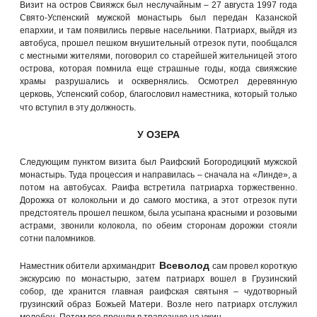
Визит на остров Свияжск был неслучайным – 27 августа 1997 года
Свято-Успенский мужской монастырь был передан Казанской
епархии, и там появились первые насельники. Патриарх, выйдя из
автобуса, прошел пешком внушительный отрезок пути, пообщался
с местными жителями, поговорил со старейшей жительницей этого
острова, которая помнила еще страшные годы, когда свияжские
храмы разрушались и осквернялись. Осмотрел деревянную
церковь, Успенский собор, благословил наместника, который только
что вступил в эту должность.
У ОЗЕРА
Следующим пунктом визита был Раифский Богородицкий мужской
монастырь. Туда процессия и направилась – сначала на «Линде», а
потом на автобусах. Раифа встретила патриарха торжественно.
Дорожка от колокольни и до самого мостика, а этот отрезок пути
предстоятель прошел пешком, была усыпана красными и розовыми
астрами, звонили колокола, по обеим сторонам дорожки стояли
сотни паломников.
Всеволод
Наместник обители архимандрит
сам провел короткую
экскурсию по монастырю, затем патриарх вошел в Грузинский
собор, где хранится главная раифская святыня – чудотворный
грузинский образ Божьей Матери. Возле него патриарх отслужил
молебен. Потом все прошли в трапезную на ужин.