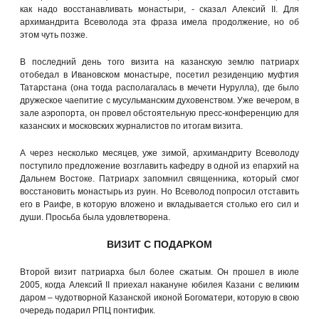
как надо восстанавливать монастыри, - сказал Алексий II. Для
архимандрита Всеволода эта фраза имела продолжение, но об
этом чуть позже.
В последний день того визита на казанскую землю патриарх
отобедал в Ивановском монастыре, посетил резиденцию муфтия
Татарстана (она тогда располагалась в мечети Нурулла), где было
дружеское чаепитие с мусульманским духовенством. Уже вечером, в
зале аэропорта, он провел обстоятельную пресс-конференцию для
казанских и московских журналистов по итогам визита.
А через несколько месяцев, уже зимой, архимандриту Всеволоду
поступило предложение возглавить кафедру в одной из епархий на
Дальнем Востоке. Патриарх запомнил священника, который смог
восстановить монастырь из руин. Но Всеволод попросил отставить
его в Раифе, в которую вложено и вкладывается столько его сил и
души. Просьба была удовлетворена.
ВИЗИТ С ПОДАРКОМ
Второй визит патриарха был более сжатым. Он прошел в июле
2005, когда Алексий II приехал накануне юбилея Казани с великим
даром – чудотворной Казанской иконой Богоматери, которую в свою
очередь подарил РПЦ понтифик.