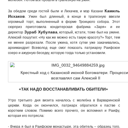
Камиль
За обедом среди гостей были и Лихачев, и мэр Казани
Исхаков
. Ужин был длинный, в конце в трапезную ввезли
огромный торт, выполненный в форме Троицкого собора. Этот
сюрприз приготовила кондитерская фабрика «Заря» и ее
Зураб Хубулава
директор
, который, кстати, тоже был на ужине.
Алексий пошутил: «Ну как же можно есть такую красоту?» Торт, тем
не менее разрезали. После ужина, хотя сутки уже закачивались,
архимандрит Всеволод еще смог показать патриарху Раифское
озеро и ажурную беседку, которую тогда только установили.
Крестный ход с Казанской иконой Богоматери. Процесс
возглавлял сам Алексий II
«ТАК НАДО ВОССТАНАВЛИВАТЬ ОБИТЕЛИ»
Утро третьего дня визита началось с молебна в Варваринской
церкви. Когда он окончился, патриарх обратился к пастве с
коротким словом. Помимо всего прочего, он вспомнил и Раифу,
которая его потрясла:
- Вчера я был в Раифском монастыре, эта обитель – образец того,