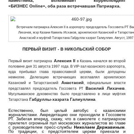
наместника, вспоминает корреспондент
«БИЗНЕС
Online
»
, оба раза встречавшая Патриарха.
Встречали патриарха Алексия II в аэропорту председатель Госсовета РТ Ва
Лихачев, мэр Казани Камиль Исхаков, архиепископ Казанский и Татарстан
Анастасий и муфтий Татарстана Габдулла-хазрат Галиуллин. Август, 1997
ПЕРВЫЙ ВИЗИТ - В НИКОЛЬСКИЙ СОБОР
Алексия II
Первый визит патриарха
в Казань начался во второй
половине дня 31 августа 1997 года. В VIP-зал казанского аэропорта,
куда прибывал глава православной церкви, были допущены
немногие. Делегацию встречающих возглавлял архиепископ
Анастасий
Казанский и Татарстанский
, официальные власти
Василий Лихачев
представлял председатель Госсовета РТ
.
Мусульманское духовенство было представлено в лице муфтия
Габдуллы-хазрата Галиуллина
Татарстана
.
Естественно, был целый автобус с казанскими
журналистами. Аккредитацию они проходили в Госсовете
РТ. Забегая вперед, скажу, что в самолете с патриархом
прилетел огромный пул московских журналистов во главе
с руководителем пресс-службы
Николаем Державиным
.
По традиции, с предстоятелем церкви приехали и