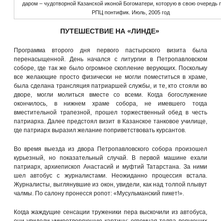
даром – чудотворной Казанской иконой Богоматери, которую в свою очередь 
РПЦ понтифик. Июль, 2005 год
ПУТЕШЕСТВИЕ НА «ЛИНДЕ»
Программа второго дня первого пастырского визита была
перенасыщенной. День начался с литургии в Петропавловском
соборе, где так же было огромное скопление верующих. Поскольку
все желающие просто физически не могли поместиться в храме,
была сделана трансляция патриаршей службы, и те, кто стояли во
дворе, могли молиться вместе со всеми. Когда богослужение
окончилось, в нижнем храме собора, не имевшего тогда
вместительной трапезной, прошел торжественный обед в честь
патриарха. Далее предстоял визит в Казанское танковое училище,
где патриарх выразил желание поприветствовать курсантов.
Во время выезда из двора Петропавловского собора произошел
курьезный, но показательный случай. В первой машине ехали
патриарх, архиепископ Анастасий и муфтий Татарстана. За ними
шел автобус с журналистами. Неожиданно процессия встала.
Журналисты, выглянувшие из окон, увидели, как над толпой плывут
чалмы. По салону пронесся ропот: «Мусульманский пикет!».
Когда жаждущие сенсации труженики пера выскочили из автобуса,
они увидели умиротворяющую картину: огромная толпа верующих