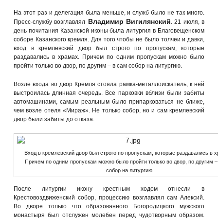
На этот раз и делегация была меньше, и служб было не так много.
Владимир Вигилянский
Пресс-службу возглавлял
. 21 июля, в
день почитания Казанской иконы была литургия в Благовещенском
соборе Казанского кремля. Для того чтобы не было толчеи и давки,
вход в кремлевский двор был строго по пропускам, которые
раздавались в храмах. Причем по одним пропускам можно было
пройти только во двор, по другим – в сам собор на литургию.
Возле входа во двор Кремля стояла рамка-металлоискатель, к ней
выстроилась длинная очередь. Все парковки вблизи были забиты
автомашинами, самым реальным было припарковаться не ближе,
чем возле отеля «Мираж». Не только собор, но и сам кремлевский
двор были забиты до отказа.
Вход в кремлевский двор был строго по пропускам, которые раздавались в х
Причем по одним пропускам можно было пройти только во двор, по другим –
собор на литургию
После литургии икону крестным ходом отнесли в
Крестовоздвиженский собор, процессию возглавлял сам Алексий.
Во дворе только что образованного Богородицкого мужского
монастыря был отслужен молебен перед чудотворным образом.