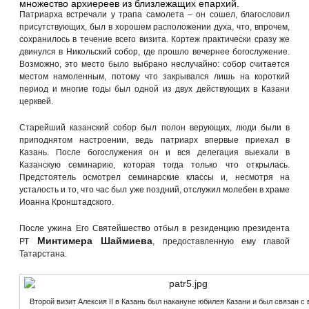
множество архиереев из близлежащих епархий.
Патриарха встречали у трапа самолета – он сошел, благословил
присутствующих, был в хорошем расположении духа, что, впрочем,
сохранилось в течение всего визита. Кортеж практически сразу же
двинулся в Никольский собор, где прошло вечернее богослужение.
Возможно, это место было выбрано неслучайно: собор считается
местом намоленным, потому что закрывался лишь на короткий
период и многие годы был одной из двух действующих в Казани
церквей.
Старейший казанский собор был полон верующих, люди были в
приподнятом настроении, ведь патриарх впервые приехал в
Казань. После богослужения он и вся делегация выехали в
Казанскую семинарию, которая тогда только что открылась.
Предстоятель осмотрел семинарские классы и, несмотря на
усталость и то, что час был уже поздний, отслужил молебен в храме
Иоанна Кронштадского.
После ужина Его Святейшество отбыл в резиденцию президента
Минтимера Шаймиева
РТ
, предоставленную ему главой
Татарстана.
Второй визит Алексия II в Казань был накануне юбилея Казани и был связан с