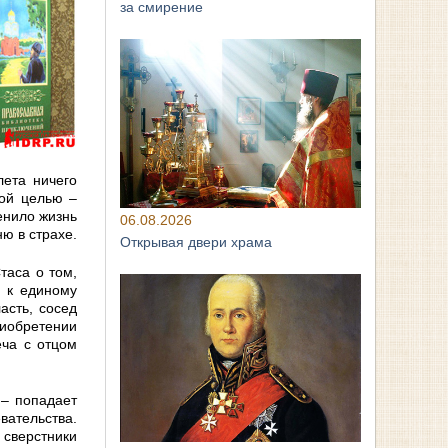
за смирение
лета ничего
ной целью –
енило жизнь
06.08.2026
ю в страхе.
Открывая двери храма
таса о том,
и к единому
асть, сосед
риобретении
еча с отцом
 – попадает
вательства.
 сверстники