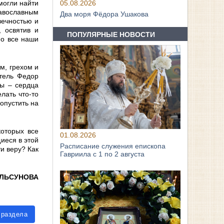
могли найти
05.08.2026
равославным
Два моря Фёдора Ушакова
вечностью и
, освятив и
ПОПУЛЯРНЫЕ НОВОСТИ
но все наши
м, грехом и
атель Федор
вы – сердца
лать что-то
опустить на
которых все
01.08.2026
иеся в этой
Расписание служения епископа
ти веру? Как
Гавриила с 1 по 2 августа
АЛЬСУНОВА
 раздела