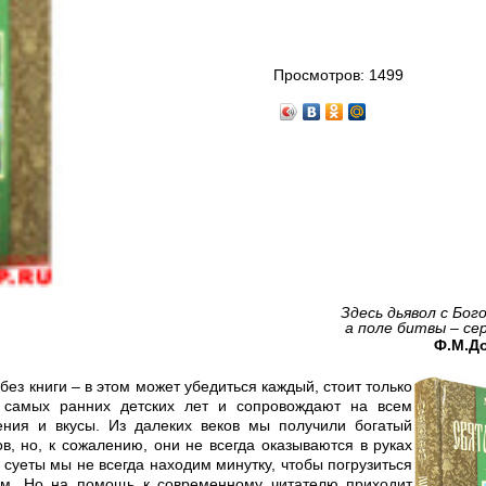
Просмотров:
1499
Здесь дьявол с Бог
а поле битвы – се
Ф.М.Д
ез книги – в этом может убедиться каждый, стоит только
с самых ранних детских лет и сопровождают на всем
ния и вкусы. Из далеких веков мы получили богатый
в, но, к сожалению, они не всегда оказываются в руках
 суеты мы не всегда находим минутку, чтобы погрузиться
ом. Но на помощь к современному читателю приходит