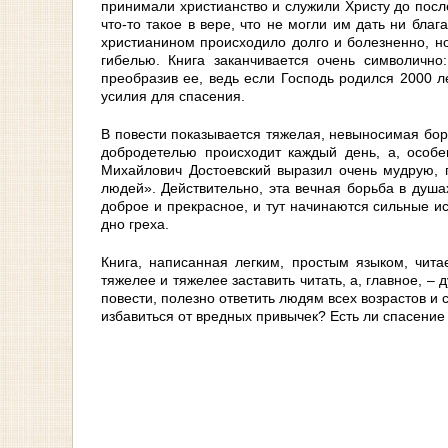
принимали христианство и служили Христу до после
что-то такое в вере, что не могли им дать ни бла
христианином происходило долго и болезненно, н
гибелью. Книга заканчивается очень символичн
преобразив ее, ведь если Господь родился 2000 л
усилия для спасения.
В повести показывается тяжелая, невыносимая бор
добродетелью происходит каждый день, а, особе
Михайлович Достоевский выразил очень мудрую, 
людей». Действительно, эта вечная борьба в душа
доброе и прекрасное, и тут начинаются сильные и
дно греха.
Книга, написанная легким, простым языком, чита
тяжелее и тяжелее заставить читать, а, главное, 
повести, полезно ответить людям всех возрастов и 
избавиться от вредных привычек? Есть ли спасение