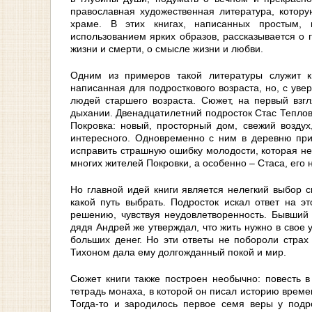
православная художественная литература, котор
храме. В этих книгах, написанных простым,
использованием ярких образов, рассказывается о г
жизни и смерти, о смысле жизни и любви.
Одним из примеров такой литературы служит к
написанная для подросткового возраста, но, с уве
людей старшего возраста. Сюжет, на первый взгл
дыхании. Двенадцатилетний подросток Стас Теплов
Покровка: новый, просторный дом, свежий воздух
интересного. Одновременно с ним в деревню пр
исправить страшную ошибку молодости, которая не
многих жителей Покровки, а особенно – Стаса, его
Но главной идей книги является нелегкий выбор 
какой путь выбрать. Подросток искал ответ на э
решению, чувствуя неудовлетворенность. Бывший 
дядя Андрей же утверждал, что жить нужно в свое
больших денег. Но эти ответы не побороли страх
Тихоном дала ему долгожданный покой и мир.
Сюжет книги также построен необычно: повесть в
тетрадь монаха, в которой он писал историю време
Тогда-то и зародилось первое семя веры у подр