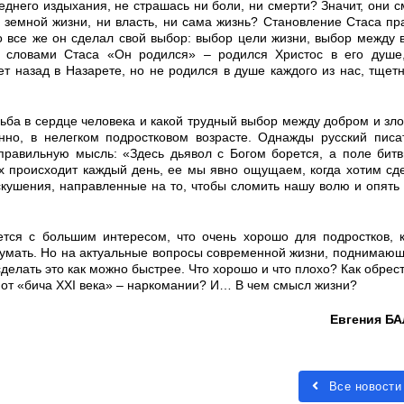
днего издыхания, не страшась ни боли, ни смерти? Значит, они с
га земной жизни, ни власть, ни сама жизнь? Становление Стаса п
о все же он сделал свой выбор: выбор цели жизни, выбор между 
о: словами Стаса «Он родился» – родился Христос в его душе
ет назад в Назарете, но не родился в душе каждого из нас, тщет
ьба в сердце человека и какой трудный выбор между добром и зло
нно, в нелегком подростковом возрасте. Однажды русский пис
правильную мысль: «Здесь дьявол с Богом борется, а поле бит
х происходит каждый день, ее мы явно ощущаем, когда хотим сде
скушения, направленные на то, чтобы сломить нашу волю и опять 
ется с большим интересом, что очень хорошо для подростков, 
– думать. Но на актуальные вопросы современной жизни, поднимающ
сделать это как можно быстрее. Что хорошо и что плохо? Как обрес
 от «бича XXI века» – наркомании? И… В чем смысл жизни?
Евгения Б
Все новости