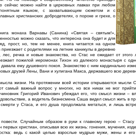
ую сейчас можно найти в церковных лавках при любом
 понятным языком, с захватывающим сюжетом и с
лавных христианских добродетелях, о пороке и грехе, о
нига монаха Варнавы (Санина) «Святая – святым!»,
ренностью можно сказать, что интересна она будет и для
яд, прост, но, тем не менее, книга читается на одном
 приезжает с родителями на летние каникулы в деревню
, лес, речка и новые знакомства, но Стас не ожидает от этого 
иезжает пожилой иеромонах Тихон из далекого монастыря с од
 давала ему душевного покоя. Знакомство с ним кардинально изм
 новых друзей Лены, Вани и хулигана Макса, державшего всю деревн
смысла жизни. На протяжении всей истории открываются мысли С
тот самый важный вопрос у многих, но все никак не мог прийт
чиновник Григорий Иванович убеждал его, что смысл жизни – вл
 удовольствие, а водитель бизнесмена Саша видел смысл жить в п
 смерти у Стаса, и его душа продолжала метаться, и лишь встр
 повести. Случайным образом в руки к главному герою – Стасу
н первых христиан, описывая всю их жизнь: гонения, мучения, изде
остка: ведь с какой целью взрослые мудрые мужи, жены и его