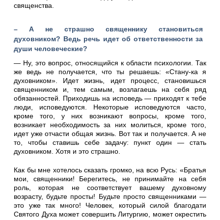
священства.
– А не страшно священнику становиться
духовником? Ведь речь идет об ответственности за
души человеческие?
— Ну, это вопрос, относящийся к области психологии. Так
же ведь не получается, что ты решаешь: «Стану-ка я
духовником». Идет жизнь, идет процесс, становишься
священником и, тем самым, возлагаешь на себя ряд
обязанностей. Приходишь на исповедь — приходят к тебе
люди, исповедуются. Некоторые исповедуются часто,
кроме того, у них возникают вопросы, кроме того,
возникает необходимость за них молиться, кроме того,
идет уже отчасти общая жизнь. Вот так и получается. А не
то, чтобы ставишь себе задачу: пункт один — стать
духовником. Хотя и это страшно.
Как бы мне хотелось сказать громко, на всю Русь: «Братья
мои, священники! Берегитесь, не принимайте на себя
роль, которая не соответствует вашему духовному
возрасту, будьте просты! Будьте просто священниками —
это уже так много! Человек, который силой благодати
Святого Духа может совершить Литургию, может окрестить