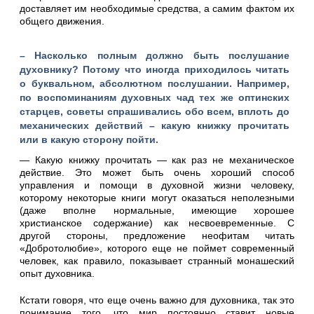
доставляет им необходимые средства, а самим фактом их
общего движения.
– Насколько полным должно быть послушание
духовнику? Потому что иногда приходилось читать
о буквальном, абсолютном послушании. Например,
по воспоминаниям духовных чад тех же оптинских
старцев, советы спрашивались обо всем, вплоть до
механических действий – какую книжку прочитать
или в какую сторону пойти.
— Какую книжку прочитать — как раз не механическое
действие. Это может быть очень хороший способ
управления и помощи в духовной жизни человеку,
которому некоторые книги могут оказаться неполезными
(даже вполне нормальные, имеющие хорошее
христианское содержание) как несвоевременные. С
другой стороны, предложение неофитам читать
«Добротолюбие», которого еще не поймет современный
человек, как правило, показывает странный монашеский
опыт духовника.
Кстати говоря, что еще очень важно для духовника, так это
понимание того, что мир постоянно ставит новые