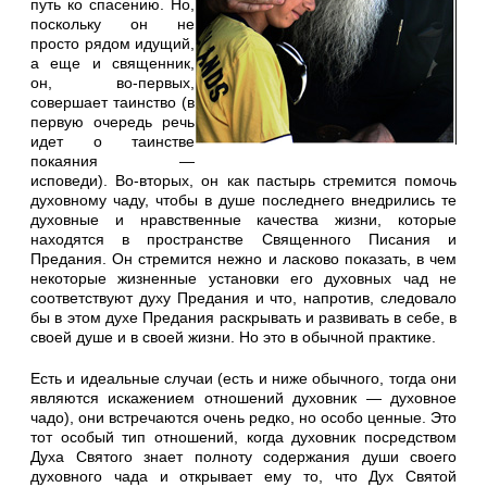
путь ко спасению. Но,
поскольку он не
просто рядом идущий,
а еще и священник,
он, во-первых,
совершает таинство (в
первую очередь речь
идет о таинстве
покаяния —
исповеди). Во-вторых, он как пастырь стремится помочь
духовному чаду, чтобы в душе последнего внедрились те
духовные и нравственные качества жизни, которые
находятся в пространстве Священного Писания и
Предания. Он стремится нежно и ласково показать, в чем
некоторые жизненные установки его духовных чад не
соответствуют духу Предания и что, напротив, следовало
бы в этом духе Предания раскрывать и развивать в себе, в
своей душе и в своей жизни. Но это в обычной практике.
Есть и идеальные случаи (есть и ниже обычного, тогда они
являются искажением отношений духовник — духовное
чадо), они встречаются очень редко, но особо ценные. Это
тот особый тип отношений, когда духовник посредством
Духа Святого знает полноту содержания души своего
духовного чада и открывает ему то, что Дух Святой