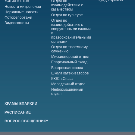
Нужды храмов
Жития святых
Отдел по
взаимодействию с
Новости митрополии
казачеством
Церковные новости
Отдел по культуре
Фоторепортажи
Отдел по
Видеосюжеты
взаимодействию с
вооруженными силами
и
правоохранительными
органами
Отдел по тюремному
служению
Миссионерский отдел
Епархиальный склад
Воскресная школа
Школа катехизаторов
КЮС «Спас»
Молодежный отдел
Информационный
отдел
ХРАМЫ ЕПАРХИИ
РАСПИСАНИЕ
ВОПРОС СВЯЩЕННИКУ