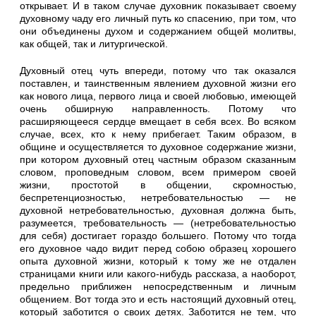
открывает. И в таком случае духовник показывает своему
духовному чаду его личный путь ко спасению, при том, что
они объединены духом и содержанием общей молитвы,
как общей, так и литургической.
Духовный отец чуть впереди, потому что так оказался
поставлен, и таинственным явлением духовной жизни его
как нового лица, первого лица и своей любовью, имеющей
очень обширную направленность. Потому что
расширяющееся сердце вмещает в себя всех. Во всяком
случае, всех, кто к нему прибегает. Таким образом, в
общине и осуществляется то духовное содержание жизни,
при котором духовный отец частным образом сказанным
словом, проповедным словом, всем примером своей
жизни, простотой в общении, скромностью,
беспретенциозностью, нетребовательностью — не
духовной нетребовательностью, духовная должна быть,
разумеется, требовательность — (нетребовательностью
для себя) достигает гораздо большего. Потому что тогда
его духовное чадо видит перед собою образец хорошего
опыта духовной жизни, который к тому же не отдален
страницами книги или какого-нибудь рассказа, а наоборот,
предельно приближен непосредственным и личным
общением. Вот тогда это и есть настоящий духовный отец,
который заботится о своих детях. Заботится не тем, что