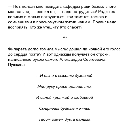
— Нет, нельзя мне покидать кафедры ради безмолвного
монастыря, — решил он, — надо потрудиться! Ради тех
великих и малых потрудиться, кои томятся тоскою и
сомнениями в присномутном житии нашем! Подвиг надо
восприять! Кто же утешит? Кто спасет?
***
Филарета долго томила мысль: дошел ли ночной его голос
до сердца поэта? И вот однажды получает он строки,
написанные рукою самого Александра Сергеевича
Пушкина:
...И ныне с высоты духовной
Мне руку простираешь ты,
И силой кроткой и любовной
Смиряешь буйные мечты.
Твоим огнем душа палима