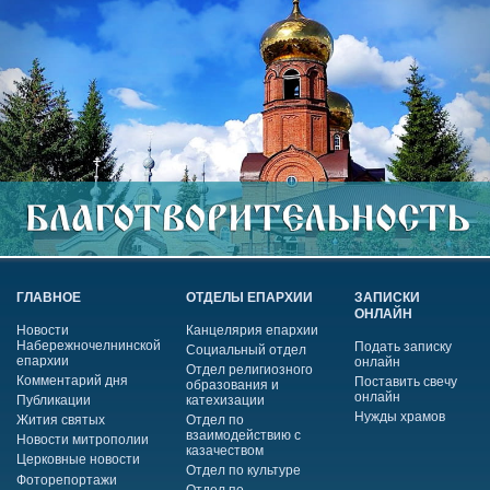
ГЛАВНОЕ
ОТДЕЛЫ ЕПАРХИИ
ЗАПИСКИ
ОНЛАЙН
Новости
Канцелярия епархии
Набережночелнинской
Подать записку
Социальный отдел
епархии
онлайн
Отдел религиозного
Комментарий дня
Поставить свечу
образования и
онлайн
Публикации
катехизации
Нужды храмов
Жития святых
Отдел по
взаимодействию с
Новости митрополии
казачеством
Церковные новости
Отдел по культуре
Фоторепортажи