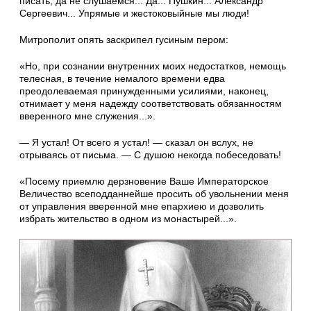
писать, да не слушаемся... Да... Пушкин... Александр
Сергеевич... Упрямые и жестоковыйные мы люди!
Митрополит опять заскрипел гусиным пером:
«Но, при сознании внутренних моих недостатков, немощь
телесная, в течение немалого времени едва
преодолеваемая принужденными усилиями, наконец,
отнимает у меня надежду соответствовать обязанностям
вверенного мне служения...».
— Я устал! От всего я устал! — сказал он вслух, не
отрываясь от письма. — С душою некогда побеседовать!
«Посему приемлю дерзновение Ваше Императорское
Величество всеподданнейше просить об увольнении меня
от управления вверенной мне епархиею и дозволить
избрать жительство в одном из монастырей...».