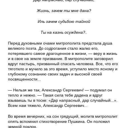
Жизнь, зачем ты мне дана?
Иль зачем судьбою тайной
Ты на казнь осуждена?..
Перед духовными очами митрополита предстала душа
великого поэта. До содрогания стало жалко его,
потерявшего самое драгоценное в жизни, — веру в жизнь
и в свое на земле призвание. В митрополите заговорил
вдруг пастырь, призванный спасать человека. Все, что его
тяготило и мучило за это время, уступило место ясному и
глубокому сознанию своих задач и высокой своей
посвященности...
— Нельзя же так, Александр Сергеевич! — подумал он
тепло и нежно. — Такая сила тебе дадена и вдруг
взываешь ты в тоске: «Дар напрасный, дар случайный...».
Всем нам тяжело, Александр Сергеевич...
Во время вечерних, на сон грядущий, молитв митрополит
опять вспомнил стихотворение Пушкина. Он положил
земной поклон.