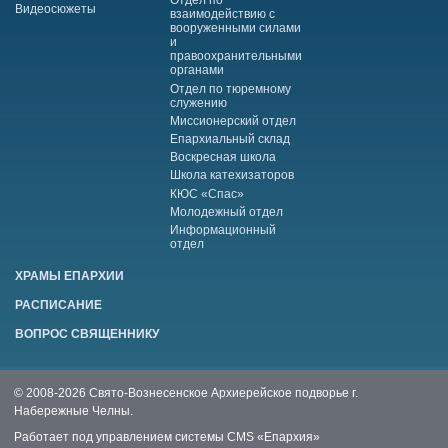
Отдел по
Видеосюжеты
взаимодействию с
вооруженными силами
и
правоохранительными
органами
Отдел по тюремному
служению
Миссионерский отдел
Епархиальный склад
Воскресная школа
Школа катехизаторов
КЮС «Спас»
Молодежный отдел
Информационный
отдел
ХРАМЫ ЕПАРХИИ
РАСПИСАНИЕ
ВОПРОС СВЯЩЕННИКУ
© 2008-2026 Свято-Вознесенское Архиерейское подворье г.
Набережные Челны.
Работает под управлением системы
CMS «Епархия»