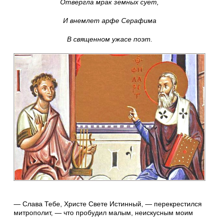
Отвергла мрак земных сует,
И внемлет арфе Серафима
В священном ужасе поэт.
— Слава Тебе, Христе Свете Истинный, — перекрестился
митрополит, — что пробудил малым, неискусным моим