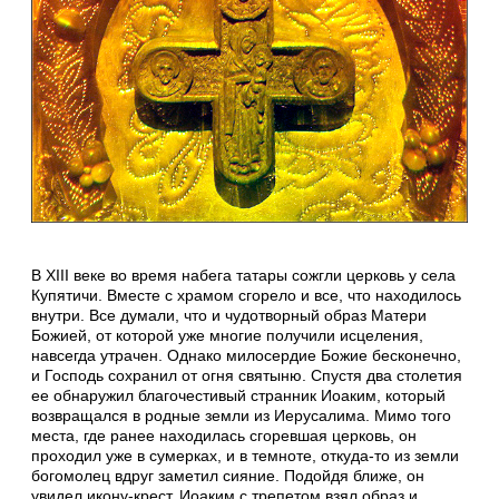
В XIII веке во время набега татары сожгли церковь у села
Купятичи. Вместе с храмом сгорело и все, что находилось
внутри. Все думали, что и чудотворный образ Матери
Божией, от которой уже многие получили исцеления,
навсегда утрачен. Однако милосердие Божие бесконечно,
и Господь сохранил от огня святыню. Спустя два столетия
ее обнаружил благочестивый странник Иоаким, который
возвращался в родные земли из Иерусалима. Мимо того
места, где ранее находилась сгоревшая церковь, он
проходил уже в сумерках, и в темноте, откуда-то из земли
богомолец вдруг заметил сияние. Подойдя ближе, он
увидел икону-крест. Иоаким с трепетом взял образ и