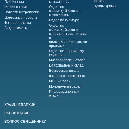
онлайн
Публикации
катехизации
Нужды храмов
Жития святых
Отдел по
взаимодействию с
Новости митрополии
казачеством
Церковные новости
Отдел по культуре
Фоторепортажи
Отдел по
Видеосюжеты
взаимодействию с
вооруженными силами
и
правоохранительными
органами
Отдел по тюремному
служению
Миссионерский отдел
Епархиальный склад
Воскресная школа
Школа катехизаторов
КЮС «Спас»
Молодежный отдел
Информационный
отдел
ХРАМЫ ЕПАРХИИ
РАСПИСАНИЕ
ВОПРОС СВЯЩЕННИКУ