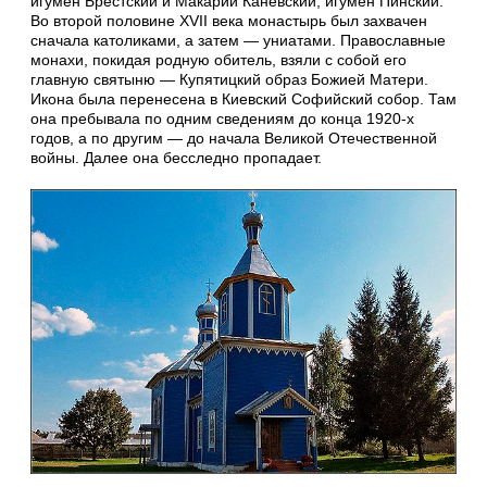
игумен Брестский и Макарий Каневский, игумен Пинский.
Во второй половине XVII века монастырь был захвачен
сначала католиками, а затем — униатами. Православные
монахи, покидая родную обитель, взяли с собой его
главную святыню — Купятицкий образ Божией Матери.
Икона была перенесена в Киевский Софийский собор. Там
она пребывала по одним сведениям до конца 1920-х
годов, а по другим — до начала Великой Отечественной
войны. Далее она бесследно пропадает.