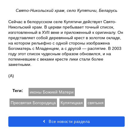
Свято-Никольский храм, село Купятичи, Беларусь
Сейчас в белорусском селе Купятичи действует Свято-
Никольский храм. В церкви пребывает точный список,
изготовленный в XVII веке и приложенный к оригиналу. Он
представляет собой деревянный крест в золотом окладе,
на котором рельефно с одной стороны изображена
Богоматерь с Младенцем, а с другой — распятие. В 2003
году этот список чудесным образом обновился, и на
потемневшем с веками кресте лики стали более
заметными.
(А)
Теги:
иконы Божией Матери
Пресвятая Богородица
Купятицкая
святыня
Все новости раздела