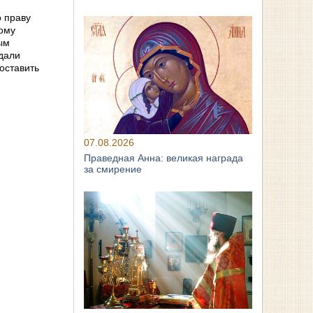
о праву
кому
ым
здали
 оставить
07.08.2026
Праведная Анна: великая награда
за смирение