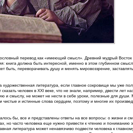
дословный перевод как «имеющий смысл». Древний мудрый Восток 
ия: книга должна быть интересной, именно в этом глубинном смыс
жет быть, переворачивать душу и менять мировоззрение, заставлят
на художественная литература, если главное сокровище мы уже по
сказать человек в XXI веке, что не знали, например, двести лет на
ию и смыслу, не может не нести в себе уроки, полезные для души.
ти чистые и истинные слова сердцем, поэтому и многие их произве
залось бы, все и представлены ответы на все вопросы: о жизни и см
ах, но часто человека еще нужно привести к чтению и пониманию 
вная литература может ненавязчиво подвести человека к главном