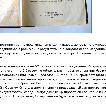
е понятия как «православная музыка», «православное кино», «прав
оединяться с религией, в результате чего рождается произведение 
рнет души и сердца многих людей во всем мире. Говорить об этом
е.
ется от неправославной? Каким критерием она должна обладать, ч
е, а это — нет? Совсем не обязательно, чтобы героями книг были
в монастыре или храме. Если главный герой книги среднестатистич
ет какие-то свои насущные проблемы, ищет смысл жизни и находит ег
иск Бога и обретение Его — это то, чему нас учит Православие, к
 к Самому Христу, а значит, понятие православной литературы на
рисутствовать Господь, могут даже не цитироваться Евангелие и П
 Доброго, Прекрасного, Совершенного будет все равно ощущаться, 