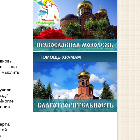
ПОМОЩЬ ХРАМАМ
вновь
ле — она
ь мыслить
лучили —
зад?
 Многие
дения
ерти,
этой
у