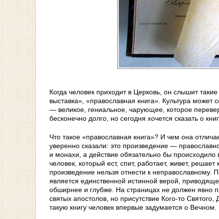
Когда человек приходит в Церковь, он слышит таки
выставка», «православная книга». Культура может с
— великое, гениальное, чарующее, которое переве
бесконечно долго, но сегодня хочется сказать о книг
Что такое «православная книга»? И чем она отлича
уверенно сказали: это произведение — православно
и монахи, а действие обязательно бы происходило 
человек, который ест, спит, работает, живет, реша
произведение нельзя отнести к неправославному. По
является единственной истинной верой, приводящей
обширнее и глубже. На страницах не должен явно п
святых апостолов, но присутствие Кого-то Святого,
такую книгу человек впервые задумается о Вечном.