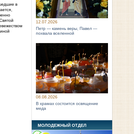
шедшие в
вается,
венно
 Святой
12.07.2026
Невежеством
Петр — камень веры, Павел —
 иной
похвала вселенной
08.08.2026
В храмах состоится освящение
меда
МОЛОДЕЖНЫЙ ОТДЕЛ