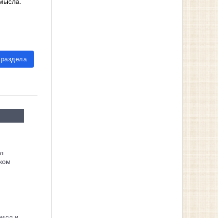
смысла.
 раздела
л
ком
рилл и