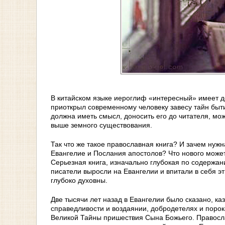
В китайском языке иероглиф «интересный» имеет 
приоткрыл современному человеку завесу тайн быт
должна иметь смысл, доносить его до читателя, мо
выше земного существования.
Так что же такое православная книга? И зачем нуж
Евангелие и Послания апостолов? Что нового может 
Серьезная книга, изначально глубокая по содержан
писатели выросли на Евангелии и впитали в себя э
глубоко духовны.
Две тысячи лет назад в Евангелии было сказано, ка
справедливости и воздаянии, добродетелях и порок
Великой Тайны пришествия Сына Божьего. Правосла