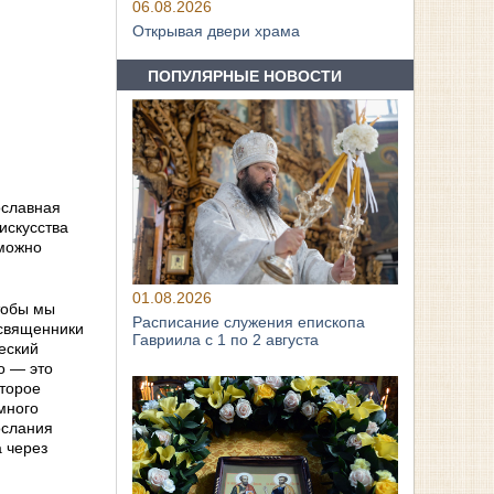
06.08.2026
Открывая двери храма
ПОПУЛЯРНЫЕ НОВОСТИ
ославная
искусства
 можно
01.08.2026
тобы мы
Расписание служения епископа
 священники
Гавриила с 1 по 2 августа
еский
о — это
оторое
много
ослания
а через