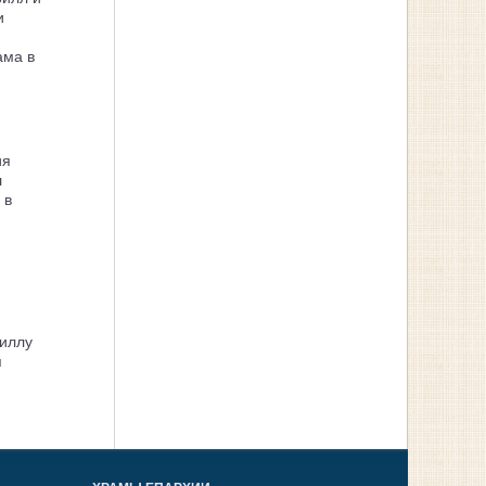
и
ама в
ия
л
 в
иллу
я