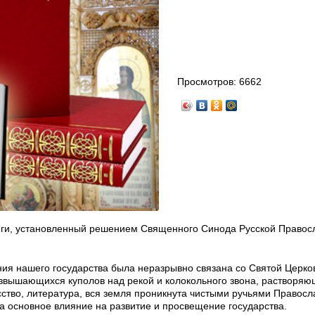
Просмотров:
6662
ниги, установленный решением Священного Синода Русской Правос
ния нашего государства была неразрывно связана со Святой Церко
озвышающихся куполов над рекой и колокольного звона, растворяю
усство, литература, вся земля проникнута чистыми ручьями Правосл
ла основное влияние на развитие и просвещение государства.