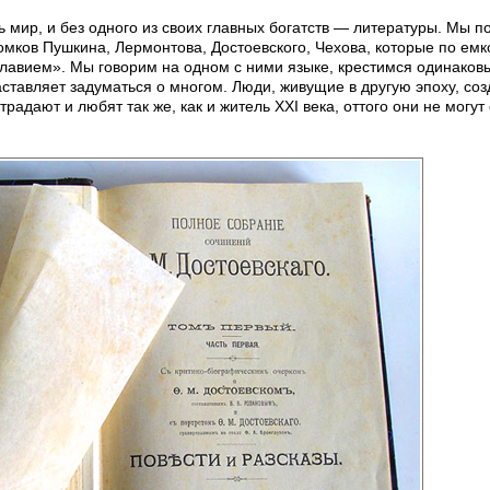
ь мир, и без одного из своих главных богатств — литературы. Мы п
омков Пушкина, Лермонтова, Достоевского, Чехова, которые по ем
авием». Мы говорим на одном с ними языке, крестимся одинаков
аставляет задуматься о многом. Люди, живущие в другую эпоху, со
адают и любят так же, как и житель XXI века, оттого они не могут