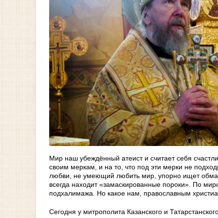
Мир наш убеждённый атеист и считает себя счастлив
своим меркам, и на то, что под эти мерки не подход
любви, не умеющий любить мир, упорно ищет обман
всегда находит «замаскированные пороки». По мирс
подхалимажа. Но какое нам, православным христи
Сегодня у митрополита Казанского и Татарстанского