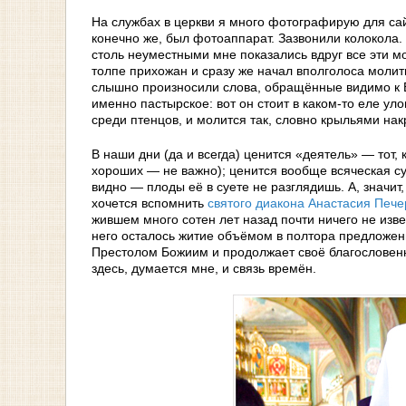
На службах в церкви я много фотографирую для сайт
конечно же, был фотоаппарат. Зазвонили колокола.
столь неуместными мне показались вдруг все эти 
толпе прихожан и сразу же начал вполголоса молить
слышно произносили слова, обращённые видимо к Бо
именно пастырское: вот он стоит в каком-то еле ул
среди птенцов, и молится так, словно крыльями нак
В наши дни (да и всегда) ценится «деятель» — тот
хороших — не важно); ценится вообще всяческая суе
видно — плоды её в суете не разглядишь. А, значит
хочется вспомнить
святого диакона Анастасия Пече
жившем много сотен лет назад почти ничего не изве
него осталось житие объёмом в полтора предложения
Престолом Божиим и продолжает своё благословенн
здесь, думается мне, и связь времён.