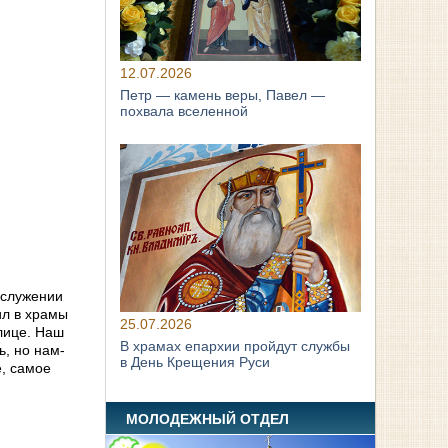
12.07.2026
Петр — камень веры, Павел —
похвала вселенной
ослужении
ил в храмы
25.07.2026
 лице. Наш
В храмах епархии пройдут службы
ь, но нам-
в День Крещения Руси
е, самое
МОЛОДЕЖНЫЙ ОТДЕЛ