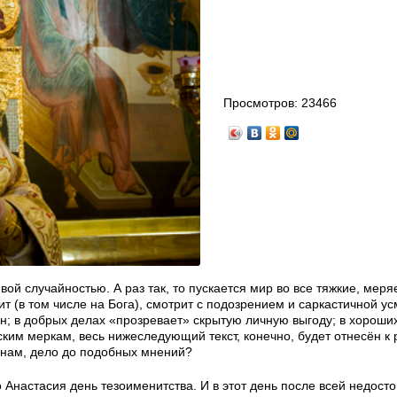
Просмотров:
23466
ой случайностью. А раз так, то пускается мир во все тяжкие, меря
ит (в том числе на Бога), смотрит с подозрением и саркастичной у
; в добрых делах «прозревает» скрытую личную выгоду; в хороши
ким меркам, весь нижеследующий текст, конечно, будет отнесён к 
анам, дело до подобных мнений?
 Анастасия день тезоименитства. И в этот день после всей недост