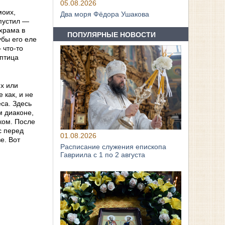
05.08.2026
моих,
Два моря Фёдора Ушакова
опустил —
храма в
ПОПУЛЯРНЫЕ НОВОСТИ
убы его еле
 что-то
 птица
их или
 как, и не
са. Здесь
м диаконе,
ком. После
с перед
01.08.2026
е. Вот
Расписание служения епископа
Гавриила с 1 по 2 августа