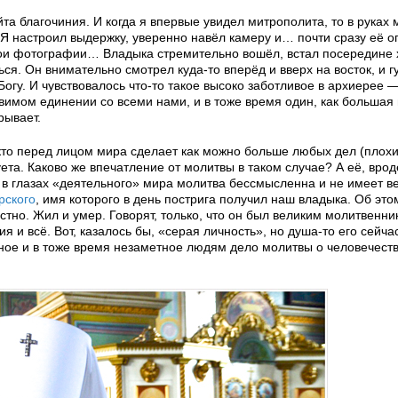
а благочиния. И когда я впервые увидел митрополита, то в руках 
 Я настроил выдержку, уверенно навёл камеру и… почти сразу её 
мои фотографии… Владыка стремительно вошёл, встал посередине 
ся. Он внимательно смотрел куда-то вперёд и вверх на восток, и г
гу. И чувствовалось что-то такое высоко заботливое в архиерее —
овимом единении со всеми нами, и в тоже время один, как большая
рывает.
, кто перед лицом мира сделает как можно больше любых дел (плох
та. Каково же впечатление от молитвы в таком случае? А её, вроде
, в глазах «деятельного» мира молитва бессмысленна и не имеет ве
рского
, имя которого в день пострига получил наш владыка. Об это
стно. Жил и умер. Говорят, только, что он был великим молитвенни
 и всё. Вот, казалось бы, «серая личность», но душа-то его сейча
ое и в тоже время незаметное людям дело молитвы о человечеств