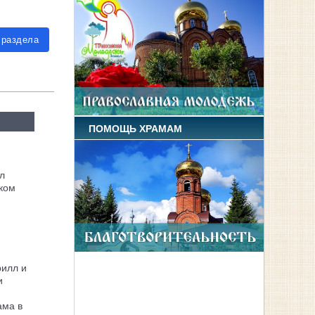
 раздела
ПОМОЩЬ ХРАМАМ
л
ком
рилл и
и
ама в