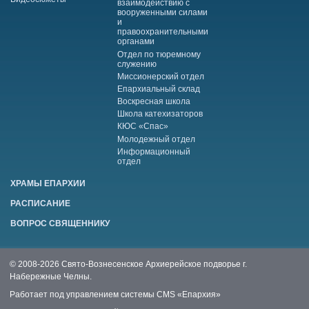
взаимодействию с
вооруженными силами
и
правоохранительными
органами
Отдел по тюремному
служению
Миссионерский отдел
Епархиальный склад
Воскресная школа
Школа катехизаторов
КЮС «Спас»
Молодежный отдел
Информационный
отдел
ХРАМЫ ЕПАРХИИ
РАСПИСАНИЕ
ВОПРОС СВЯЩЕННИКУ
© 2008-2026 Свято-Вознесенское Архиерейское подворье г.
Набережные Челны.
Работает под управлением системы
CMS «Епархия»