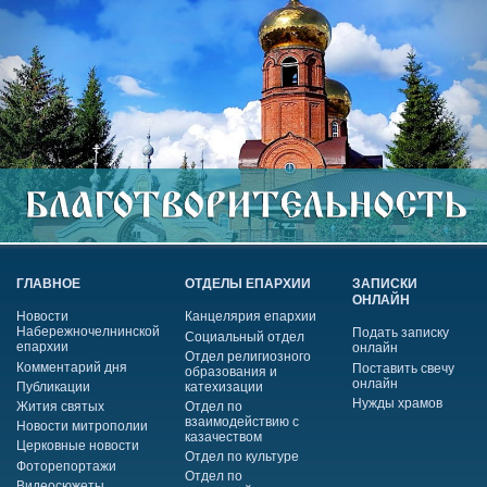
ГЛАВНОЕ
ОТДЕЛЫ ЕПАРХИИ
ЗАПИСКИ
ОНЛАЙН
Новости
Канцелярия епархии
Набережночелнинской
Подать записку
Социальный отдел
епархии
онлайн
Отдел религиозного
Комментарий дня
Поставить свечу
образования и
онлайн
Публикации
катехизации
Нужды храмов
Жития святых
Отдел по
взаимодействию с
Новости митрополии
казачеством
Церковные новости
Отдел по культуре
Фоторепортажи
Отдел по
Видеосюжеты