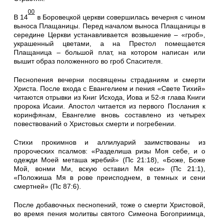
00
В 14
в Боровецкой церкви совершилась вечерня с чином
выноса Плащаницы. Перед началом выноса Плащаницы в
середине Церкви устанавливается возвышение – «гроб»,
украшенный цветами, а на Престол помещается
Плащаница – большой плат, на котором написан или
вышит образ положенного во гроб Спасителя.
Песнопения вечерни посвящены страданиям и смерти
Христа. После входа с Евангелием и пения «Свете Тихий»
читаются отрывки из Книг Исхода, Иова и 52-я глава Книги
пророка Исаии. Апостол читается из первого Послания к
коринфянам, Евангелие вновь составлено из четырех
повествований о Христовых смерти и погребении.
Стихи прокимнов и аллилуарий заимствованы из
пророческих псалмов: «Разделиша ризы Моя себе, и о
одежди Моей меташа жребий» (Пс 21:18), «Боже, Боже
Мой, вонми Ми, вскую оставил Мя еси» (Пс 21:1),
«Положиша Мя в рове преисподнем, в темных и сени
смертней» (Пс 87:6).
После добавочных песнопений, тоже о смерти Христовой,
во время пения молитвы святого Симеона Богоприимца,