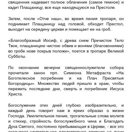
священник надевает полное облачение (самое темное) и
кадит Плащаницу, все еще находящуюся на Престоле.
Затем, после «Отче наш», во время пения тропаря, он
поднимает Плащаницу над головой, обходит Престол,
выходит на середину церкви и помещает ее на гроб.
«Благообразный Иосиф, с древа снем Пречистое Тело
Твое, плащаницею чистою обвив и вонями (благовониями)
во гробе нове покрыв положи», поется в тропаре Великой
Субботы.
По окончании вечерни священнослужители собора
прочитали канон прп. Симеона Метафраста «На
Боготелесное погребение и на Плач Пресвятыя
Богородицы». Множество людей пришло в храм, чтобы
пережить последние дни, смерть и погребение Иисуса
Христа.
Богослужение этих дней глубоко изобразительно, и
каждый день говорит нам в ярких образах о жизни
Господа. Умилительное пение, трогательные слова молитв
и стихир, стройность богослужебного чина и Благодать
Духа Святого, постоянно пребывающая в Церкви, - все это
оказывает удивительное плодотворное влияние на души