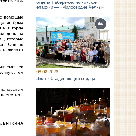
отдела Набережночелнинской
епархии — «Милосердие Челны»
 с помощью
ещение Дома
сца в горде
ий день на
ди, которые
ен. Они не
асто желают
иняемся со
08.08.2026
вечную, тем
Звон, объединяющий сердца
а наперсным
 настоятель
а ВЯТКИНА