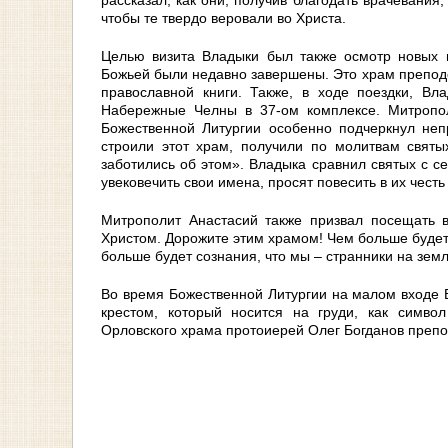
чтобы те твердо веровали во Христа.
Целью визита Владыки был также осмотр новых 
Божьей были недавно завершены. Это храм препод
православной книги. Также, в ходе поездки, В
Набережные Челны в 37-ом комплексе. Митропо
Божественной Литургии особенно подчеркнул неп
строили этот храм, получили по молитвам свят
заботились об этом». Владыка сравнил святых с 
увековечить свои имена, просят повесить в их чес
Митрополит Анастасий также призвал посещать 
Христом. Дорожите этим храмом! Чем больше будет
больше будет сознания, что мы – странники на зем
Во время Божественной Литургии на малом входе 
крестом, который носится на груди, как симво
Орловского храма протоиерей Олег Богданов препо