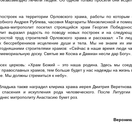
построек на территории Орловского храма, работы по которым
обного Андрея Рублева, часовня Маргариты Мензелиснкой и пом
ладыка-митрополит посетил строящийся храм Георгия Победоно
лит выразил радость по поводу новых построек и на следующ
ростой труд строителей Орловского храма и рассказал: «Те лю
ых бессребреников исцеление души и тела. Мы не знаем их им
сегодняшними строителями храмов: «Сейчас в наше время люди ч
ть мемориальную доску. Святые же Косма и Дамиан несли дар Богу».
всех церковь: «Храм Божий – это наша родина. Здесь мы соед
 православных храмов, тем больше будет у нас надежды на жизнь 
ле. Мы должны стремиться к небу».
Владыка также наградил клирика храма иерея Дмитрия Веретнов
л спасения и искупления рода человеческого. После Литургии
днес митрополиту Анастасию букет роз.
Вероник