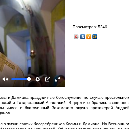
Просмотров:
5246
Mute
Settings
PIP
Enter
fullscreen
смы и Дамиана праздничные богослужения по случаю престольног
анский и Татарстанский Анастасий. В церкви собрались священно
том числе и благочинный Закамского округа протоиерей Андре
данов.
рил о жизни святых бессребреников Космы и Дамиана. На Всенощно
я, безвозмездно лечили людей. Об одном только просили они исце