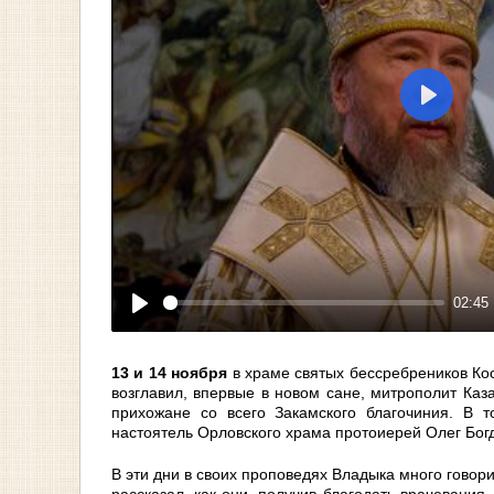
Play
02:45
Play
13 и 14 ноября
в храме святых бессребреников Ко
возглавил, впервые в новом сане, митрополит Каз
прихожане со всего Закамского благочиния. В 
настоятель Орловского храма протоиерей Олег Бог
В эти дни в своих проповедях Владыка много гово
рассказал, как они, получив благодать врачевани